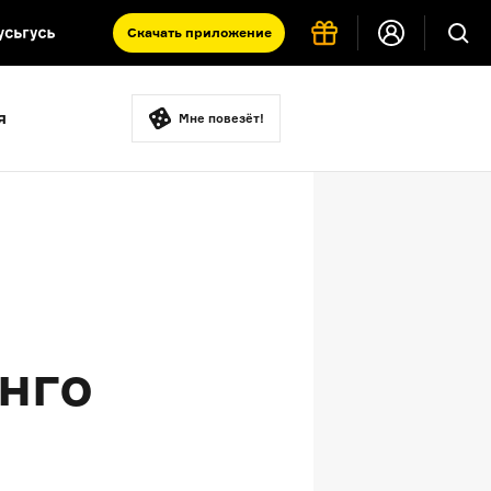
Скачать
приложение
Запад и Восток: история культур
я
Что такое античность
Мне повезёт!
я комната
нго