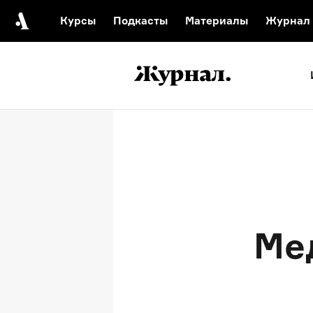
Курсы
Подкасты
Материалы
Журнал
Автор среди нас
Еврейски
Видеоистория русск
Русское 
Ме