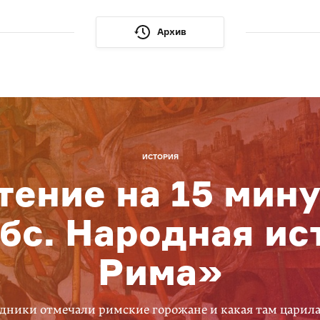
Архив
ИСТОРИЯ
тение на 15 мину
бс. Народная ис
Рима»
дники отмечали римские горожане и какая там царил