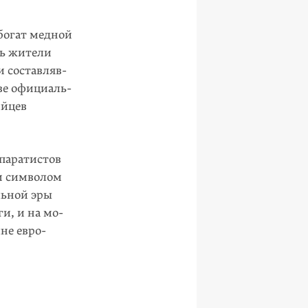
богат медной
сь жители
и составляв­
тве официаль­
ийцев
епаратистов
м символом
льной эры
и, и на мо­
не евро­