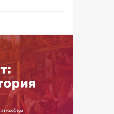
т:
тория
а атмосфера