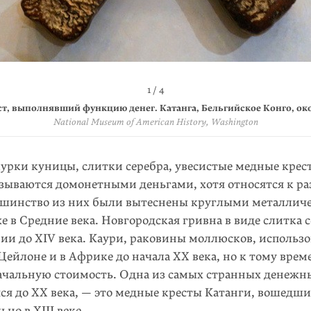
4 / 4
2 / 4
3 / 4
1 / 4
 компании Union minière du
т, выполнявший функцию денег. Катанга, Бельгийское Конго, око
Флаг непризнанного государства Катанга.
Монета достоинством один франк. Катанга, 1961 год
Haut-Katanga
. Катанга, Бельгийское К
1960–1963
годы
National Museum of American History, Washington
Wikimedia Commons
Wikimedia Commons
Currency Wiki
урки куницы, слитки серебра, увесистые медные крест
зываются домонетными деньгами, хотя относятся к р
ьшинство из них были вытеснены круглыми металлич
 в Средние века. Новгородская гривна в виде слитка 
ии до XIV века. Каури, раковины моллюсков, использ
Цейлоне и в Африке до начала XX века, но к тому вре
ачальную стоимость. Одна из самых странных денежн
я до XX ве­ка, — это медные кресты Катанги, вошедши
но в XIII веке.