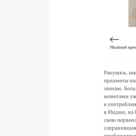
Медная шахта
Медный крес
Ракушки, шк
предметы на
эпохам. Бол
монетами уже
в употреблен
в Индии, на 
свою первон
сохранившаяс
приблизитель