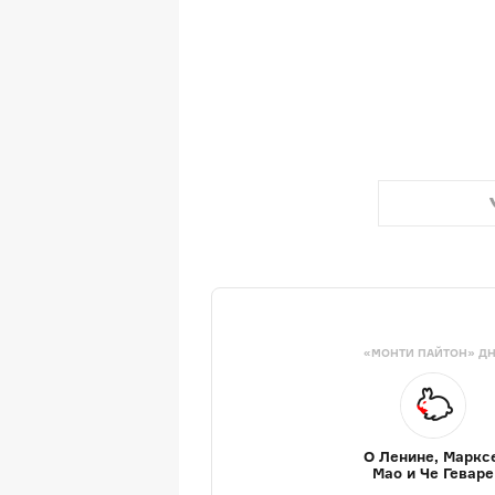
«МОНТИ ПАЙТОН» Д
О Ленине, Маркс
Мао и Че Геваре