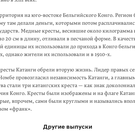
рритория на юго-востоке Бельгийского Конго. Регион 
ому там делали деньги, которыми потом расплачивали
ударств. Медные кресты, весившие около килограмма 
 20 см в длину, отливали в песчаной форме. В ка­чес
й единицы их использовали до прихода в Конго бельг
х, однако жители их использовали и в
1910-х
.
кресты Катанги обрели вторую жизнь. Лидер правых с
Чомбе провозгласил независимость Катанги, а главны
тва стали три катангских креста — как знак доколониа
чия Конго. Кресты были изображены и на флаге Катанг
орые, впрочем, сами были круглыми и назывались впол
вом «франк».
Другие выпуски