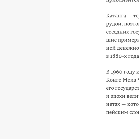
Катанга — те
рудой, поэт
соседних гос
шие примерно
ной денежно
в
1880-х
года
В 1960 году 
Конго Моиз 
его государс
и эпохи вели
нетах — кот
пейским сло