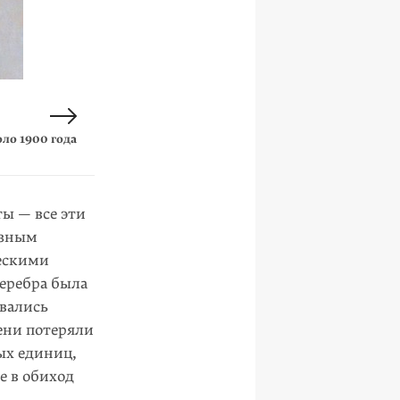
ло 1900 года
онго, 1917 год
ы — все эти
азным
ескими
серебра была
овались
мени потеряли
ых единиц,
е в обиход