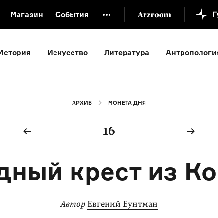
Магазин
События
й музей
Новая Третьяковка
Онлайн-университет
История
Искусство
Литература
Антропологи
ой культуры
Русский язык от «гой еси» до «лол кек»
искусство XX века
Русская литература XX века
Детска
АРХИВ
МОНЕТА ДНЯ
16
дный крест из Ко
Автор
Евгений Бунтман