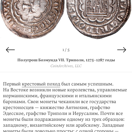
4 / 5
2 / 5
3 / 5
5 / 5
1 / 5
Золотая монета Константина VIII. Византия,
Взятие Константинополя крестоносцами в 1204 году.
Динар Иерусалимского королевства.
Полугрош Боэмунда VII. Триполи,
Монета Иерусалимского королевства. 1230 год
1275–1287
1187–1250
1025–1028
годы
годы
годы
Миниатюра Давида Обера из манускрипта «Chroniques
Fritz Rudolf Künker GmbH & Co. / NumisBids, LLC
The British Museum
CoinArchives, LLC
CoinArchives, LLC
abrégées, ou livre traitant en brief des empereurs». XV век
Bibliothèque nationale de France
Первый
крестовый поход
был самым успешным.
На Востоке возникли новые королевства, управляемые
норманнскими, французскими и итальянскими
баронами. Свои монеты чеканили все государства
крестоносцев — княжество Антиохия, графство
Эдесское, графство Триполи и Иерусалим. Почти все
моне­ты были подражанием одному из трех образцов:
западному, византий­скому или арабскому. Западные
монеты были довольно просты: с одной стороны —