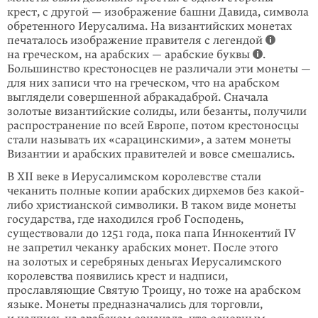
крест, с другой — изображение башни Давида, символа
обретенного Иерусали­ма. На византий­ских монетах
печаталось изображение правителя с легендой
на греческом, на арабских — арабские буквы
.
Большинство крестоносцев не различали эти монеты —
для них записи что на греческом, что на арабском
выглядели совершенной абракадаброй. Сначала
золотые византийские солиды, или безанты, получили
распространение по всей Европе, потом крестоносцы
стали называть их «сарацинскими», а затем монеты
Византии и арабских правителей и вовсе смешались.
В XII веке в Иерусалимском королевстве стали
чеканить полные копии араб­ских дирхемов без какой-
либо христианской символики. В таком виде монеты
государства, где находился гроб Господень,
существовали до 1251 года, пока папа Иннокентий IV
не запретил чеканку арабских монет. После этого
на зо­лотых и серебряных деньгах Иерусалимского
королевства появились крест и надписи,
прославляющие Святую Троицу, но тоже на арабском
языке. Монеты предназначались для торговли,