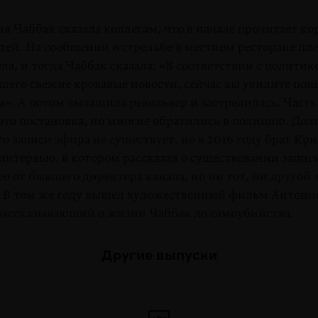
я Чаббак сказала колле­гам, что в начале прочитает к
тей. На сообщении о стре­ль­бе в местном ресторане пл
ела, и тогда Чаббак сказала: «В соответ­ствии с политик
щего свежие кровавые новости, сейчас вы увидите поп
». А потом выта­щила револьвер и застрелилась. Часть
это постановка, но многие обратились в полицию. Дол
то записи эфира не существует, но в 2016 году брат Кр
интервью, в кото­ром рассказал о существовании запис
о от быв­шего директора канала, но ни тот, ни другой 
. В том же году вышел художественный фильм Антони
рассказываю­щий о жизни Чаббак до самоубийства.
Другие выпуски