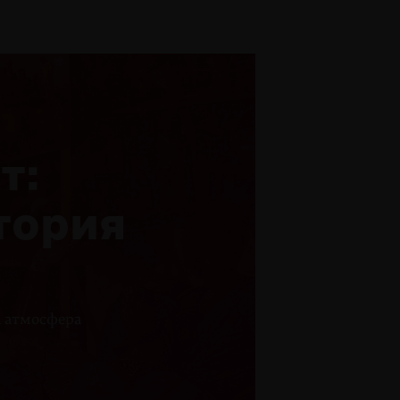
т:
тория
а атмосфера