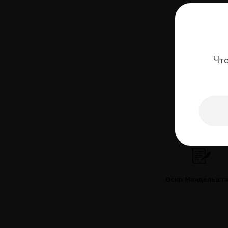
Чт
СТИХОТВОРЕНИЕ ДН
Осип Мандельшт