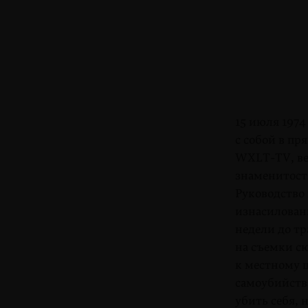
15 июля 1974
с собой в пр
WXLT-TV, ве
знаменитост
Руководство 
изнасило­ван
недели до т
на съемки сю
к местному 
самоубийства
убить себя, 