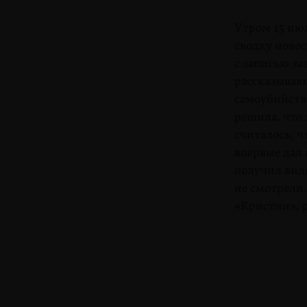
Утром 15 июл
сводку новос
с записью за
рассказываю
самоубийства
решила, что 
считалось, ч
впервые дал 
получил виде
не смотрели
«Кристин», 