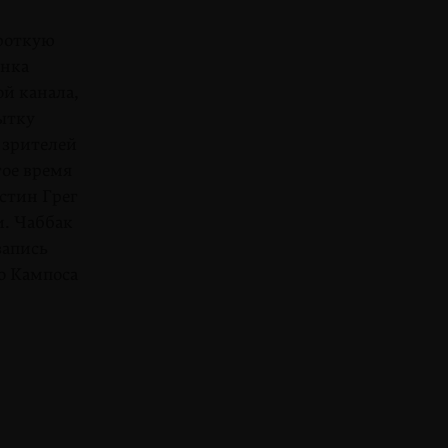
ороткую
енка
ой канала,
ытку
 зрителей
гое время
истин Грег
и. Чаббак
запись
о Кампоса