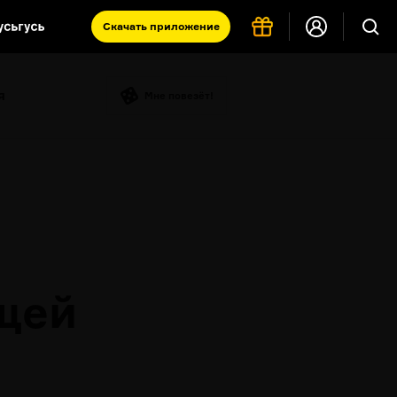
Скачать
приложение
Запад и Восток: история культур
я
Что такое античность
Мне повезёт!
я комната
щей