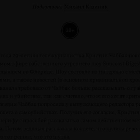
Подготовил
Михаил Казиник
18+
 года 29-летняя тележурна­листка Кристин Чаббак пок
ямом эфире собственного утреннего шоу Suncoast Digest
щавшем во Флориде. Шоу состояло из интер­вью с ме
я­ми, а также новостей (в основном криминальной хро
канала требовало от Чаббак больше рассказывать о гра
иях и убийствах, так как считало, что этого хотят зрит
рагедии Чаббак попросила у выпускающего редактора 
жета о самоубийствах. Получив его согласие, Кристин
шерифу с просьбой рассказать о самом действенном ме
. Потом ведущая рассказала коллеге, что купила рево
но тот решил, что это шутка.