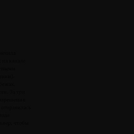
ончила
 на канале
стными
ники).
бежах,
ели. За три
разрешения
 отправи­лась
тоде
львер, чтобы