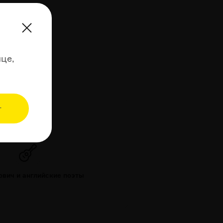
це,
т
РОМАНС ДНЯ
вич и английские поэты