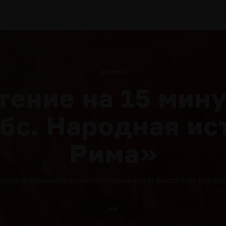
ИСТОРИЯ
тение на 15 мину
бс. Народная ис
Рима»
дники отмечали римские горожане и какая там царил