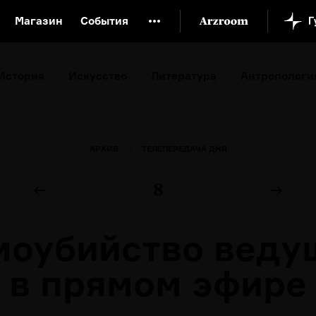
Магазин
События
й музей
Новая Третьяковка
Онлайн-университет
История
Искусство
Литература
Антропологи
ой культуры
Русский язык от «гой еси» до «лол кек»
искусство XX века
Русская литература XX века
Детска
АРХИВ
ТЕЛЕПЕРЕДАЧА ДНЯ
8
моубийство веду
в прямом эфире