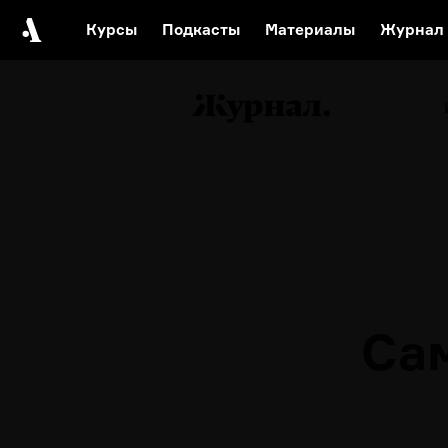
Курсы
Подкасты
Материалы
Журнал
Автор среди нас
Еврейски
Видеоистория русск
Русское 
Са