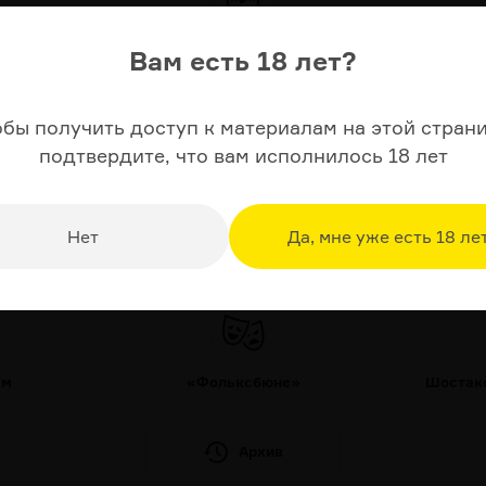
Вам есть 18 лет?
ТЕЛЕПЕРЕДАЧА ДНЯ
обы получить доступ к материалам на этой страни
подтвердите, что вам исполнилось 18 лет
МИКРОРУБРИКИ
Нет
Да, мне уже есть 18 ле
Я
ТЕАТР ДНЯ
ам
«Фольксбюне»
Шостако
Архив