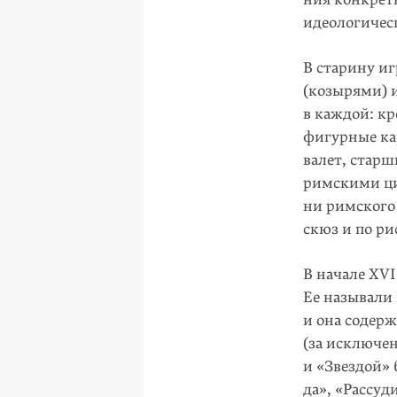
идеологичес
В старину иг
(козырями) и
в каждой: кр
фигурные ка
валет, старш
римскими циф
ни римского
скюз и по р
В начале XV
Ее называли
и она содер
(за исключе
и «Звездой»
да», «Рассуд