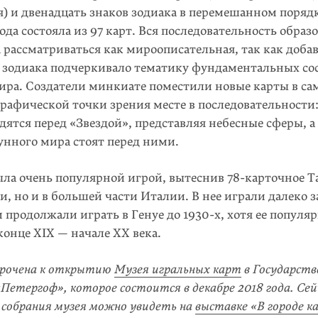
я) и двенадцать знаков зодиака в перемешанном поряд
ода состояла из 97 карт. Вся последовательность образ
рассматриваться как мироописа­тельная, так как доба
в зодиака подчеркивало тематику фундаментальных с
ира. Создатели минкиате поместили новые карты в са
рафической точки зрения месте в последовательно­сти
дятся перед «Звездой», представляя небесные сферы, а
унного мира стоят перед ними.
ла очень популярной игрой, вытеснив 78-карточное Та
, но и в большей части Италии. В нее играли далеко 
продолжали играть в Генуе до 1930-х, хотя ее попу­ля
конце XIX — начале XX века.
урочена к открытию
Музея игральных карт
в Государств
«Петергоф», которое состоится в декабре 2018 года. Сей
 собрания музея можно увидеть на
выставке «В городе к