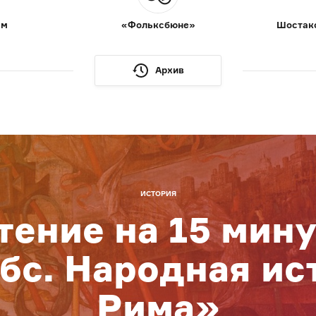
ам
«Фольксбюне»
Шостако
Архив
ИСТОРИЯ
тение на 15 мину
бс. Народная ис
Рима»