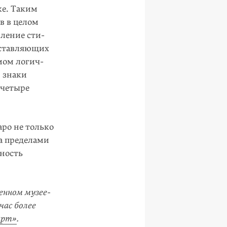
ке. Таким
ов в целом
вление сти­
оставляющих
мом логич­
: знаки
 четыре
ро не только
за пределами
рность
енном му­зее-
час более
арт»
.