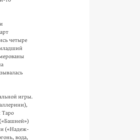
ми
карт
лись четыре
(млад­ший
меро­ваны
ла
азывалась
альной игры.
лле­рини),
 Таро
(«Баш­ней»)
ли («Надеж­
гонь, вода,