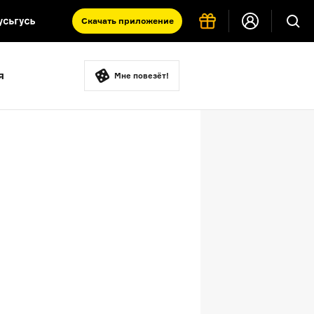
Скачать
приложение
Запад и Восток: история культур
я
Что такое античность
Мне повезёт!
я комната