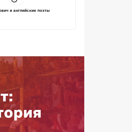
вич и английские поэты
т:
тория