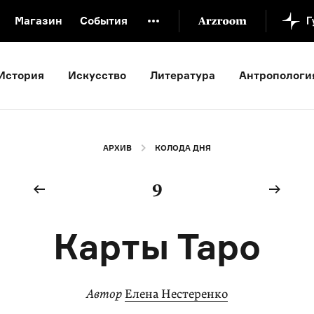
Магазин
События
й музей
Новая Третьяковка
Онлайн-университет
История
Искусство
Литература
Антропологи
ой культуры
Русский язык от «гой еси» до «лол кек»
искусство XX века
Русская литература XX века
Детска
АРХИВ
КОЛОДА ДНЯ
9
Карты Таро
Автор
Елена Нестеренко