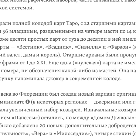
кой системой.
рали полной колодой карт Таро, с 22 старшими карта
 56 млад­шими, разделенными на четыре масти по 14 
оме десяти простых карт от туза до десятки в ней име
рты — «Вестник», «Всадник», «Сивилла» и «Фара­он» 
ий валет, дама и король). Старшие арканы были прону
рами от I до XXI. Еще одна («нулевая») карта не име
 номера, ни обозначения
какой-либо
из мастей. Она н
исунку напоминала джокер в современной колоде.
I века во Флоренции был создан новый вариант оригин
 минкиате
(в некоторых регионах — джермини или га
жала увеличенный набор козырей. Изначальные козыри
нием «Папессы») остались, но между «Домом Дьявола» 
 было добавлено 20 новых: дополнительные добродете
итель­ность», «Вера» и «Милосердие»), четыре стихии (о