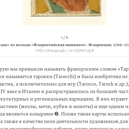
4 / 6
6 / 6
2 / 6
3 / 6
5 / 6
1 / 6
ный» из колоды «Флорентийская минкиате». Флоренция,
удие» из колоды «Флорентийская минкиате». Флоренция,
цы» из колоды «Флорентийская минкиате». Флоренция,
он» из колоды «Флорентийская минкиате». Флоренция,
ол» из колоды «Флорентийская минкиате». Флоренция,
к» из колоды «Флорентийская минкиате». Флоренция,
1700–1750-
1700–1750
1700–175
1700–175
1700–17
1700–1
ГМЗ «Петергоф» / № ПДМП 18/ 10
ГМЗ «Петергоф» / № ПДМП 18/ 13
ГМЗ «Петергоф» / № ПДМП 18/24
ГМЗ «Петергоф» / № ПДМП 18/33
ГМЗ «Петергоф» / № ПДМП 18/39
ГМЗ «Петергоф» / № ПДМП 18/8
орую мы привыкли называть французским словом «Таро»
ки
называется тарокки (Tarocchi) и была изобретена не 
ктик, а исключительно для игр (Tarocco, Tarock и др.)
IV веке в Италии и распростра­нились по большей час
 культурных и региональных вариациях. В них играют 
мастями (жезлы, мечи, кубки и монеты) и еще одним н
гда являются козы­рями
. Позже такие карты использо
 а также в качестве поля дея­тельности худож­ников дл
ных иконографичеких на­боров, часто связан­ных с
како