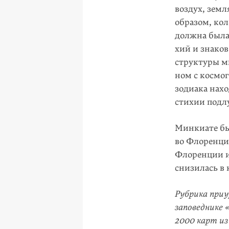
воздух, земл
образом, кол
должна была 
хий и знако
структуры м
ном с космог
зодиака нахо
стихии подл
Минкиате бы
во Флоренции
Флоренции и 
снизилась в 
Рубрика при
заповеднике 
2000 карт из