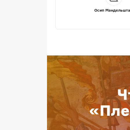
Осип Мандельшт
Ч
«Пле