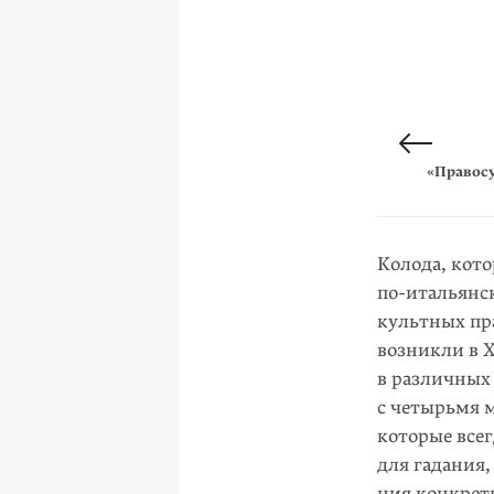
«Повешен
«Правос
«Близне
«Скорпи
«Дьяв
«Дура
Колода, кот
по-итальянс
культных пра
возникли в X
в различ­ных
с четырьмя 
которые все
для гадания,
ния конкрет­