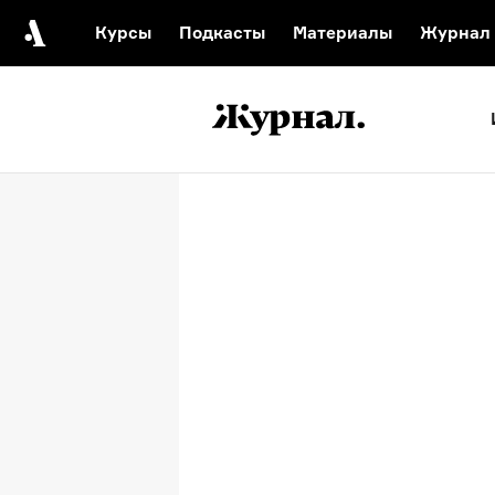
Курсы
Подкасты
Материалы
Журнал
Автор среди нас
Еврейски
Видеоистория русск
Русское 