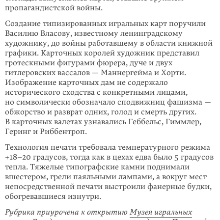
пропагандистской войны.
Создание типизированных игральных карт поручили
Василию Власову, извест­ному ленинградскому
художнику, до войны работавшему в области книжной
графики. Карточных королей художник представил
гротескными фигурами фюрера, дуче и двух
гитлеровских вассалов — Маннергейма и Хорти.
Изобра­жение карточных дам не содержало
исторического сходства с конкретными лицами,
но символически обозначало сподвижниц фашизма —
обжорство и разврат одних, голод и смерть других.
В карточных валетах узнавались Геббельс, Гиммлер,
Геринг и Риббентроп.
Технология печати требовала температурного режима
+18–20
градусов, тогда как в цехах едва было 5 градусов
тепла. Тяжелые типографские камни подни­мали
вшестером, грели паяльными лампами, а вокруг мест
непосред­ственной печати выстроили фанерные будки,
обогревавшиеся изнутри.
Рубрика приурочена к открытию
Музея игральных