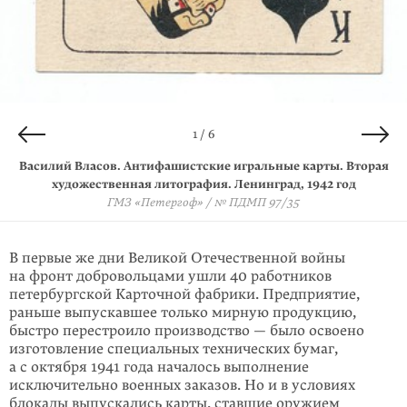
4 / 6
6 / 6
2 / 6
3 / 6
5 / 6
1 / 6
Василий Власов. Антифашистские игральные карты. Вторая
Василий Власов. Антифашистские игральные карты. Вторая
Василий Власов. Антифашистские игральные карты. Вторая
Василий Власов. Антифашистские игральные карты. Вторая
Василий Власов. Антифашистские игральные карты. Вторая
Василий Власов. Антифашистские игральные карты. Вторая
художественная литография. Ленинград, 1942 год
художественная литография. Ленинград, 1942 год
художественная литография. Ленинград, 1942 год
художественная литография. Ленинград, 1942 год
художественная литография. Ленинград, 1942 год
художественная литография. Ленинград, 1942 год
ГМЗ «Петергоф» / № ПДМП 97/34
ГМЗ «Петергоф» / № ПДМП 97/35
ГМЗ «Петергоф» / № ПДМП 97/36
ГМЗ «Петергоф» / № ПДМП 97/27
ГМЗ «Петергоф» / № ПДМП 97/15
ГМЗ «Петергоф» / № ПДМП 97/6
В первые же дни Великой Отечественной войны
на фронт добровольцами ушли 40 работников
петербургской Карточной фабрики. Предприятие,
раньше выпускавшее только мирную продукцию,
быстро перестроило производство — было освоено
изго­товление специальных технических бумаг,
а с октября 1941 года началось вы­полнение
исключительно военных заказов. Но и в условиях
блокады выпускались карты, ставшие оружием