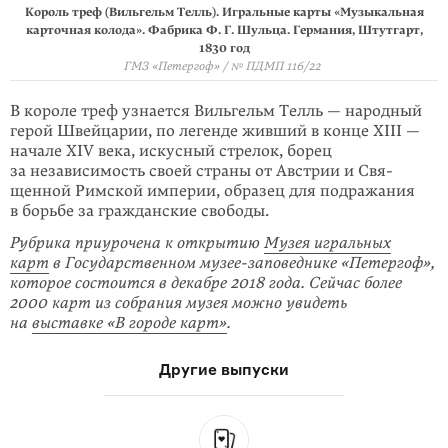
Король треф (Вильгельм Телль). Игральные карты «Музыкальная
карточная колода». Фабрика Ф. Г. Шульца. Германия, Штутгарт,
1830 год
ГМЗ «Петергоф» / № ПДМП 116/22
В короле треф узнается Вильгельм Телль — народный
герой Швейцарии, по легенде живший в конце XIII —
начале XIV ве­ка, искусный стрелок, борец
за независимость своей страны от Австрии и Свя­
щенной Римской империи, образец для подражания
в борьбе за гражданские свободы.
Рубрика приурочена к открытию
Музея игральных
карт
в Государственном му­зее-заповеднике «Петергоф»,
которое состоится в декабре 2018 года. Сейчас более
2000 карт из собрания музея можно увидеть
на
выставке «В городе карт»
.
Другие выпуски