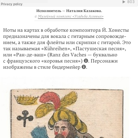
Исполнитель — Наталия Казакова.
©
Музейный комплекс «Усадьба Асеевых»
Ноты на картах в обработке компози­тора Й. Хонесты
предназначены для вока­ла с гитар­ным сопровожде­
нием, а также для флейты или скрипки с гита­рой. Это
так называемая «Kühreihen», «Пастушес­кая песня»,
или «Ран-де-ваш» (Ranz des Vaches — буквально
с француз­ского «коровья песня»)
. Персонажи
изобра­жены в стиле бидермейер
.