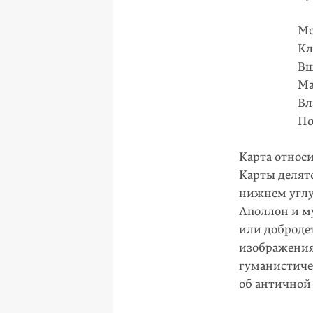
Ме
Кл
Вш
Ма
Вл
По
Карта относ
Карты делятс
нижнем углу
Аполлон и м
или доброде
изобра­жени
гуманистиче
об античной