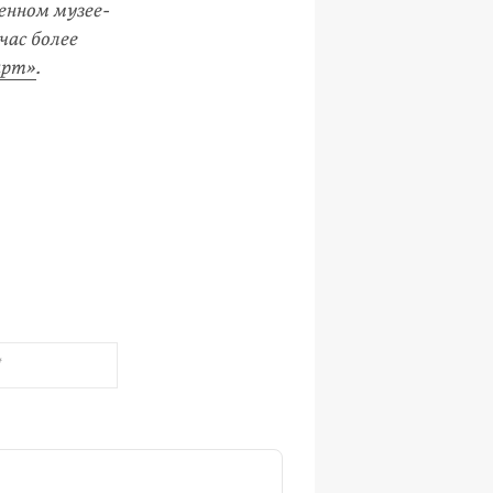
енном му­зее-
час более
арт»
.