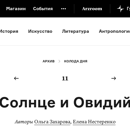
Магазин
События
й музей
Новая Третьяковка
Онлайн-университет
История
Искусство
Литература
Антропологи
ой культуры
Русский язык от «гой еси» до «лол кек»
искусство XX века
Русская литература XX века
Детска
АРХИВ
КОЛОДА ДНЯ
11
Солнце и Овиди
Авторы
Ольга Захарова
,
Елена Нестеренко