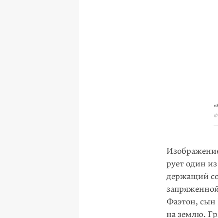
«
©
Изображение 
рует один из
держащий сол
запряженной
Фаэтон, сын
на землю. Г