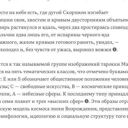
сто на небе есть, где дугой Скорпион изгибает
ешни свои, хвостом и кривым двусторонним объятье
ирь растянулся и вдаль, через два простираясь созвезд
льчик едва лишь его, от испарины черного яда
ажного, жалом кривым готового ранить, увидел, —
холодел и, без чувств от ужаса, выронил вожжи
.
ится к так называемой группе изображений тарокки М
я на пять тематических классов, что отмечено буквам
: E или S обозначают общественное положение человек
узы; C — свободные искусства, B — космические прин
тели, A — небесные сферы. К последнему типу принад
я семи планет и трех «высших сфер»
. Эти образы от
­скую модель космоса эпохи Возрождения, представле
 мифоло­гии, идеологию и социальную структуру того 