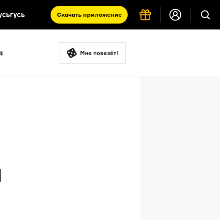
Скачать
приложение
Запад и Восток: история культур
я
Что такое античность
Мне повезёт!
я комната
й