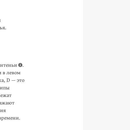
м
ья.
антеньи
.
и в левом
а, D — это
ципы
лежат
ражают
ния
времени.