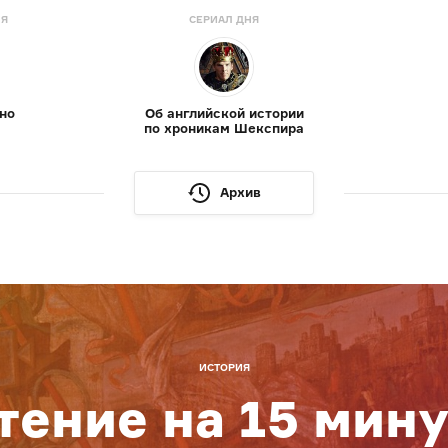
НЯ
СЕРИАЛ ДНЯ
но
Об английской истории
по хроникам Шекспира
Архив
ИСТОРИЯ
тение на 15 мину