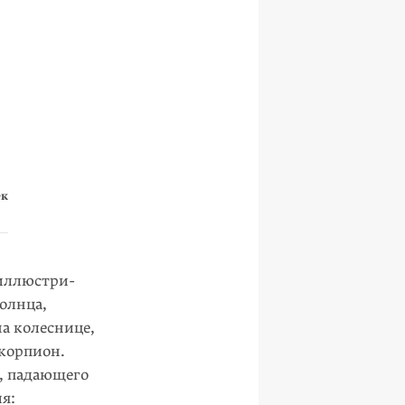
ек
 иллюстри­
солнца,
а колесни­це,
корпион.
, падающего
я: