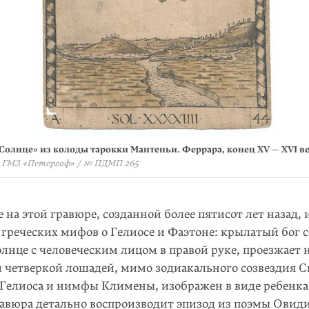
Солнце» из колоды тарокки Мантеньи. Феррара, конец
XV — XVI
в
 ГМЗ «Петергоф» / № ПДМП 265
на этой гравюре, созданной более пятисот лет назад,
 греческих мифов о Гелиосе и Фаэтоне: крылатый бог 
нце с человеческим лицом в правой руке, проезжает н
 четверкой лошадей, мимо зодиакального созвездия С
 Гелиоса и нимфы Климены, изображен в виде ребенка
равюра детально воспроизводит эпизод из поэмы Овиди