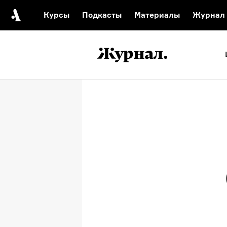
Курсы
Подкасты
Материалы
Журнал
Автор среди нас
Еврейски
Видеоистория русск
Русское 