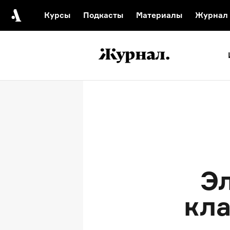
Курсы
Подкасты
Материалы
Журнал
Автор среди нас
Еврейски
Видеоистория русск
Русское 
Э
кла