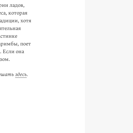
рии ладов,
са, которая
адиции, хотя
ятель­ная
астинке
аримбы, поет
. Если она
зом.
лушать
здесь
.