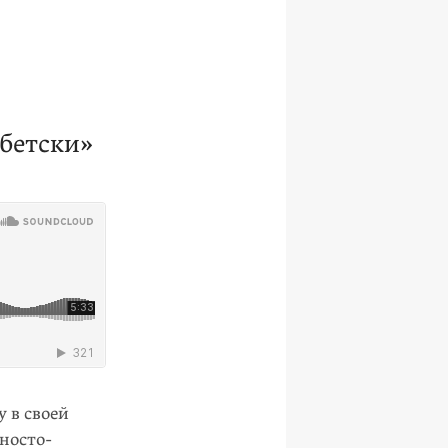
бетски»
 в своей
зносто­