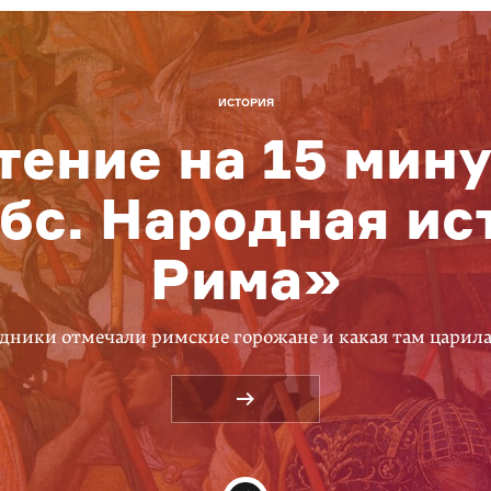
ИСТОРИЯ
тение на 15 мину
бс. Народная ис
Рима»
дники отмечали римские горожане и какая там царил