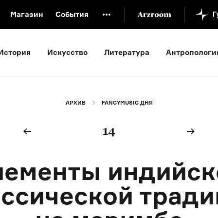
Магазин
События
й музей
Новая Третьяковка
Онлайн-университет
История
Искусство
Литература
Антропологи
ой культуры
Русский язык от «гой еси» до «лол кек»
искусство XX века
Русская литература XX века
Детска
АРХИВ
FANCYMUSIC ДНЯ
14
лементы индийск
ссической трад