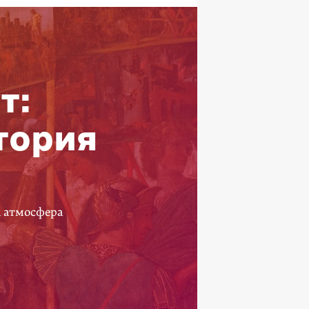
т:
тория
а атмосфера