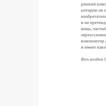
ронний компо
которую он 
изобретател
и не претенд
вещь, часты
перкуссиони
композитор
и имеет как
Весь альбом