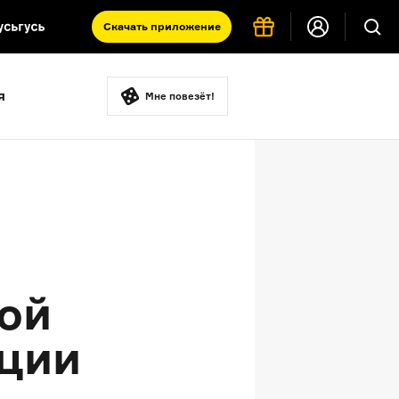
Скачать
приложение
Запад и Восток: история культур
я
Что такое античность
Мне повезёт!
я комната
ой
иции