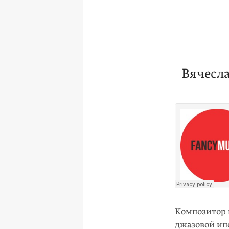
Вячесл
Композитор 
джазовой ипо