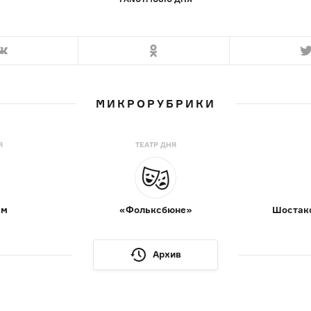
МИКРОРУБРИКИ
Я
ТЕАТР ДНЯ
ам
«Фольксбюне»
Шостако
Архив