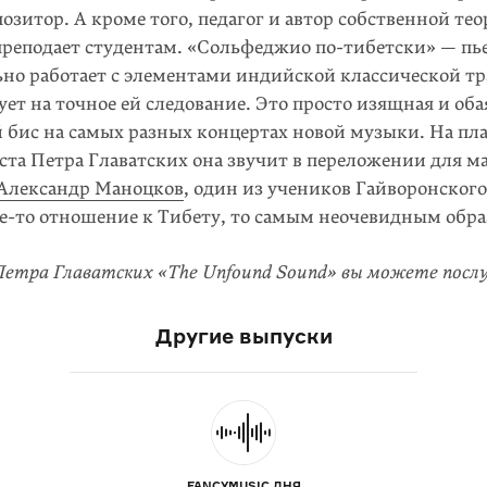
зитор. А кроме того, педагог и автор собственной тео
преподает студентам. «Сольфеджио по-тибетски» — пье
ьно работает с элементами индийской классической тр
ует на точное ей следование. Это просто изящная и оба
й бис на самых разных концертах новой музыки. На пл
ста Петра Главатских она звучит в переложении для м
Александр Маноцков
, один из учеников Гайворонского
ое-то отношение к Тибету, то самым неочевидным обра
 Петра Главатских «The Unfound Sound» вы можете пос
Другие выпуски
FANCYMUSIC ДНЯ