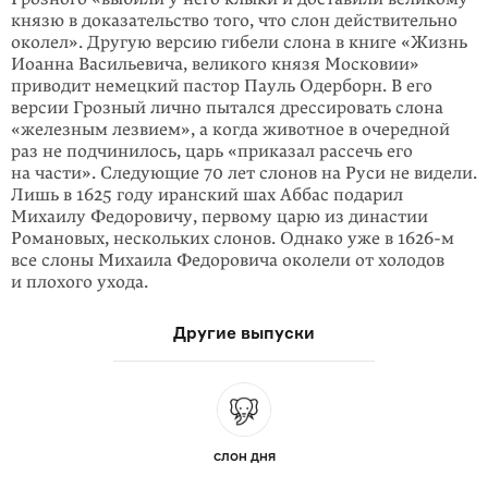
князю в доказательство того, что слон дей­стви­тельно
околел». Другую версию гибели слона в книге «Жизнь
Иоанна Василье­вича, великого князя Московии»
приводит немецкий пастор Пауль Одерборн. В его
версии Грозный лично пытался дрессировать слона
«железным лезвием», а когда животное в очередной
раз не подчинилось, царь «приказал рассечь его
на части». Следующие 70 лет слонов на Руси не видели.
Лишь в 1625 году иран­ский шах Аббас подарил
Михаилу Федоровичу, первому царю из династии
Романовых, нескольких слонов. Однако уже в
1626-м
все слоны Михаила Федоровича околели от холодов
и плохого ухода.
Другие выпуски
СЛОН ДНЯ