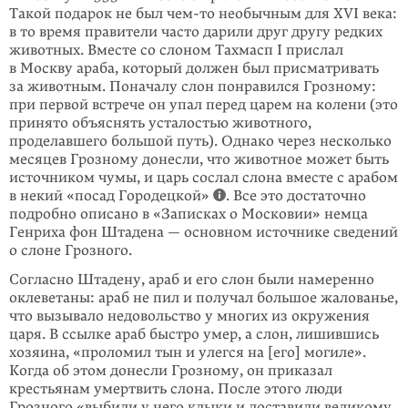
Такой подарок не был
чем-то
необычным для XVI века:
в то время правители часто дарили друг другу редких
животных. Вместе со слоном Тахмасп I прислал
в Москву араба, который должен был присматривать
за животным. Поначалу слон понравился Грозному:
при первой встрече он упал перед царем на колени (это
принято объяснять усталостью животного,
проделавшего большой путь). Однако через несколько
месяцев Грозному донесли, что животное может быть
источником чумы, и царь сослал слона вместе с ара­­бом
в некий «посад Горо­децкой»
. Все это достаточно
подробно описано в «Записках о Московии» немца
Генриха фон Штадена — основном источнике сведений
о слоне Грозного.
Согласно Штадену, араб и его слон были намеренно
оклеветаны: араб не пил и получал большое жалованье,
что вызывало недовольство у многих из окру­жения
царя. В ссылке араб быстро умер, а слон, лишившись
хозяина, «проло­мил тын и улегся на [его] могиле».
Когда об этом донесли Грозному, он прика­зал
крестьянам умертвить слона. После этого люди
Грозного «выбили у него клыки и доставили великому