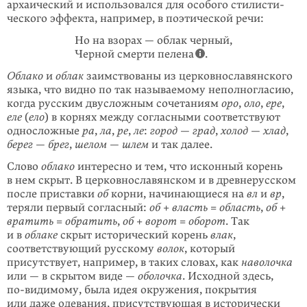
архаический и использовался для особого стилисти­
ческого эффекта, например, в поэтической речи:
Но на взорах — облак черный,
Черной смерти пелена
.
Облако
и
облак
заимствованы из церковнославянского
языка, что видно по так называемому неполногласию,
когда русским двусложным сочетаниям
оро
,
оло
,
ере
,
еле
(
ело
) в корнях между согласными соответствуют
односложные
ра
,
ла
,
ре
,
ле
:
город
—
град
,
холод
—
хлад
,
берег
—
брег
,
шелом
—
шлем
и так далее.
Слово
облако
интересно и тем, что исконный корень
в нем скрыт. В церковно­славянском и в древнерусском
после приставки
об
корни, начинающиеся на
вл
и
вр
,
теряли первый согласный:
об
+
власть
=
область
,
об
+
вратить
=
обра­тить
,
об
+
ворот
=
оборот
. Так
и в
облаке
скрыт исторический корень
влак
,
соответствующий русскому
волок
, который
присутствует, например, в таких словах, как
наволочка
или — в скрытом виде —
оболочка
. Исходной здесь,
по-видимому
, была идея окружения, покрытия
или даже одевания, присутствую­щая в исторически