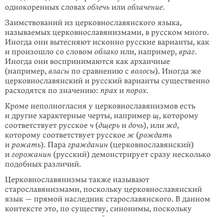
однокоренных словах ­
облечь
или
облачение
.
Заимствований из церковносла­вянского языка,
называемых церковнославя­низмами, в русском много.
Иногда они вытесняют исконно русские варианты, как
и произошло со словом
облако
или, например,
враг
.
Иногда они восприни­маются как архаичные
(например,
власы
по сравнению с
волосы
). Иногда же
церковнославянский и русский варианты существенно
расходятся по значению:
прах
и
порох
.
Кроме неполногласия у церковнославя­низмов есть
и другие характерные черты, например
щ
, которому
соответствует русское
ч
(
дщерь
и
дочь
), или
жд
,
которому соответствует русское
ж
(
рождать
и
рожать
). Пара
гражданин
(церковносла­вянский)
и
горожанин
(русский) демонстрирует сразу несколько
подобных различий.
Церковнославянизмы также называют
старославянизмами, поскольку церковнославянский
язык — прямой наследник старославянского. В данном
контексте это, по существу, синонимы, поскольку