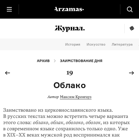
История
Искусство
Литература
АРХИВ
ЗАИМСТВОВАНИЕ ДНЯ
19
Облако
Автор
Максим Кронгауз
Заимствовано из церковносла­вянского языка.
В русских текстах можно встре­тить четыре варианта
этого слова:
облако
,
облак
,
оболоко
,
оболок
, из которых
в современном языке сохранилось только одно. Уже
в
XIX–XX
веках мужской род воспринимался как