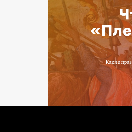
Ч
«Пле
Какие праз