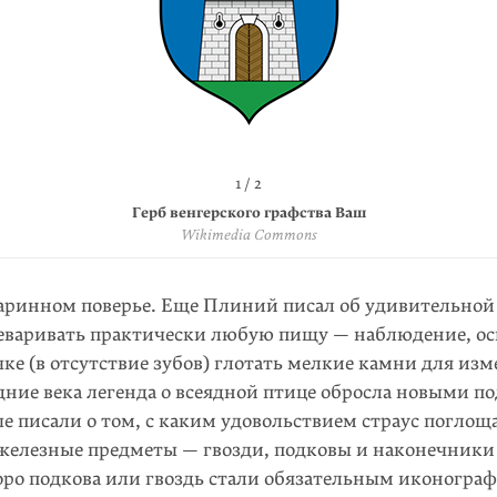
2 / 2
1 / 2
Герб французской коммуны Бедёжан
Герб венгерского графства Ваш
Wikimedia Commons
Wikimedia Commons
таринном поверье. Еще Плиний писал об удивительной 
реваривать практически любую пищу — наблюдение, ос
ке (в отсутствие зубов) глотать мелкие камни для изм
ние века легенда о всеядной птице обросла новыми под
е писали о том, с каким удовольствием страус поглоща
 железные предметы — гвозди, подковы и наконечники 
оро подкова или гвоздь стали обязательным иконограф