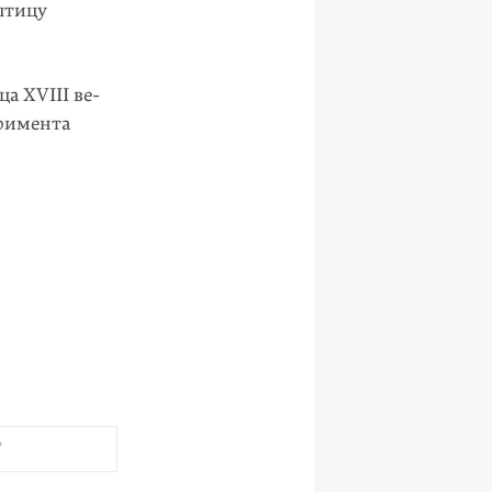
птицу
а XVIII ве­
еримента