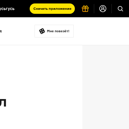
Скачать
приложение
Запад и Восток: история культур
я
Что такое античность
Мне повезёт!
я комната
л