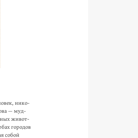
овек, нико­
ова — муд­
чных живот­
рбах городов
ая собой