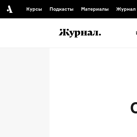
Курсы
Подкасты
Материалы
Журнал
Автор среди нас
Еврейски
Видеоистория русск
Русское 