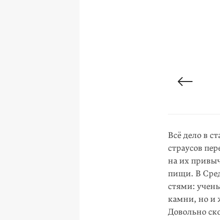
Всё дело в с
страусов пе
на их привыч
пищи. В Сред
стями: учены
камни, но и
Довольно ск