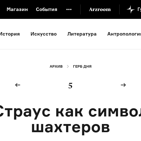
Магазин
События
й музей
Новая Третьяковка
Онлайн-университет
История
Искусство
Литература
Антропологи
ой культуры
Русский язык от «гой еси» до «лол кек»
искусство XX века
Русская литература XX века
Детска
АРХИВ
ГЕРБ ДНЯ
5
Страус как симво
шахтеров