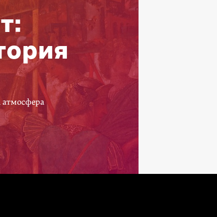
т:
тория
а атмосфера