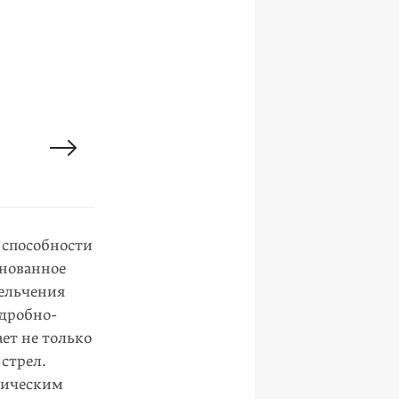
способно­сти
нован­ное
ельче­ния
ро­б­но­
ет не только
стрел.
и­ческим