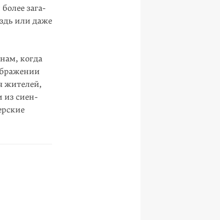
более зага­
оздь или даже
­нам, когда
зображении
я жителей,
 из сиен­
ерские