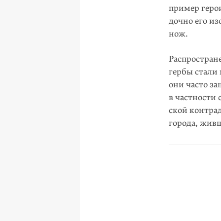
пример герои
дочно его из
нож.
Распростране
гербы стали 
они часто з
в частности
ской контра
города, живш