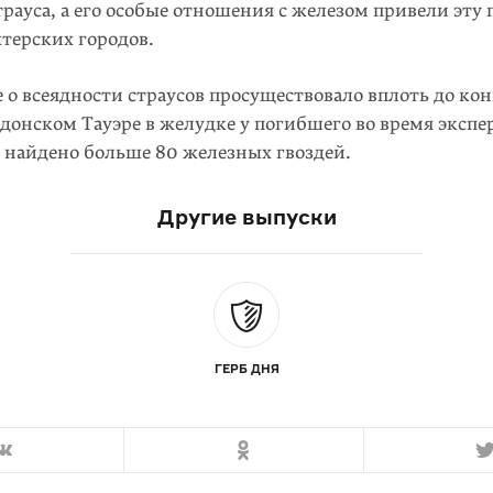
рауса, а его особые отношения с железом привели эту 
терских городов.
о всеядности страусов просуществовало вплоть до конц
ондонском Тауэре в желудке у погибшего во время эксп
о найдено больше 80 железных гвоздей.
Другие выпуски
ГЕРБ ДНЯ