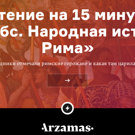
тение на 15 мину
бс. Народная ис
Рима»
дники отмечали римские горожане и какая там царил