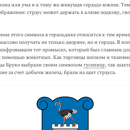
зма или ума и к тому же живущая гораздо южнее. Тем 
ображение: страус может держать в клюве подкову, гв
ние этого символа в геральдике относится к тем вре­ме
массово получать не только дворяне, но и города. В и
ашифровывали тот промысел, который был глав­ным дл
 с помощью животных. Как торговцы шелком и тканями
ды Бруко выбрали своим символом
гусеницу
, так шахт
ие за счет добычи железа, брали на щит страуса.