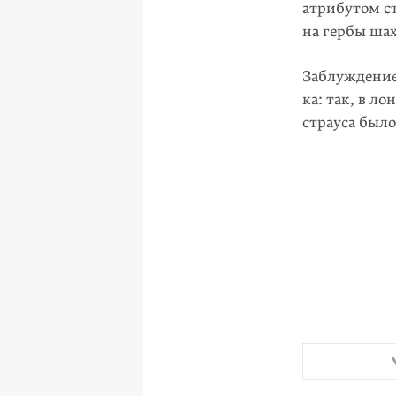
атрибутом ст
на гербы шах
Заблуждение 
ка: так, в л
страуса был