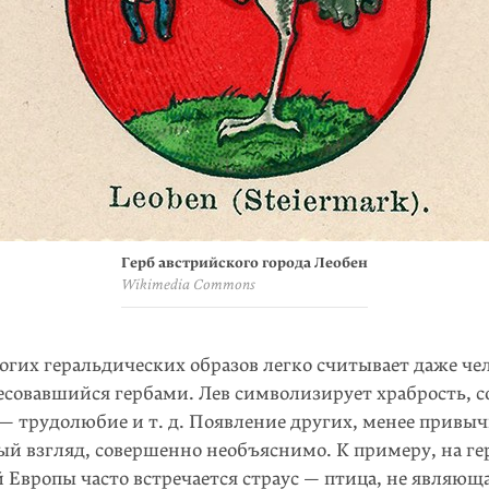
Герб австрийского города Леобен
Wikimedia Commons
гих геральдических образов легко считывает даже чел
есовавшийся гербами. Лев символизирует храбрость, с
 — трудолюбие и т. д. Появление других, менее привы
ый взгляд, совершенно необъяснимо. К примеру, на ге
Европы часто встречается страус — птица, не являющ