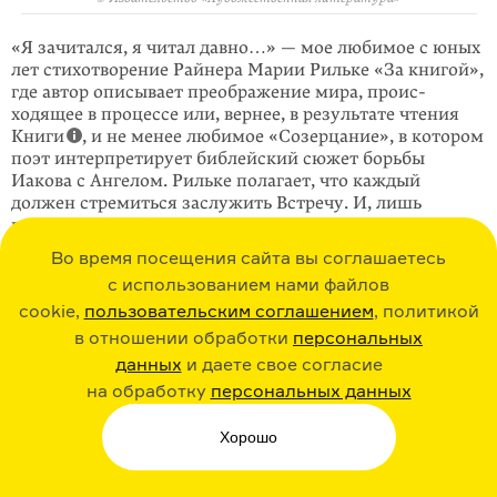
«Я зачитался, я читал давно…» — мое любимое с юных
лет стихотворение Райнера Марии Рильке «За книгой»,
где автор описывает преображение мира, проис­
ходящее в процессе или, вернее, в результате чтения
Книги
, и не менее любимое «Созерцание», в котором
поэт интерпретирует библейский сюжет борьбы
Иакова с Ангелом. Рильке полагает, что каждый
должен стремиться заслужить Встречу. И, лишь
вступив в борьбу с Противником, которого апри­ори
невозможно победить, человек в состоянии постичь
Во время посещения сайта вы соглашаетесь
«необычайность и небывалость». И «расти в ответ».
с использованием нами файлов
Борьба описывается как путь к постоянному
cookie,
пользовательским соглашением
, политикой
обновлению, совершенствованию и постижению
истины. Единственный верный образ жизни. Как
в отношении обработки
персональных
поединок, где поражение оборачивается победой.
данных
и даете свое согласие
на обработку
персональных данных
Я всегда сравниваю «Созерцание» с другими
прочтениями библейского сюже­та. Самая
удивительная и необычная версия изображена
Хорошо
на фреске XI века в Архангельском приделе
Софийского собора в Киеве. Невиданной иконогра­фии