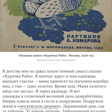
Обложка книги «Курочка Ряба». Москва, 1926 год
Аукционный дом «Империя»
В детстве мне не давал покоя темный смысл сказки
«Курочка Ряба». Я мечтал: вдруг и мне однажды
выпадет счастье — мама принесет из магазина коробку
яиц, а там — одно золотое. Время шло. Мама золотого
яйца «не несла». Я терял надежду. И вот
однажды в солнечный весенний день домработница
Нюрка повела меня в гости к подружкам. Подружки
жили в «
московском дворике
». Деревянный дом, сад
за забором. За домом церковь. Заброшенный колодец.