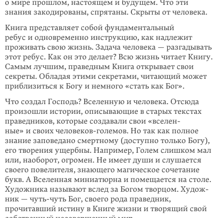
о мире прошлом, настоящем и будущем. Что эти
знания закодированы, спрятаны. Скрыты от человека.
Книга представляет собой фундаментальный
ребус и одновременно инструк­цию, как надлежит
проживать свою жизнь. Задача человека — разгадывать
этот
ребус. Как он это делает? Всю жизнь читает Книгу.
Самым лучшим, пра­ведным Книга открывает свои
секреты. Обладая этими секретами, читающий может
приблизиться к Богу и немного «стать как Бог».
Что создал Господь? Вселенную и человека. Отсюда
произошли истории, описывающие в старых текстах
праведников, которые создавали свои «вселен­
ные» и своих человеков-големов. Но так как полное
знание заповедано смертному (доступно только Богу),
его творения ущербны. Например, Голем слишком мал
или, наоборот, огромен. Не имеет души и слушается
своего повелителя, знающего магическое сочетание
букв. А Вселенная миниатюрна и помещается на столе.
Художника называют вслед за Богом творцом. Худож­
ник — чуть-чуть Бог, своего рода праведник,
прочитавший истину в Книге жизни и творящий свой