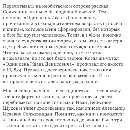
Перечитывать на необитаемом острове рассказ
Солженицына было бы подоб­ной пыткой. Тем
не менее «Один день Ивана Денисовича»,
прочитанный в семнадцатилетнем возрасте, относится
к книгам, которые меня сформи­ровали, без которых
я был бы другим человеком. Тогда, в 1962-м, конечно,
я знал о существовании тюрем, о том, что есть лагеря,
где пребывают неспра­ведливо осужденные зэки.
Что-то
рассказывали родители,
что-то
читал
в самиздате, но это все была теория. Когда же читал
«Один день Ивана Денисовича», проживал его вместе
с Щ-854. Правда и достоверность пове­ствования
произвели на меня огромное впечатление. И тот
каторжный день остался навсегда со мной.
Мне абсолютно ясно — и сегодня тоже, — что я живу
той комфортной жизнью, которой живу, а
где-то
перебивается на зоне тот самый Иван Денисович
Шухов и тянет срок именно так, как описал Александр
Исаевич Солженицын. Помни­те, как книга кончается:
«Таких дней в его сроке от звонка до звонка было три
тысячи шестьсот пятьдесят три». «Десятка»эта