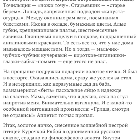
Точильщик — «ножи точу». Старьевщик — «старье
берем». Лошадь, запря­женная подводой «капуста-
огурцы». Между оконных рам вата, посыпан­ная
блестками. Икона в окладе, бумажные цветы. Алые
губки, крепдешиновые платья, шестимесячные
завивки. Глянцевый поцелуй в подкове, подкрашенный
анилиновыми красками. То есть все то, что у нас дома
называлось мещанством. Но я тогда — мальчик-
чубчик-чубчик кучерявый — короткие-штанишки-
глаз­ки-забыл-помыть — еще этого не знал.
На прощанье подружки подарили золотое яичко. Я был
в восторге. Оказавшись дома, сразу же уселся за стол.
И в нетерпении, как неразумные дед да баба,
вознамерился «бить» пасхальное яйцо в надежде
на счастье. Мама, заметив, что я делаю, села на стул
напротив меня. Внимательно взглянула. И с
какой-то
особенной интонацией произнесла: «Гриша, смотри
не отравись!» Аппетит тотчас пропал.
Итак, золотое яичко, снесенное волшебной пестрой
птицей Курочкой Рябой в одноименной русской
сказке, создано из философского золота. Внутри