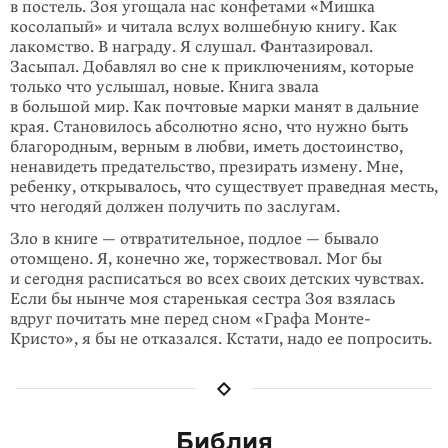
в постель. Зоя угощала нас конфетами «Мишка
косолапый» и читала вслух волшебную книгу. Как
лакомство. В награду. Я слу­шал. Фантазировал.
Засыпал. Добавлял во сне к приключениям, которые
только что услышал, новые. Книга звала
в большой мир. Как почтовые марки манят в дальние
края. Становилось абсолютно ясно, что нужно быть
благо­родным, верным в любви, иметь достоинство,
ненавидеть предательство, презирать измену. Мне,
ребенку, открывалось, что существует праведная месть,
что негодяй должен получить по заслугам.
Зло в книге — отвратительное, подлое — бывало
отомщено. Я, конечно же, торжествовал. Мог бы
и сегодня расписаться во всех своих детских чувствах.
Если бы нынче моя старенькая сестра Зоя взялась
вдруг почитать мне перед сном «Графа Монте-
Кристо», я бы не отказался. Кстати, надо ее попросить.
Библия