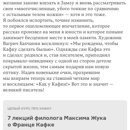
желание заново влезать в Замзу и вновь рассматривать
свои «много­численные, убого тонкие по сравнению
с остальным телом ножки» — хотя и это тоже.
Я побоялся испортить, точнее изменить,
то первое ошеломляющее впечатление, которое
рассказ произвел на меня в юности и которое поныне
занимает бесценное место в моей памяти. Художник
Вагрич Бахчанян воскликнул: «Мы рождены, чтобы
Кафку сделать былью». Однажды сам Кафка это
и сделал: родился и, став писателем, приподнял
покрывало-невидимку с одной из сторон дотоле
скрытой жизни, тем самым подарив нам новую
оптику. Надев новенькие очки, прозревшие
мы взираем теперь на ставший четким мир
и восклицаем: «Как у Кафки!» Вот это и значит —
великий писатель!
ЦЕЛЫЙ КУРС ПРО КАФКУ
7 лекций филолога Максима Жука
о Франце Кафке