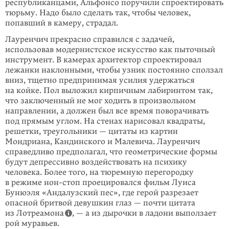
республиканцами, Альфонсо поручили спроектировать
тюрьму. Надо было сделать так, чтобы человек,
попавший в камеру, страдал.
Лауренчич прекрасно справился с задачей,
использовав модернистское искус­ство как пыточный
инструмент. В камерах архитектор спроектировал
лежанки наклонными, чтобы узник постоянно сползал
вниз, тщетно предпринимая усилия удержаться
на койке. Пол выложил кирпичным лабиринтом так,
что заключенный не мог ходить в произвольном
направлении, а должен был все время поворачивать
под прямым углом. На стенах нарисовал квадраты,
решет­ки, треугольники — цитаты из картин
Мондриана, Кандинского и Малевича. Лауренчич
справедливо предполагал, что геометрические формы
будут депрес­сивно воздействовать на психику
человека. Более того, на тюремную перего­родку
в режиме нон-стоп проецировался фильм Луиса
Бунюэля «Андалузский пес», где герой разрезает
опасной бритвой девушкин глаз — почти цитата
из Лотреамона
, — а из дырочки в ладони выползает
рой муравьев.