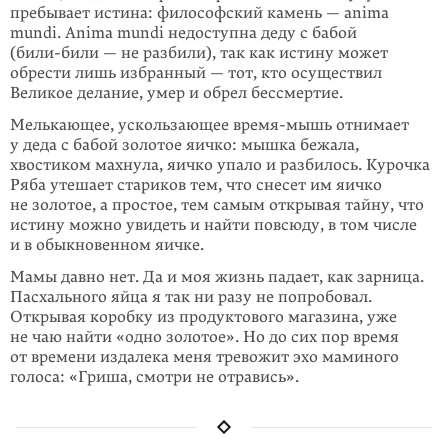
пребывает истина: философский камень — anima
mundi. Anima mundi недоступна деду с бабой
(
били-били
— не разбили), так как истину может
обрести лишь избранный — тот, кто осуществил
Великое делание, умер и обрел бессмертие.
Мелькающее, ускользающее
время-мышь
отнимает
у деда с бабой золотое яичко: мышка бежала,
хвостиком махнула, яичко упало и разбилось. Курочка
Ряба утешает стариков тем, что снесет им яичко
не золотое, а простое, тем самым открывая тайну, что
истину можно увидеть и найти повсюду, в том числе
и в обыкновенном яичке.
Мамы давно нет. Да и моя жизнь падает, как зарница.
Пасхального яйца я так ни разу не попробовал.
Открывая коробку из продуктового магазина, уже
не чаю найти «одно золотое». Но до сих пор время
от времени издалека меня тревожит эхо маминого
голоса: «Гриша, смотри не отравись».