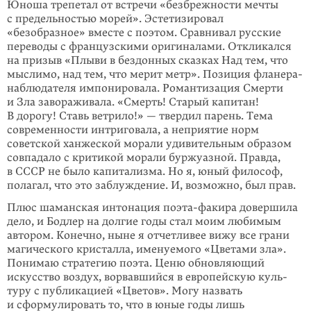
Юноша трепетал от встречи «безбрежности мечты
с предельностью морей». Эстетизировал
«безобразное» вместе с поэтом. Сравнивал русские
переводы с французскими оригиналами. Откликался
на призыв «Плыви в бездонных сказках Над тем, что
мыслимо, над тем, что мерит метр». Позиция фланера-
наблюдателя импонировала. Романтизация Смерти
и Зла завораживала. «Смерть! Старый капитан!
В дорогу! Ставь ветрило!» — твердил парень. Тема
современности интриговала, а неприятие норм
советской ханжеской морали удивительным образом
совпадало с критикой морали буржуазной. Правда,
в СССР не было капитализма. Но я, юный философ,
полагал, что это заблужде­ние. И, возможно, был прав.
Плюс шаманская интонация поэта-факира довершила
дело, и Бодлер на долгие годы стал моим любимым
автором. Конечно, ныне я отчетливее вижу все грани
магического кристалла, именуемого «Цветами зла».
Понимаю стратегию поэта. Ценю обновляющий
искусство воздух, ворвавшийся в европейскую куль­
туру с публикацией «Цветов». Могу назвать
и сформулировать то, что в юные годы лишь