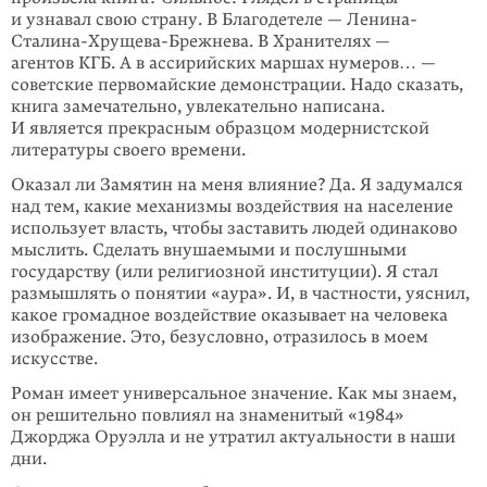
и узнавал свою страну. В Благодетеле — Ленина-
Сталина-Хрущева-Брежнева. В Храни­телях —
агентов КГБ. А в ассирийских маршах нумеров… —
советские перво­майские демонстрации. Надо сказать,
книга замечательно, увлекательно напи­сана.
И является прекрасным образцом модернистской
литературы своего времени.
Оказал ли Замятин на меня влияние? Да. Я задумался
над тем, какие меха­низмы воздействия на население
использует власть, чтобы заставить людей одинаково
мыслить. Сделать внушаемыми и послушными
государству (или религиозной институции). Я стал
размышлять о понятии «аура». И, в част­ности, уяснил,
какое громадное воздействие оказывает на чело­века
изобра­жение. Это, безусловно, отразилось в моем
искусстве.
Роман имеет универсальное значение. Как мы знаем,
он решительно повлиял на знаменитый «1984»
Джорджа Оруэлла и не утратил актуальности в наши
дни.