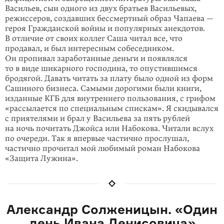
Васильев, сын одного из двух братьев Васильевых,
режиссеров, создавших бессмертный образ Чапаева —
героя Гражданской войны и популярных анекдотов.
В отличие от своих коллег Саша читал все, что
продавал, и был интересным собеседником.
Он пропивал заработанные деньги и появлялся
то в виде шикарного господина, то опустившимся
бродягой. Давать читать за плату было одной из форм
Сашиного бизнеса. Самыми доро­гими были книги,
изданные КГБ для внутреннего пользования, с грифом
«рассылается по специальным спискам». Я скидывался
с приятелями и брал у Васильева за пять рублей
на ночь почитать Джойса или Набокова. Читали вслух
по очереди. Так я впервые частично прослушал,
частично прочитал мой любимый роман Набокова
«Защита Лужина».
Александр Солженицын. «Один
день Ивана Денисовича»