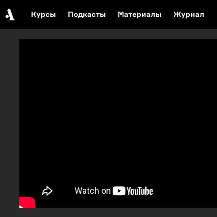
Курсы
Подкасты
Материалы
Журнал
События
Автор среди нас
Еврейский музей
О 
Видеоистория русской культуры
Русское искусство XX века