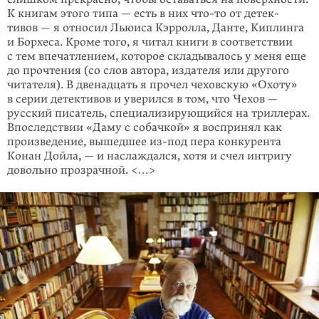
К книгам этого типа — есть в них
что-то
от детек­
тивов — я относил Льюиса Кэрролла, Данте, Кип­линга
и Борхе­са. Кроме того, я читал книги в соответствии
с тем впечатлением, которое складывалось у меня еще
до прочтения (со слов автора, издателя или другого
читателя). В двенад­цать я прочел чеховскую «Охоту»
в серии детек­тивов и уверился в том, что Чехов —
русский писатель, специализирующийся на триллерах.
Впоследствии «Даму с собач­кой» я воспри­нял как
произведение, вышед­шее из-под пера конкурента
Конан Дойла, — и наслаж­дал­ся, хотя и счел интригу
довольно прозрачной. <…>