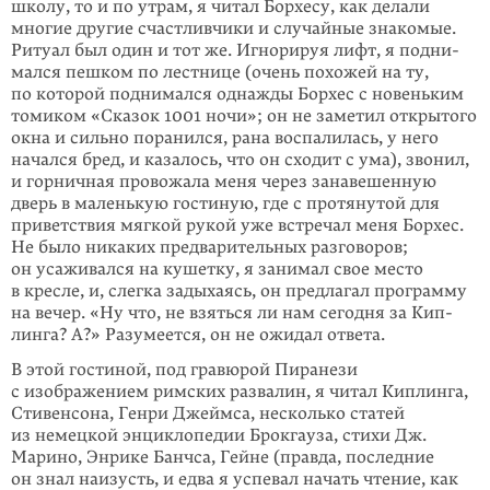
школу, то и по утрам, я читал Борхесу, как делали
многие другие счастлив­чики и случайные знако­мые.
Ритуал был один и тот же. Игнорируя лифт, я под­ни­
мался пешком по лест­нице (очень похожей на ту,
по которой подни­мался однажды Борхес с новеньким
томиком «Ска­зок 1001 ночи»; он не заметил открытого
окна и сильно поранился, рана воспалилась, у него
начался бред, и казалось, что он схо­дит с ума), звонил,
и горничная прово­жала меня через занавешенную
дверь в маленькую гостиную, где с протянутой для
приветствия мягкой рукой уже встречал меня Борхес.
Не было никаких предва­ритель­ных разгово­ров;
он усаживался на кушетку, я занимал свое место
в кресле, и, слегка задыха­ясь, он предлагал программу
на вечер. «Ну что, не взяться ли нам сегодня за Кип­
линга? А?» Разумеется, он не ожидал ответа.
В этой гостиной, под гравюрой Пиранези
с изображением римских развалин, я читал Киплинга,
Стивенсона, Генри Джеймса, несколько статей
из немецкой энциклопедии Брокгауза, стихи Дж.
Марино, Энрике Банчса, Гейне (правда, последние
он знал наизусть, и едва я успевал начать чтение, как