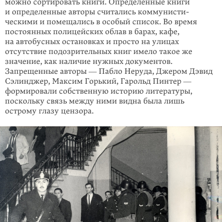
можно сортиро­вать книги. Определенные книги
и опреде­ленные авторы считались комму­нисти­
ческими и помещались в особый список. Во время
постоянных полицейских облав в барах, кафе,
на автобусных останов­ках и просто на улицах
отсутствие подозри­тельных книг имело такое же
значение, как наличие нужных документов.
Запрещенные авторы ― Пабло Неруда, Джером Дэвид
Сэлинджер, Максим Горький, Гарольд Пинтер ―
формировали собствен­ную историю литературы,
поскольку связь между ними видна была лишь
острому глазу цензора.