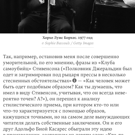
Хорхе Луис Борхес. 1977 год
© Sophie Bassouls / Getty Images
Так, например, остановив меня после совершенно
уморительной, по его мнению, фразы из «Клуба
самоубийц» Стивенсона («Полковник Джеральдин был
одет и загри­мирован под рыцаря прессы в несколько
стесненных обстоя­тельствах»
— «Как человек может
быть одет подобным обра­зом? Как ты думаешь, что
имел в виду Стивенсон, учитывая, что он всегда неве­
роятно точен? А?»), он перешел к анализу
стилистичес­кого приема, при котором
кто-то
или
что-то
характеризуется с помощью образов,
кажущихся точными, но на самом деле вынуждающих
чита­теля делать собственные заключения. Он и его
друг Адольфо Биой Касарес обыграли эту идею