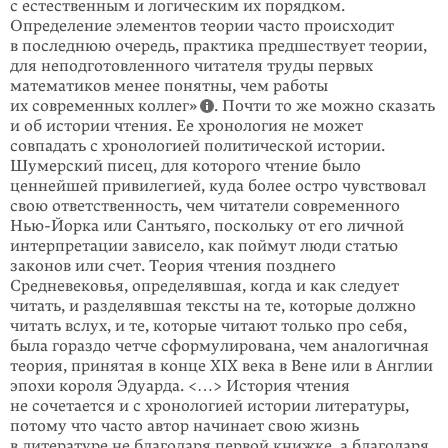
с естественным и логическим их порядком.
Определение элементов теории часто происходит
в последнюю очередь, прак­тика предшествует теории,
для неподготовлен­ного читателя труды первых
математиков менее понятны, чем работы
их современных коллег»
. Почти то же можно сказать
и об истории чтения. Ее хронология не может
совпадать с хронологией политической истории.
Шумерский писец, для которого чтение было
ценнейшей привилегией, куда более остро чувствовал
свою ответствен­ность, чем читатели современного
Нью-Йорка или Сантьяго, посколь­ку от его личной
интерпретации зависело, как поймут люди статью
законов или счет. Теория чтения позднего
Средневековья, определявшая, когда и как следует
читать, и разделявшая тексты на те, которые должно
читать вслух, и те, которые читают только про себя,
была гораздо четче сформулирована, чем аналогичная
теория, принятая в конце XIX века в Вене или в Англии
эпохи короля Эдуарда. <…> История чтения
не сочетается и с хронологией истории литера­туры,
потому что часто автор начинает свою жизнь
в литературе не благодаря первой книжке, а благодаря