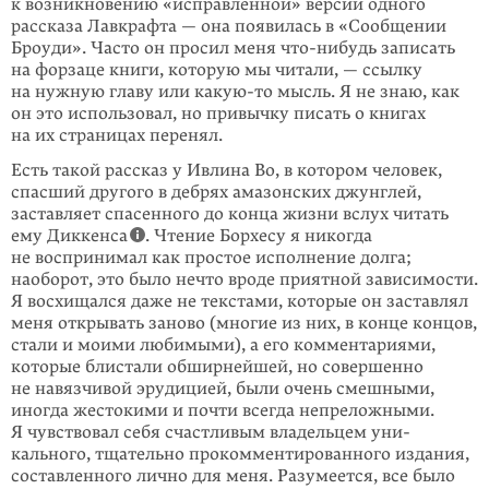
к возникновению «исправленной» версии одного
рассказа Лавкрафта — она появилась в «Сообще­нии
Броуди». Часто он просил меня
что-нибудь
записать
на форзаце книги, которую мы чита­ли, — ссылку
на нужную главу или
какую-то
мысль. Я не знаю, как
он это использовал, но привычку писать о книгах
на их страницах перенял.
Есть такой рассказ у Ивлина Во, в котором человек,
спасший другого в дебрях амазон­ских джунглей,
заставляет спасенного до кон­ца жизни вслух читать
ему Диккенса
. Чтение Борхесу я никогда
не воспринимал как простое исполне­ние долга;
наоборот, это было нечто вроде приятной зависимости.
Я восхищался даже не текстами, которые он заставлял
меня откры­вать заново (многие из них, в конце концов,
стали и моими любимыми), а его комментариями,
кото­рые блистали обширнейшей, но совершенно
не навязчивой эрудицией, были очень смешными,
иногда жестокими и почти всегда непреложными.
Я чувствовал себя счастливым владельцем уни­
кального, тщательно прокомментированного издания,
составленного лично для меня. Разуме­ется, все было