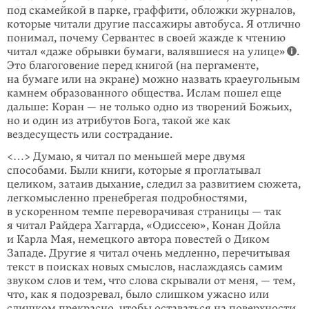
под скамейкой в парке, граффити, обложки журналов,
которые читали другие пасса­жиры автобуса. Я отлично
понимал, почему Сервантес в своей жажде к чтению
читал «даже обрывки бумаги, валявшиеся на улице»
.
Это благоговение перед книгой (на перга­менте,
на бумаге или на экране) можно назвать краеу­гольным
камнем образо­ванного общества. Ислам пошел еще
дальше: Коран — не только одно из тво­­рений Божьих,
но и один из атрибутов Бога, такой же как
вездесущесть или сострадание.
<…> Думаю, я читал по меньшей мере двумя
способами. Были книги, которые я проглаты­вал
целиком, затаив дыхание, следил за раз­ви­тием сюжета,
легко­мысленно пренебрегая подроб­ностями,
в ускоренном темпе перево­рачивая страницы — так
я читал Райдера Хаггарда, «Одис­сею», Конан Дойла
и Карла Мая, немецкого автора повестей о Диком
Западе. Другие я читал очень медленно, перечитывая
текст в поисках новых смыслов, наслаждаясь самим
звуком слов и тем, что слова скрывали от меня, — тем,
что, как я подозревал, было слишком ужасно или
слишком прекрасно, чтобы оставаться на поверх­ности.