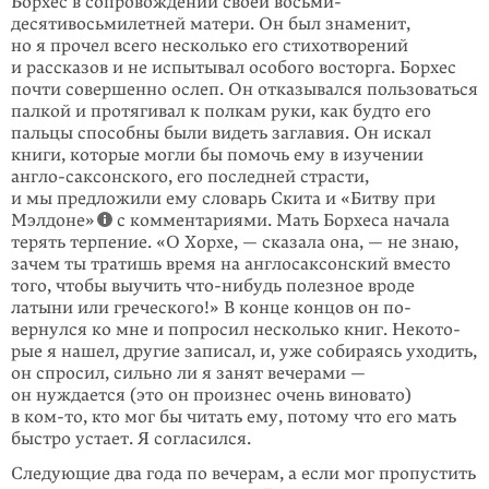
Борхес в сопровождении своей восьми­
десятивосьмилетней матери. Он был знаменит,
но я прочел всего несколько его стихотворений
и рассказов и не испытывал особого восторга. Борхес
почти совершенно ослеп. Он отказывался пользоваться
палкой и протя­гивал к полкам руки, как будто его
пальцы способны были видеть заглавия. Он искал
книги, которые могли бы помочь ему в изучении
англо-саксонского, его последней страсти,
и мы предложили ему словарь Скита и «Битву при
Мэлдоне»
с комментари­ями. Мать Борхеса начала
терять терпение. «О Хор­хе, — сказала она, — не знаю,
зачем ты тратишь время на англо­саксонский вместо
того, чтобы выучить
что-нибудь
полезное вроде
латыни или грече­ского!» В конце концов он по­
вернулся ко мне и попросил несколько книг. Некото­
рые я нашел, другие записал, и, уже соби­ра­ясь уходить,
он спросил, сильно ли я занят вечерами —
он нуждается (это он произнес очень виновато)
в
ком-то
, кто мог бы читать ему, пото­му что его мать
быстро устает. Я согла­сился.
Следующие два года по вечерам, а если мог пропус­тить