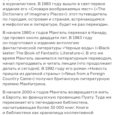
в журналистике. В 1980 году вышло в свет первое
издание его «Словаря вообра­жаемых мест» («The
Dictionary of Imaginary Places»): этот путеводи­тель
по го­ро­­дам, островам и странам, встречаю­щимся
в мифологии и лите­ра­туре, будет не раз переиздан.
В начале 1980-х годов Мангель переехал в Канаду,
где провел около двад­цати лет. В 1983 году
он подготовил к изданию антологию
фантастической литературы «Черные воды» («Black
Water: The Book of Fantastic Literature»). В это же
время Мангель занимался литератур­ным пере­водом,
начал препо­давать и читать лекции (что продолжает
делать и сегодня). В 1992 году его роман «Новость
пришла из да­лекой страны» («News from a Foreign
Country Came») получил британскую литературную
премию МакКитрика.
В начале 2000-х годов Мангель возвра­щается жить
в Европу, во француз­скую провинцию Пуату. Туда же
переезжает его легендарная библиотека,
насчитываю­щая более 30 000 книг. Книги
и библиотеки как хранилища коллектив­ной