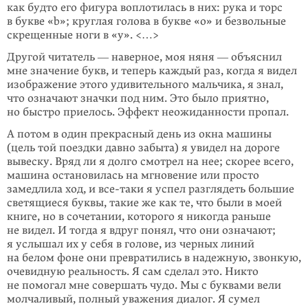
как будто его фигура воплоти­лась в них: рука и торс
в букве «b»; круглая голова в букве «o» и безвольные
скрещенные ноги в «y». <…>
Другой читатель ― наверное, моя няня ― объяснил
мне значение букв, и те­перь каждый раз, когда я видел
изображение этого удиви­тельного мальчика, я знал,
что означают значки под ним. Это было прият­но,
но быстро приелось. Эффект неожидан­ности пропал.
А потом в один прекрасный день из окна машины
(цель той поездки давно забыта) я увидел на доро­ге
вывеску. Вряд ли я долго смотрел на нее; скорее всего,
машина остано­вилась на мгновение или просто
замедлила ход, и все-таки я успел разгля­деть большие
светящиеся буквы, такие же как те, что были в моей
книге, но в сочетании, которого я никогда раньше
не видел. И тогда я вдруг понял, что они означают;
я услышал их у себя в голове, из черных линий
на белом фоне они превратились в надежную, звон­кую,
очевидную реальность. Я сам сделал это. Никто
не помогал мне совер­шать чудо. Мы с бук­вами вели
молчаливый, полный уважения диалог. Я сумел