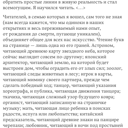
обратить простые линии в живую реальность и стал
всемогу­щим. Я научился читать. <…>
Читателей, в семью которых я вошел, сам того не зная
(нам всегда кажется, что мы одиноки в наших
открытиях и весь переживаемый нами опыт,
от рождения до смерти, пугающе уникален),
объединяет общее для всех нас искусство. Чтение букв
на странице — лишь одна из его граней. Астро­ном,
читающий древнюю карту звездного неба, которое
сейчас выглядит совсем
по-другому
; японский
архитектор, читающий землю, на кото­рой будет
выстроен дом, чтобы оградить его от злых сил; зоолог,
читающий следы животных в лесу; игрок в карты,
читающий мимику своего партнера, прежде чем
сделать победный ход; танцор, читающий указания
хореографа, и публи­ка, читающая движения танцора;
ткачиха, чита­ющая сложный узор будущего ковра;
орга­нист, читающий записанную на страничке
музыку; мать, читающая лицо ребенка в поисках
радости, испуга или любопытства; китайский
предсказа­тель, читающий древние знаки на панцире
чере­па­хи; любовник, читающий в ночи под просты­ней