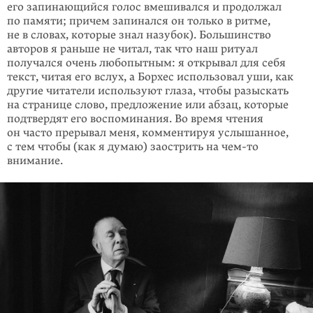
его запинаю­щийся голос вмешивался и про­дол­жал
по памяти; причем запинался он только в ритме,
не в словах, которые знал назубок). Большинство
авторов я раньше не читал, так что наш ритуал
получался очень любопытным: я открывал для себя
текст, читая его вслух, а Борхес использовал уши, как
другие читатели используют глаза, чтобы разыскать
на странице слово, предло­жение или абзац, которые
подтвердят его воспоминания. Во время чтения
он часто прерывал меня, комментируя услышанное,
с тем чтобы (как я думаю) заострить на
чем-то
внимание.