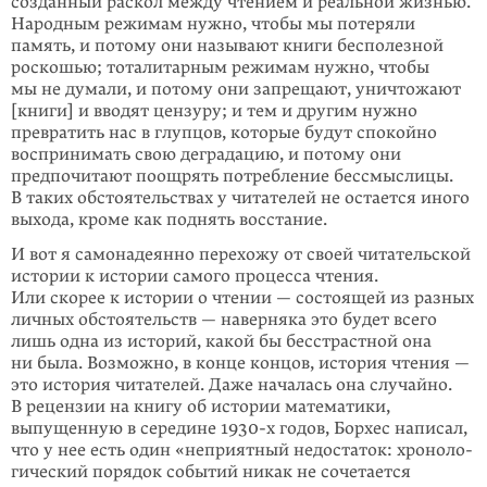
созданный раскол между чтением и реаль­ной жизнью.
Народ­ным режимам нужно, чтобы мы поте­ряли
память, и потому они называют книги бесполезной
роскошью; тоталитарным режимам нужно, чтобы
мы не думали, и потому они запрещают, уничтожают
[книги] и вводят цензуру; и тем и другим нужно
превратить нас в глупцов, которые будут спокойно
воспринимать свою дегра­дацию, и потому они
предпочитают поощ­рять потребление бессмыслицы.
В таких обстоятельствах у читателей не оста­ется иного
выхода, кроме как поднять восстание.
И вот я самонадеянно перехожу от своей чита­тель­ской
истории к истории самого процесса чтения.
Или скорее к истории о чтении — состо­ящей из раз­ных
личных обстоятельств — навер­няка это будет всего
лишь одна из историй, какой бы бесстрас­тной она
ни была. Возможно, в конце концов, история чтения —
это история читателей. Даже началась она случайно.
В рецен­зии на книгу об истории математики,
выпущен­ную в середине 1930-х годов, Борхес написал,
что у нее есть один «неприятный недостаток: хроно­ло­­
ги­ческий поря­док событий никак не сочетает­ся