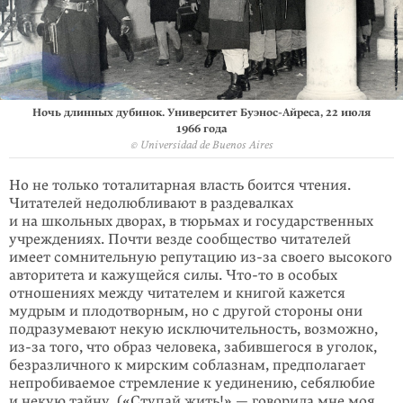
Ночь длинных дубинок. Университет Буэнос-Айреса, 22 июля
1966 года
© Universidad de Buenos Aires
Но не только тоталитарная власть боится чтения.
Читателей недолюбливают в раздевалках
и на школьных дворах, в тюрьмах и государст­венных
учрежде­ниях. Почти везде сообщество читателей
имеет сомнительную репутацию из-за своего высокого
авторитета и кажущейся силы.
Что-то
в особых
отношениях между читателем и книгой кажется
мудрым и плодотворным, но с другой стороны они
подразумевают некую исключительность, возможно,
из-за того, что образ человека, забившегося в уголок,
безраз­личного к мирским соблаз­нам, предполагает
непробиваемое стремление к уединению, себялю­бие
и некую тайну. («Ступай жить!» — говорила мне моя