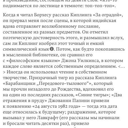
в произведении, состоящем из девяти слов: «Кто-то
поднимается по лестнице в темноте: топ-топ-топ».
Когда я читал Борхесу рассказ Киплинга «За оградой»,
он прервал меня после сцены, в которой индийская
вдова отправляет возлюб­ленному послание,
составленное из разных предметов. Он отметил
поэтичес­кую достовер­ность этого, и размышлял вслух,
сам ли Киплинг изобрел этот точный и емкий
символический язык
. Потом, как будто покопавшись
в мыслен­ной библио­теке, он сравнил его
с «философским язы­ком» Джона Уилкинса, в котором
каждое слово является собственным определением. <…
> Иногда он использовал чтение в собст­венном
творчестве. Призрачный тигр из рас­сказа Киплинга
«Барабанщики „Передового-тылово­го“», который
мы прочли незадолго до Ро­ждества, вдохновил его
на один из пос­ледних рассказов, «Синие тигры»; «Два
отра­жения в пруду» Джованни Папини привели
к появ­лению «24 августа 1982 года» — тогда эта дата
еще относилась к будущему; раздражение, которое
вызывал у него Лавкрафт (его рассказы мы начи­нали
и бросали читать десятки раз), привело