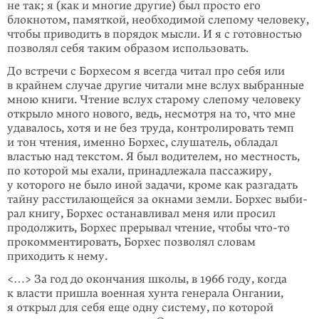
не так; я (как и многие другие) был просто его
блокнотом, памяткой, необходи­мой слепому человеку,
чтобы приводить в порядок мысли. И я с готов­ностью
позволял себя таким образом использовать.
До встречи с Борхесом я всегда читал про себя или
в крайнем случае другие читали мне вслух выбранные
мною книги. Чтение вслух старому слепому человеку
открыло много нового, ведь, несмотря на то, что мне
удавалось, хотя и не без труда, контролиро­вать темп
и тон чтения, именно Борхес, слушатель, обладал
властью над текстом. Я был водителем, но местность,
по которой мы ехали, принадлежала пасса­жиру,
у кото­рого не было иной задачи, кроме как разга­дать
тайну расстилающейся за окнами земли. Борхес выби­
рал книгу, Борхес останавливал меня или просил
продолжить, Борхес преры­вал чтение, чтобы
что-то
прокомментиро­вать, Борхес позволял словам
приходить к нему.
<…> За год до окончания школы, в 1966 году, когда
к власти пришла военная хунта генерала Онгании,
я открыл для себя еще одну систему, по которой