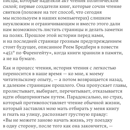
писцы, которые наделяли акт чтения политической
силой; первые создатели книг, которые сочли чтение
свитков (похожее на тот способ, что сегодня
мы используем в наших компьютерах) слишком
неуклюжим и огра­ничивающим и вместо этого дали
нам возможность листать страницы и делать заметки
на полях. Прошлое этой истории перед нами,
и на последней странице грозным предупреждением
стоит будущее, описанное Реем Бредбери в повести
«451° по Фаренгейту», когда книги хранили в памяти,
а не на бумаге.
Как и процесс чтения, история чтения с легкостью
переносится в наше время — ко мне, к моему
читательскому опыту, — а потом возвращается назад,
к дале­ким страницам прошлого. Она пропускает главы,
пролистывает, выбирает, перечитывает, отказывается
идти общепринятым путем. Парадоксально, но страх,
который противо­поставляет чтение обычной жизни,
который заставлял мою мать отбирать у меня книгу
и гнать на улицу, распознает грустную правду:
«Вы не можете заново начать жизнь, эту поездку
в одну сторону, после того как она закончится, —