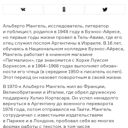
Альберто Мангель, исследователь, литератор
и публицист, родился в 1948 году в Буэнос-Айресе,
но первые годы жизни провел в Тель-Авиве, где его
отец служил послом Аргентины в Израиле. В 16 лет,
обучаясь в Наци­ональном кол­ледже Буэнос-Айреса,
Мангель работает в книжном магазине
«Пигмалион», где знако­мится с Хорхе Луисом
Борхесом, и в 1964–1968 годах выполняет обязан­
ности его чтеца (в середине 1950-х писа­тель ослеп).
Этот период он назовет пово­ротным в своей жизни.
В 1970-х Альберто Мангель жил во Фран­ции,
Великобритании и Италии, где обрел дружескую
поддержку Хулио Кортасара. Он успел ненадолго
вернуться в Аргентину до воен­ного переворота
1976 года, потом отпра­вился на Таити. Мангель
сотрудничал с известными издательствами
в Париже и в Лондоне, пробовал себя во многих
формах работы с текстом, в том числе