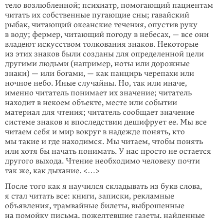
тело возлюбленной; психиатр, помогающий пациентам
читать их собственные пугающие сны; гавайский
рыбак, читающий океанские тече­ния, опустив руку
в воду; фермер, читающий погоду в небесах, — все они
владеют искус­ством толко­вания знаков. Некоторые
из этих знаков были созданы для определен­ной цели
другими людьми (например, ноты или дорожные
знаки) — или богами, — как панцирь черепахи или
ночное небо. Иные случайны. Но, так или иначе,
именно чита­тель понимает их значение; читатель
нахо­дит в некоем объекте, месте или событии
материал для чтения; читатель сообщает значение
системе знаков и впос­ледствии дешифрует ее. Мы все
читаем себя и мир вокруг в надежде понять, кто
мы такие и где нахо­димся. Мы читаем, чтобы понять
или хотя бы начать понимать. У нас просто не остается
другого выхода. Чтение необходимо человеку почти
так же, как дыхание. <…>
После того как я научился складывать из букв слова,
я стал читать все: книги, записки, реклам­ные
объявления, трамвайные билеты, выброшен­ные
на помой­ку письма, пожелтевшие газеты, найденные