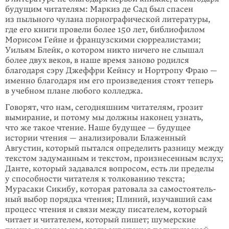
будущим читателям: Маркиз де Сад был спасен
из пыльного чулана порнографичес­кой литературы,
где его книги провели более 150 лет, библиофилом
Морисом Гейне и француз­скими сюрреа­листами;
Уильям Блейк, о котором никто ничего не слышал
более двух веков, в наше время заново родился
благодаря сэру Джеффри Кейнсу и Нортропу Фраю —
именно благодаря им его произведения стоят теперь
в учебном плане любого колледжа.
Говорят, что нам, сегодняшним читателям, грозит
вымирание, и потому мы должны наконец узнать,
что же такое чтение. Наше будущее — будущее
истории чтения — анализировали Блаженный
Августин, который пытался определить разницу между
текстом задуманным и текстом, произне­сенным вслух;
Данте, который задавался вопро­сом, есть ли пределы
у способности читателя к толкованию текста;
Мурасаки Сикибу, которая ратовала за само­стоя­тель­
ный выбор порядка чтения; Плиний, изучавший сам
процесс чтения и связи между писателем, который
читает и чита­телем, который пишет; шумерские