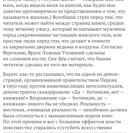
мать, когда видела меня за книгой, как будто мое
занятие противо­речило ее представ­лениям о том, что
назы­вается жизнью.) Всеобщий страх перед тем, что
читатель может найти между страниц книги, сродни
тому вечному ужасу, который испытывают мужчины
перед сокровен­ными частицами женского тела, или
простые люди перед тем, что делают в темноте
за закры­тыми дверями ведьмы и колдуны. Согласно
Вергилию, Врата Ложных Упований сделаны
из слоновой кости; Сен-Бёв считает, что башня
читателя сделана из того же матери­ала.
Борхес
как-то
рассказывал, что на одной из де­мон­
страций, организованной прави­тельством Перона
в 1950 году против инакомыслящих интеллектуалов,
демонстранты скандировали: «Да — ботинкам, нет —
книжкам!» Возражение «да — ботинкам, да —
книжкам» никого бы не убедило. Реальность —
жестокая, очевидная реальность — неизбежно должна
была столк­нуться с вымышленным миром книг.
По этой причине и всё с большим эффектом власти
повсеместно старались усугубить искусственно