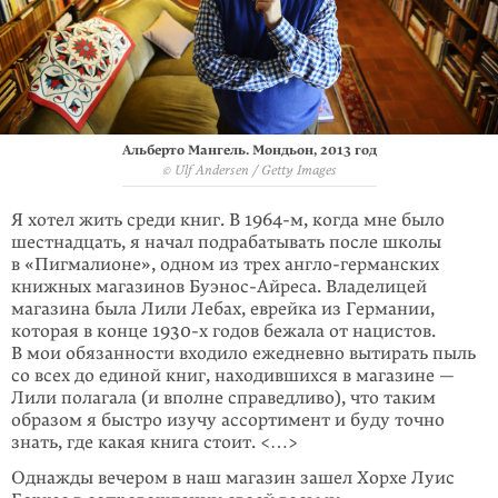
Альберто Мангель. Мондьон, 2013 год
© Ulf Andersen / Getty Images
Я хотел жить среди книг. В 1964-м, когда мне было
шестнадцать, я начал подрабатывать после школы
в «Пигмалионе», одном из трех англо-германских
книжных магазинов Буэнос-Айреса. Владелицей
магазина была Лили Лебах, еврейка из Германии,
которая в конце 1930-х годов бежала от нацистов.
В мои обязанности входило ежеднев­но вытирать пыль
со всех до единой книг, нахо­дившихся в магазине —
Лили полагала (и вполне справедливо), что таким
образом я быстро изучу ассортимент и буду точно
знать, где какая книга стоит. <…>
Однажды вечером в наш магазин зашел Хорхе Луис