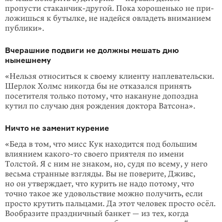
пропусти стаканчик-другой. Пока хорошенько не при­
ложишься к бутылке, не на­дейся овладеть вниманием
публики».
Вчерашние подвиги не должны мешать дню
нынешнему
«Нельзя относиться к своему клиенту наплевательски.
Шерлок Холмс нико­гда бы не отказался принять
посетителя только потому, что накануне допоздна
кутил по случаю дня рождения доктора Ватсона».
Ничто не заменит курение
«Беда в том, что мисс Кук находится под большим
влия­нием
какого-то
своего приятеля по имени
Толстой. Я с ним не знаком, но, судя по всему, у него
весьма странные взгля­ды. Вы не поверите, Дживс,
но он утверждает, что курить не надо потому, что
точно такое же удовольствие можно получить, если
просто крутить пальцами. Да этот человек просто осёл.
Вообразите праздничный банкет — из тех, когда