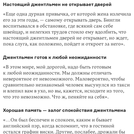
Настоящий джентльмен не открывает дверей
«Еще одна дурная привычка, от которой жена излечила
его за эти годы, — самому открывать дверь. Бингли
воспитывал­ся в обстановке, где всякий сам себе
швейцар, и нелегких трудов стоило ему вдолбить, что
настоящий джентль­мен дверей не открывает, но ждет,
пока слуга, как положено, пойдет и откроет за него».
Джентльмен готов к любой неожиданности
«В этом мире, мой дорогой, надо быть готовым
к любой неожи­данности. Мы должны отличать
невероятное от невозможно­го. Маловероятно, чтобы
сравнительно незнакомый человек высунулся из такси
и влепил вам в ухо, но вы, кажется, исхо­дите из того,
что это невозможно. Что ж, пеняйте на себя».
Хорошая память — залог спокойствия джентльмена
«…Он был беспечен и спокоен, каким и бывает
английский пэр, когда вспо­мнит, что в гостиной
остался графин виски. Другие, послабее, дрожали бы