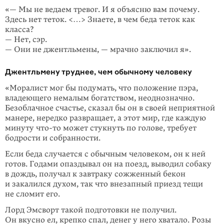
«— Мы не ведаем тревог. И я объясню вам почему.
Здесь нет теток. <…> Знаете, в чем беда теток как
класса?
— Нет, сэр.
— Они не джентльмены, — мрачно заключил я».
Джентльмену труднее, чем обычному человеку
«Моралист мог бы подумать, что положение пэра,
владею­щего немалым богатством, неоднозначно.
Безоблачное счас­тье, сказал бы он в своей непри­ятной
манере, нередко раз­вращает, а этот мир, где каждую
минуту
что-то
может стук­нуть по голове, требует
бодрости и собранности.
Если беда случается с обычным человеком, он к ней
готов. Годами опаздывал он на поезд, выводил собаку
в дождь, по­лучал к завтраку сожженный бекон
и закалился духом, так что внезапный приезд тещи
не сломит его.
Лорд Эмсворт такой подготовки не получил.
Он вкусно ел, крепко спал, денег у него хватало. Розы