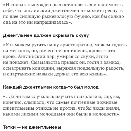
«И снова я вынужден был остановиться и напомнить
себе, что английский джентльмен не может треснуть
по шее сидящую рыжеволосую фурию, как бы сильно
она на это ни напрашивалась».
Джентльмен должен скрывать скуку
«Мы можем ругать нашу аристократию, можем ходить
на митинги, но, ничего не попишешь, кровь — это
кровь. Ан­глийский пэр, умирая со скуки, этого
не покажет. Сызмальства привык он, гостя в замках,
осматривать конюшни, вы­ражая поддельную радость,
и спартанские навыки держат его всю жизнь».
Каждый джентльмен
когда-то
был молод
«…Если вам случалось изучать психологию, сэр, вы,
конечно, слышали, что самые почтенные пожилые
джентльмены отнюдь не против, чтобы люди знали,
какими лихими молодцами они были в молодости».
Тетки — не джентльмены