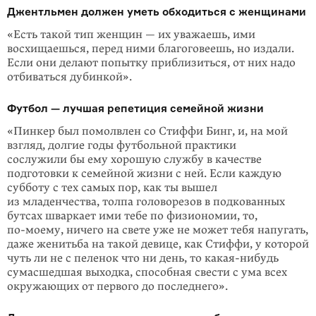
Джентльмен должен уметь обходиться с женщинами
«Есть такой тип женщин — их уважаешь, ими
восхищаешься, перед ними благоговеешь, но издали.
Если они делают попытку приблизиться, от них надо
отбиваться дубинкой».
Футбол — лучшая репетиция семейной жизни
«Пинкер был помолвлен со Стиффи Бинг, и, на мой
взгляд, долгие годы фут­больной практики
сослужили бы ему хорошую службу в качестве
подготовки к семейной жизни с ней. Если каждую
субботу с тех самых пор, как ты вышел
из младенчества, толпа головорезов в подкованных
бутсах шваркает ими тебе по физиономии, то,
по-моему
, ничего на свете уже не может тебя напугать,
даже женитьба на такой девице, как Стиффи, у которой
чуть ли не с пеленок что ни день, то
какая-нибудь
сумасшедшая выходка, способная свести с ума всех
окружающих от первого до последнего».