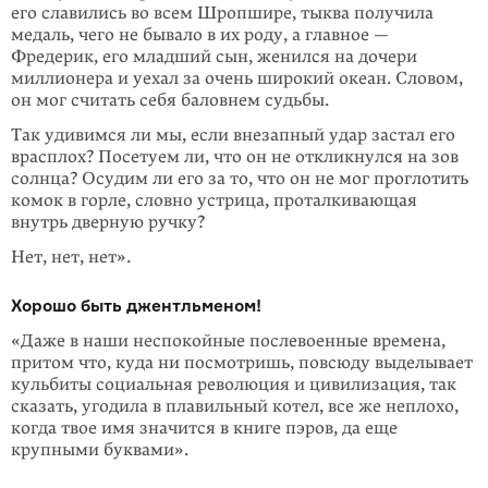
его славились во всем Шропшире, тыква получила
медаль, чего не бывало в их роду, а главное —
Фредерик, его младший сын, женился на дочери
миллионера и уехал за очень широкий океан. Сло­вом,
он мог считать себя баловнем судьбы.
Так удивимся ли мы, если внезапный удар застал его
врас­плох? Посетуем ли, что он не откликнулся на зов
солнца? Осудим ли его за то, что он не мог проглотить
комок в горле, словно устрица, проталкивающая
внутрь дверную ручку?
Нет, нет, нет».
Хорошо быть джентльменом!
«Даже в наши неспокойные послевоенные времена,
притом что, куда ни посмо­тришь, повсюду выделывает
кульбиты социальная революция и цивилизация, так
сказать, угодила в плавильный котел, все же неплохо,
когда твое имя зна­чится в книге пэров, да еще
крупными буквами».