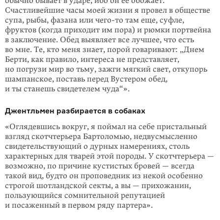
обычно бывает в ударе, ибо он ее обожает.
Счастливейшие часы моей жизни я провел в обществе
супа, рыбы, фазана или
чего-то
там еще, суфле,
фруктов (когда приходит им пора) и рюмки портвейна
в заключение. Обед выявляет все лучшее, что есть
во мне. Те, кто меня знает, порой говаривают: „Днем
Берти, как правило, интереса не представляет,
но погрузи мир во тьму, зажги мягкий свет, откупорь
шам­панское, поставь перед Вустером обед,
и ты станешь свидетелем чуда“».
Джентльмен разбирается в собаках
«Оглядевшись вокруг, я поймал на себе пристальный
взгляд скотчтерьера Бартоломью, недвусмысленно
свидетельствующий о дурных намерениях, столь
характерных для тварей этой породы. У скотчтерьера —
возможно, по причине кустистых бровей — всегда
такой вид, будто он проповедник из некой особенно
строгой шотландской секты, а вы — прихожанин,
пользующийся сомнительной репутацией
и посаженный в первом ряду партера».