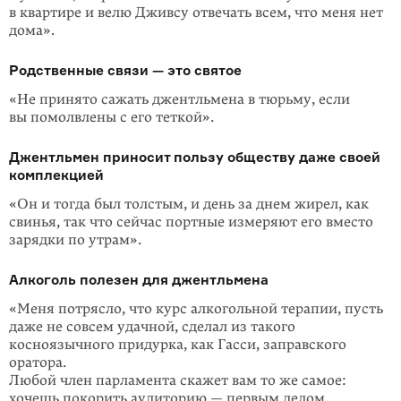
в квартире и велю Дживсу отвечать всем, что меня нет
дома».
Родственные связи — это святое
«Не приня­то сажать джентльмена в тюрьму, если
вы помолвлены с его теткой».
Джентльмен приносит пользу обществу даже своей
комплекцией
«Он и тогда был толстым, и день за днем жирел, как
свинья, так что сейчас портные измеряют его вместо
зарядки по утрам».
Алкоголь полезен для джентльмена
«Меня потрясло, что курс алкогольной терапии, пусть
даже не совсем удачной, сделал из такого
косноязычного придурка, как Гасси, запра­вского
оратора.
Лю­бой член парламента скажет вам то же самое:
хочешь покорить аудито­рию — первым делом