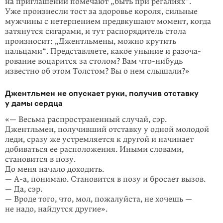
на приглашении помечают „быть при регалиях“.
Уже про­изнес­ли тост за здоровье короля, сильные
мужчины с нетерпением предвку­шают момент, когда
затянутся сигарами, и тут распорядитель стола
произно­сит: „Джентльмены, можно крутить
пальцами“. Представляете, какое уныние и разоча­
рование воцарится за столом? Вам
что-нибудь
известно об этом Тол­стом? Вы о нем слышали?»
Джентльмен не опускает руки, получив отставку
у дамы сердца
«— Весьма распространенный случай, сэр.
Джентльмен, получивший отставку у одной молодой
леди, сразу же уст­ремляется к другой и начинает
добиваться ее расположения. Иными словами,
становится в позу.
До меня начало доходить.
— А-а, понимаю. Становится в позу и бросает вызов.
— Да, сэр.
— Вроде того, что, мол, пожалуйста, не хочешь —
не надо, найдутся другие».