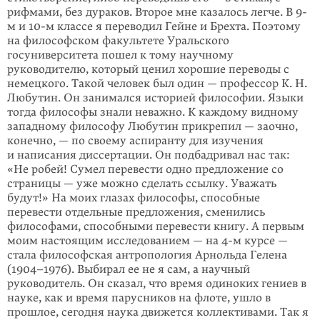
рифмами, без дураков. Второе мне казалось легче. В 9-
м и 10-м классе я переводил Гейне и Брехта. Поэтому
на философском факультете Уральского
госуниверситета пошел к тому научному
руководителю, который ценил хорошие переводы с
немецкого. Такой человек был один — профессор К. Н.
Любутин. Он занимался историей философии. Языки
тогда философы знали неважно. К каждому видному
западному философу Любутин прикрепил — заочно,
конечно, — по своему аспиранту для изучения
и написания диссертации. Он подбадривал нас так:
«Не робей! Сумел перевести одно предложение со
страницы — уже можно сделать ссылку. Уважать
будут!» На моих глазах философы, способные
перевести отдельные предложения, сменились
философами, способными перевести книгу. А первым
моим настоящим исследованием — на 4-м курсе —
стала философская антропология Арнольда Гелена
(1904–1976). Выбирал ее не я сам, а научный
руководитель. Он сказал, что время одиноких гениев в
науке, как и время парусников на флоте, ушло в
прошлое, сегодня наука движется коллективами. Так я