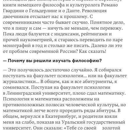
книги немецкого философа и культуролога Романо
Гвардини о Гельдерлине и о Данте. Революция
двоечников отсылает нас к прошлому. С
современниками часто бывает скучно. Понятное дело,
что я пишу и сам — ничуть не меньше, чем перевожу.
Пока люди балуются с индексами, рейтингами и
прочей наукометрией, я стараюсь переводить по паре
монографий в год и столько же писать. Далеко ли это
от проблем современной России? Как сказать!
— Почему вы решили изучать философию?
— Это получилось достаточно случайно. Я собирался
поступать на факультет психологии... или на факультет
журналистики... В общем, как и все абитуриенты, я
сомневался. Поступая на факультет психологии
в Ленинградский университет, плохо сдал математику.
Психология и математика расположены на
противоположных полюсах человеческой культуры, но
математикой легче всего проредить ряды абитуры. В
общем, вернулся в Екатеринбург, и родители взяли
меня на слабо, показав на Уральский государственный
университет. Они сказали: «Тебе со своей золотой