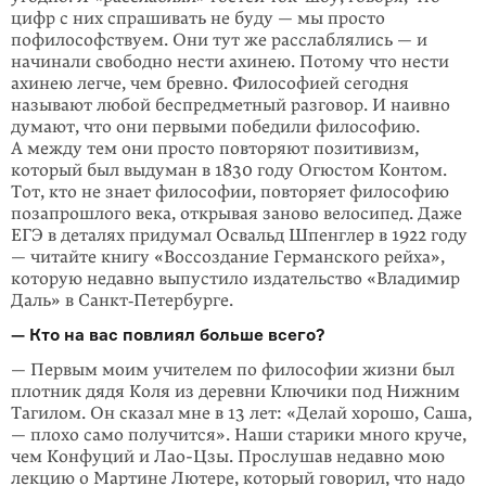
цифр с них спрашивать не буду — мы просто
пофилософствуем. Они тут же расслаблялись — и
начинали свободно нести ахинею. Потому что нести
ахинею легче, чем бревно. Философией сегодня
называют любой беспредметный разговор. И наивно
думают, что они первыми победили философию.
А между тем они просто повторяют позитивизм,
который был выдуман в 1830 году Огюстом Контом.
Тот, кто не знает философии, повторяет философию
позапрошлого века, открывая заново велосипед. Даже
ЕГЭ в деталях придумал Освальд Шпенглер в 1922 году
— читайте книгу «Воссоздание Германского рейха»,
которую недавно выпустило издательство «Владимир
Даль» в Санкт‑Петербурге.
— Кто на вас повлиял больше всего?
— Первым моим учителем по философии жизни был
плотник дядя Коля из деревни Ключики под Нижним
Тагилом. Он сказал мне в 13 лет: «Делай хорошо, Саша,
— плохо само получится». Наши старики много круче,
чем Конфуций и Лао-Цзы. Прослушав недавно мою
лекцию о Мартине Лютере, который говорил, что надо