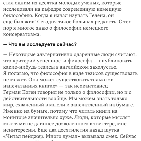
стал одним из десятка молодых ученых, которые
исследовали на кафедре современную немецкую
философию. Когда я начал изучать Гелена, он
еще был жив! Сегодня такое большая редкость. С тех
пор я многое знаю о философии немецкого
консерватизма.
— Что вы исследуете сейчас?
— Некоторые альтернативно одаренные люди считают,
что критерий успешности философа — опубликовать
какие-нибудь тезисы в английском захолустье.
Я полагаю, что философия в виде тезисов существовать
не может. Она может существовать только «в
напечатанных книгах» — так неокантианец
Герман Коген говорил не только о философии, но и о
действительности вообще. Мы можем знать только
мир, схваченный в мысли и запечатленный на бумаге.
Именно на бумаге, потому что читать книги на
мониторе значительно хуже. Люди, которые мыслят
мыслями не длиннее дозволенного в твиттере, мне
неинтересны. Еще два десятилетия назад шутка
«Читал пейджер. Много думал» вызывала смех. Сейчас