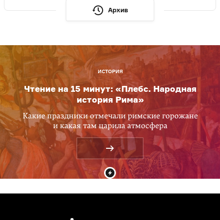
Архив
ИСТОРИЯ
Чтение на 15 минут: «Плебс. Народная
история Рима»
Какие праздники отмечали римские горожане
и какая там царила атмосфера