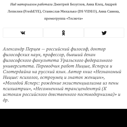
Над материалом работали
Дмитрий Безуглов, Анна Клец, Андрей
Лепилин (FreshEYE), Станислав Михалько (DS VIDEO), Анна Савина,
промогруппа «Теснота»
Александр Перцев — российский философ, доктор
философских наук, профессор, бывший декан
философского факультета Уральского федерального
университета. Переводчик работ Ницше, Ясперса и
Слотердайка на русский язык. Автор книг «Незнакомый
Ницше: психолог, остроумец и знаток женщин»,
«Молодой Ясперс: рождение экзистенциализма из пены
психиатрии», «Несомненный трансцендентуй (К
истокам российского девственного постмодернизма)» и
др
.