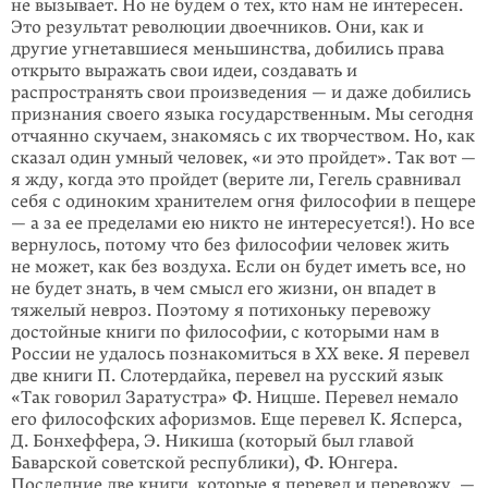
не вызывает. Но не будем о тех, кто нам не интересен.
Это результат революции двоечников. Они, как и
другие угнетавшиеся меньшинства, добились права
открыто выражать свои идеи, создавать и
распространять свои произведения — и даже добились
признания своего языка государственным. Мы сегодня
отчаянно скучаем, знакомясь с их творчеством. Но, как
сказал один умный человек, «и это пройдет». Так вот —
я жду, когда это пройдет (верите ли, Гегель сравнивал
себя с одиноким хранителем огня философии в пещере
— а за ее пределами ею никто не интересуется!). Но все
вернулось, потому что без философии человек жить
не может, как без воздуха. Если он будет иметь все, но
не будет знать, в чем смысл его жизни, он впадет в
тяжелый невроз. Поэтому я потихоньку перевожу
достойные книги по философии, с которыми нам в
России не удалось познакомиться в XX веке. Я перевел
две книги П. Слотердайка, перевел на русский язык
«Так говорил Заратустра» Ф. Ницше. Перевел немало
его философских афоризмов. Еще перевел К. Ясперса,
Д. Бонхеффера, Э. Никиша (который был главой
Баварской советской республики), Ф. Юнгера.
Последние две книги, которые я перевел и перевожу, —