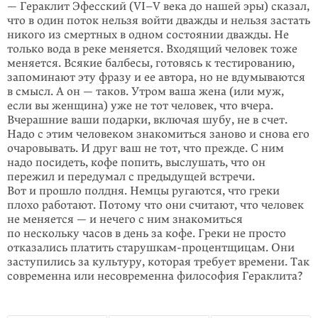
— Гераклит Эфесский (VI–V века до нашей эры) сказал,
что в один поток нельзя войти дважды и нельзя застать
никого из смертных в одном состоянии дважды. Не
только вода в реке меняется. Входящий человек тоже
меняется. Всякие балбесы, готовясь к тестированию,
запоминают эту фразу и ее автора, но не вдумываются
в смысл. А он — таков. Утром ваша жена (или муж,
если вы женщина) уже не тот человек, что вчера.
Вчерашние ваши подарки, включая шубу, не в счет.
Надо с этим человеком знакомиться заново и снова его
очаровывать. И друг ваш не тот, что прежде. С ним
надо посидеть, кофе попить, выслушать, что он
пережил и передумал с предыдущей встречи.
Вот и прошло полдня. Немцы ругаются, что греки
плохо работают. Потому что они считают, что человек
не меняется — и нечего с ним знакомиться
по нескольку часов в день за кофе. Греки не просто
отказались платить старушкам-процентщицам. Они
заступились за культуру, которая требует времени. Так
современна или несовременна философия Гераклита?