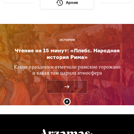
Архив
ИСТОРИЯ
Чтение на 15 минут: «Плебс. Народная
история Рима»
Какие праздники отмечали римские горожане
и какая там царила атмосфера