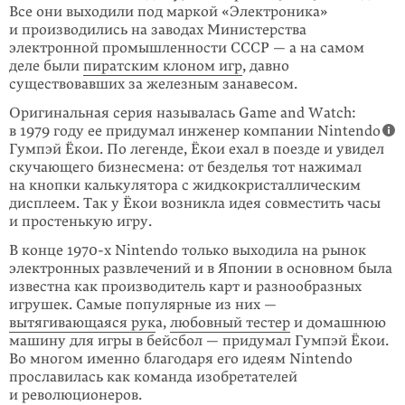
Все они выходили под маркой «Электроника»
и производились на заводах Министерства
электронной промышленности СССР — а на самом
деле были
пиратским клоном игр
, давно
существовавших за железным занавесом.
Оригинальная серия называлась Game and Watch:
в 1979 году ее придумал инженер компании Nintendo
Гумпэй Ёкои. По легенде, Ёкои ехал в поезде и увидел
скучающего бизнесмена: от безделья тот нажимал
на кнопки каль­кулятора с жидко­кристал­лическим
дисплеем. Так у Ёкои возникла идея совмес­тить часы
и простенькую игру.
В конце 1970-х Nintendo только выходила на рынок
электронных развлечений и в Японии в основном была
известна как производитель карт и разнообразных
игрушек. Самые популярные из них —
вытягивающаяся рук
а,
любовный тестер
и домашнюю
машину для игры в бейсбол — придумал Гумпэй Ёкои.
Во многом именно благодаря его идеям Nintendo
прославилась как команда изобретателей
и революционеров.