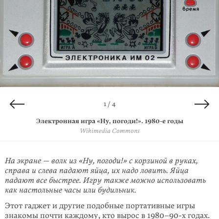
4 / 4
2 / 4
3 / 4
1 / 4
Электронная игра Game and Watch, модель Egg
Электронная игра Game and Watch, модель Mickey Mouse
Электронная игра Game and Watch, модель Donkey Kong
Электронная игра «Ну, погоди!».
1980-е
EG-26
годы
компании
DK-52
MC-25
компании Nintendo. 1982 год
компании Nintendo. 1981 год
Wikimedia Commons
Nintendo. 1981 год
Super Mario Wiki
© eBay Inc.
WikiFur
На экране — волк из «Ну, погоди!» с корзиной в руках,
справа и слева падают яйца, их надо ловить. Яйца
падают все быстрее. Игру также можно исполь­зовать
как настольные часы или будильник.
Этот гаджет и другие подобные портативные игры
знакомы почти каждому, кто вырос в
1980–90-х
годах.