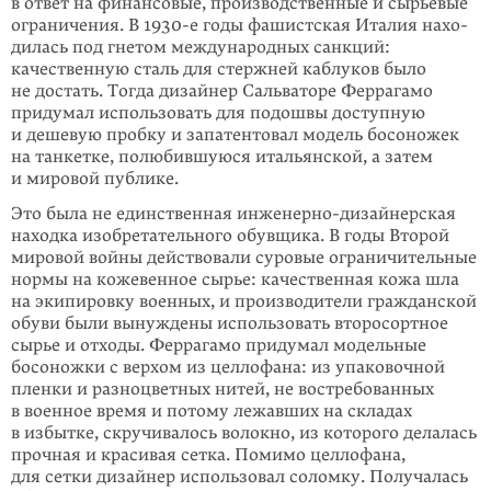
в ответ на финансовые, производ­ствен­ные и сырьевые
ограничения. В
1930-е
годы фашистская Италия нахо­
ди­лась под гнетом междуна­род­ных санкций:
качественную сталь для стержней каблуков было
не достать. Тогда дизайнер Сальва­торе Феррагамо
придумал использо­вать для подошвы доступную
и дешевую пробку и запатентовал модель босоножек
на танкетке, полюбившуюся итальянской, а затем
и мировой публике.
Это была не единственная инженерно-дизайнерская
находка изобретательного обувщика. В годы Второй
мировой войны действовали суровые ограничи­тель­ные
нормы на кожевенное сырье: качественная кожа шла
на экипировку воен­ных, и производители гражданской
обуви были вынуждены использовать второсортное
сырье и отходы. Феррагамо придумал модельные
босоножки с верхом из целлофана: из упаковочной
пленки и разноцветных нитей, не вос­требованных
в военное время и потому лежавших на складах
в избытке, скру­чивалось волокно, из которого делалась
прочная и красивая сетка. Помимо целлофана,
для сетки дизайнер использовал соломку. Получалась