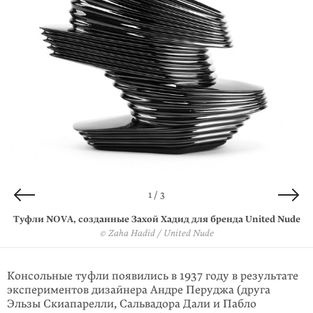
2 / 3
3 / 3
1 / 3
Туфли NOVA, созданные Захой Хадид для бренда United Nude
Туфелька без каблука escarpin производства Андре Перуджа.
Эскиз туфли модели escarpin Андре Перуджа. 1937 год
© Zaha Hadid / United Nude
eclechick.com
1937 год
Kunsthal Rotterdam
Консольные туфли появились в 1937 году в результате
экспериментов дизай­нера Андре Перуджа (друга
Эльзы Скиапарелли, Сальвадора Дали и Пабло