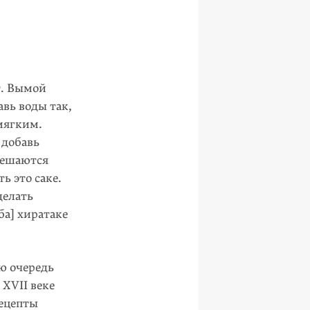
т. Вымой
вь воды так,
 мягким.
 добавь
емешаются
ь это саке.
делать
ба] хиратаке
ю очередь
XVII веке
ецепты