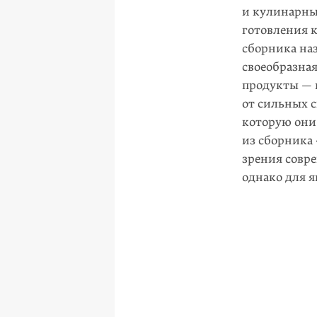
и кулинарны
готовления 
сборника на
своеобразная
продукты — 
от сильных с
которую они 
из сборника 
зрения совре
однако для я