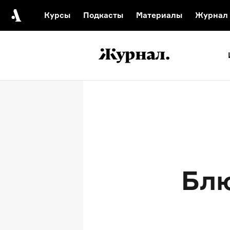
Курсы
Подкасты
Материалы
Журнал
Автор среди нас
Еврейски
Видеоистория русск
Русское 
Бл