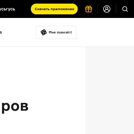
Скачать
приложение
Запад и Восток: история культур
я
Что такое античность
Мне повезёт!
я комната
ров