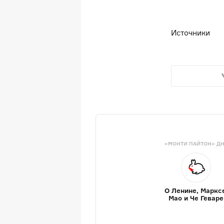
Источники
«МОНТИ ПАЙТОН» Д
О Ленине, Маркс
Мао и Че Геваре