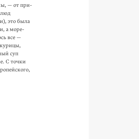
ы, — от при­
блюд
), это была
и, а море­
сь все —
 курицы,
ный суп
е. С точки
ро­пейского,