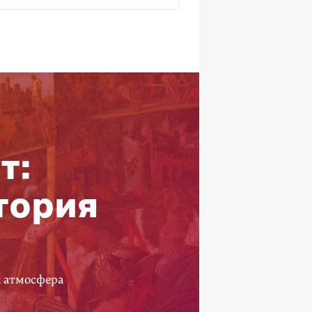
т:
тория
а атмосфера