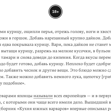
18+
ми курицу, ощипли перья, отрежь голову, ноги и хвос
ожи в горшок. Добавь нарезанный крупно дайкон. Доба
 едва покрывала курицу. Вари, пока дайкон не станет
 вытащи курицу, разрежь на мелкие кусочки, в бульон
] тамари и снова доведи до кипения. Когда вкусы пер
до будет готово, добавь курицу. Неплохо будет сдобрит
 добавить чеснок и другие вещи. Это блюдо можно с
м. Также можно добавить немного лука, щепотку [гри
у подобное».
варами японцы
называли
всех европейцев — и в перву
, с которыми они чаще всего имели дело. Вышедший в 
борник «Кухня южных варваров» впервые описывал р