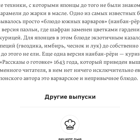
е техники, с которыми японцы до того не были знаком
карамели до жарки в масле. Одно из самых известных 
зывалось просто «блюдо южных варваров» (нанбан-рёри
 версия паэльи, где шафран заменен цветками гардени
курицей. Для японцев в этом блюде экзотичным казало
пеций (гвоздика, имбирь, чеснок и лук) до собственно
до этого не ели. Еще одна версия нанбан-рёри — ку­ри
«Рассказы о готовке» 1643 года, который приведен выш
менного читателя, в нем нет ничего исключительно ев
понского автора это варварское и непривычное блюдо.
Другие выпуски
РЕЦЕПТ ДНЯ