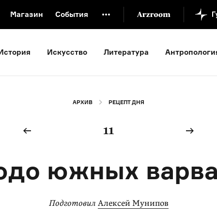
Магазин
События
й музей
Новая Третьяковка
Онлайн-университет
История
Искусство
Литература
Антропологи
ой культуры
Русский язык от «гой еси» до «лол кек»
искусство XX века
Русская литература XX века
Детска
АРХИВ
РЕЦЕПТ ДНЯ
11
юдо южных варва
Подготовил
Алексей Мунипов