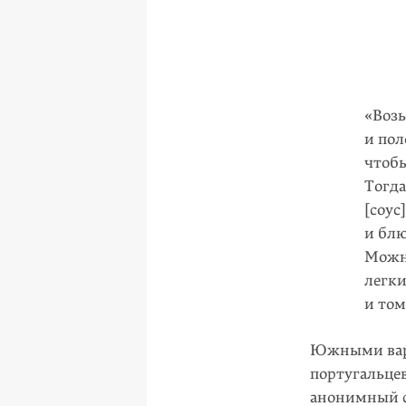
«Возь
и пол
чтобы
Тогда
[соус
и блю
Можно
легки
и том
Южными вар
португальцев
анонимный с