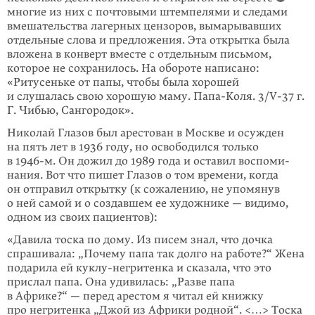
многие из них с почтовыми штемпелями и сле­дами
вмешательства лагерных цензоров, вымарывавших
отдельные слова и предложения. Эта открытка была
вложена в конверт вместе с отдельным письмом,
которое не сохранилось. На обороте написано:
«Ритусеньке от папы, чтобы была хорошей
и слушалась свою хорошую маму. Папа-Коля.
3/V-37
г.
Г. Чибью, Сангородок».
Николай Глазов был арестован в Москве и осужден
на пять лет в 1936 году, но освободился только
в
1946-м
. Он дожил до 1989 года и оставил воспоми­
нания. Вот что пишет Глазов о том времени, когда
он отправил открытку (к сожалению, не упомянув
о ней самой и о создавшем ее художнике — видимо,
одном из своих пациентов):
«Давила тоска по дому. Из писем знал, что дочка
спрашивала: „Почему папа так долго на работе?“ Жена
подарила ей куклу-негритенка и ска­зала, что это
прислал папа. Она удивилась: „Разве папа
в Африке?“ — перед арестом я читал ей книжку
про негритенка „Джой из Африки род­ной“. <…> Тоска