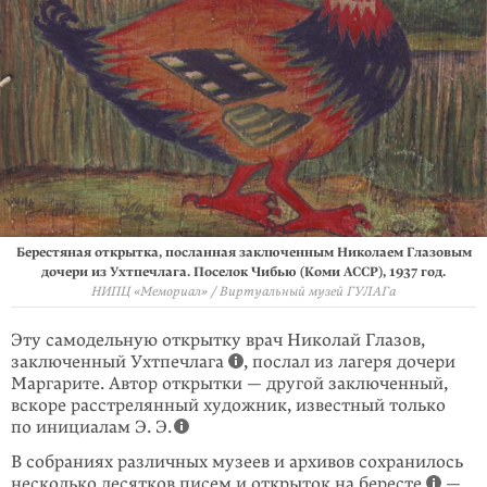
Берестяная открытка, посланная заключенным Николаем Глазовым
дочери из Ухтпечлага. Поселок Чибью (Коми АССР), 1937 год.
НИПЦ «Мемориал» / Виртуальный музей ГУЛАГа
Эту самодельную открытку врач Николай Глазов,
заключенный Ухтпечлага
, послал из лагеря дочери
Маргарите. Автор открытки — другой за­клю­ченный,
вскоре расстрелянный художник, известный только
по ини­циа­лам Э. Э.
В собраниях различных музеев и архивов сохранилось
несколько десятков пи­сем и открыток на бересте
—