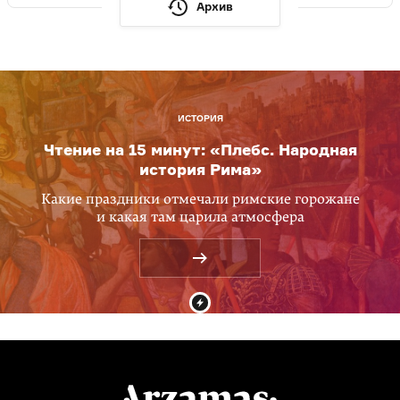
Архив
ИСТОРИЯ
Чтение на 15 минут: «Плебс. Народная
история Рима»
Какие праздники отмечали римские горожане
и какая там царила атмосфера