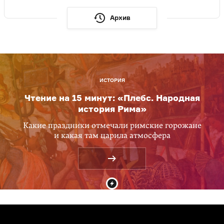
Архив
ИСТОРИЯ
Чтение на 15 минут: «Плебс. Народная
история Рима»
Какие праздники отмечали римские горожане
и какая там царила атмосфера