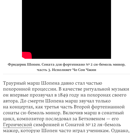
Фридерик Шопен. Соната для фортепиано
№ 2
си-бемоль минор,
часть 3. Исполняет Чо Сон Чжин
Траурный марш Шопена давно стал частью
похоронной процессии. В качестве ритуальной музыки
он впервые прозвучал в 1849 году на похоронах своего
ав­тора. До смерти Шопена марш звучал только
на концертах, как третья часть Вто­рой фортепианной
сонаты си-бемоль минор. Включив марш в сонатный
цикл, композитор последовал за Бетховеном — его
Героической
симфонией и Со­натой № 12 ля-бемоль
мажор, которую Шопен часто играл ученикам. Однако,