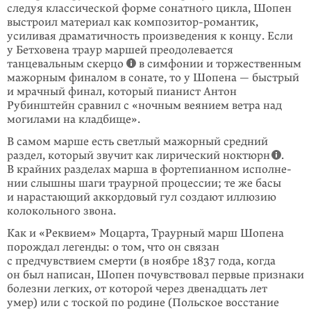
следуя классической форме сонатного цикла, Шопен
выстроил мате­риал как композитор-романтик,
усиливая драматичность произведения к кон­цу. Если
у Бетховена траур маршей преодолевается
танцевальным скерцо
в симфонии и торжественным
мажорным финалом в сонате, то у Шопена — быстрый
и мрачный финал, который пианист Антон
Рубинштейн сравнил с «ночным веянием ветра над
могилами на кладбище».
В самом марше есть светлый мажорный средний
раздел, который звучит как лирический ноктюрн
.
В крайних разделах марша в фортепианном исполне­
нии слышны шаги траурной процессии; те же басы
и нарастающий аккордовый гул создают иллюзию
колокольного звона.
Как и «Реквием» Моцарта, Траурный марш Шопена
порождал легенды: о том, что он связан
с предчувствием смерти (в ноябре 1837 года, когда
он был напи­сан, Шопен почувствовал первые признаки
болезни легких, от которой через двенадцать лет
умер) или с тоской по родине (Польское восстание