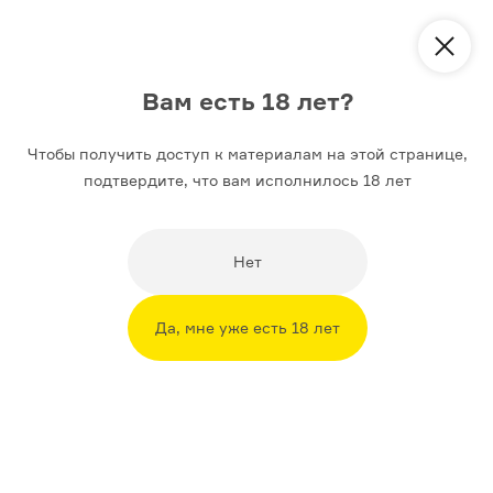
Вам есть 18 лет?
Чтобы получить доступ к материалам на этой странице,
История
Искусство
Литература
подтвердите, что вам исполнилось 18 лет
АРХИВ
МАРГИНАЛИЯ ДНЯ
9
Нет
Развратное духовенство
Да, мне уже есть 18 лет
Автор
Михаил Майзульс
18+