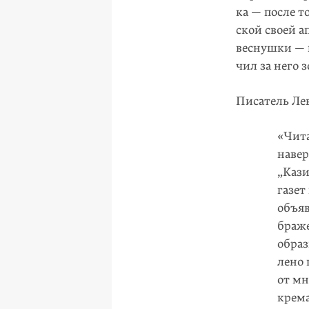
ка — после т
ской своей 
веснушки — 
чил за него 
Писатель Лев
«Чита
навер
„Каз
газет
объяв
браже
образ
лено 
от мн
крема