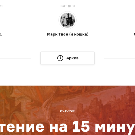
НЯ
КОТ ДНЯ
е,
Марк Твен (и кошка)
Архив
ИСТОРИЯ
тение на 15 мину