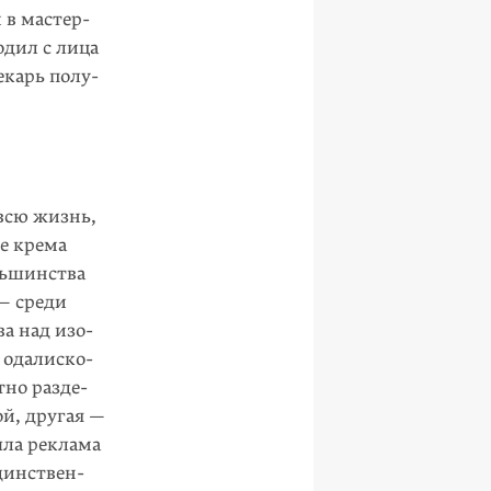
 в мастер­
одил с лица
екарь полу­
 всю жизнь,
е крема
льшинства
— среди
а над изо­
 одалиско­
но разде­
й, другая —
ыла реклама
динствен­