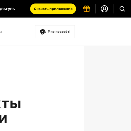
Скачать
приложение
Запад и Восток: история культур
я
Что такое античность
Мне повезёт!
я комната
кты
и