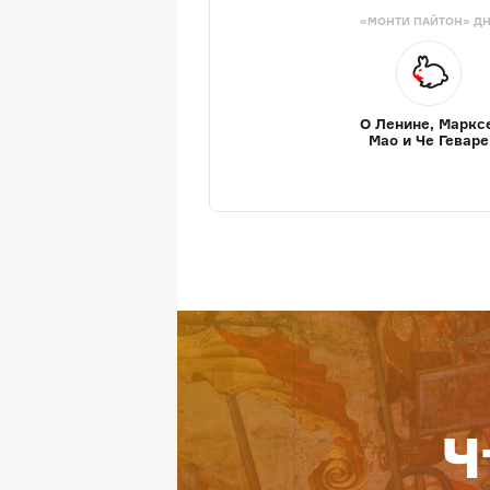
«МОНТИ ПАЙТОН» Д
О Ленине, Маркс
Мао и Че Геваре
Ч