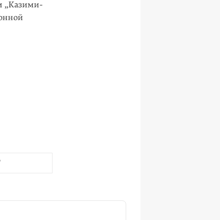
ем „Казими-
ионной