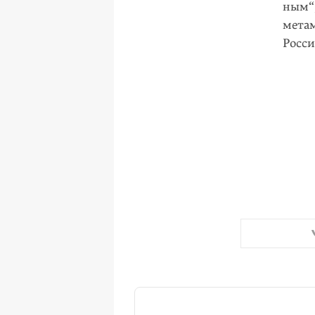
ным“,
мета
Росси