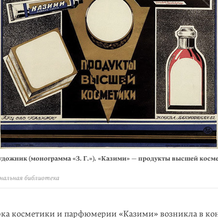
дожник (монограмма «З. Г.»). «Казими» — продук­ты высшей косм
ональная библиотека
рка косметики и парфюмерии «Казими» возникла в кон