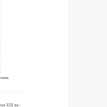
етики.
це XIX ве­