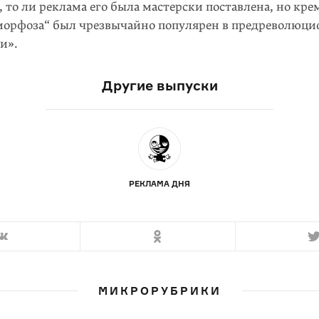
 то ли реклама его была мастерски поставлена, но кр
морфоза“ был чрезвычайно популярен в предреволюц
и».
Другие выпуски
РЕКЛАМА ДНЯ
МИКРОРУБРИКИ