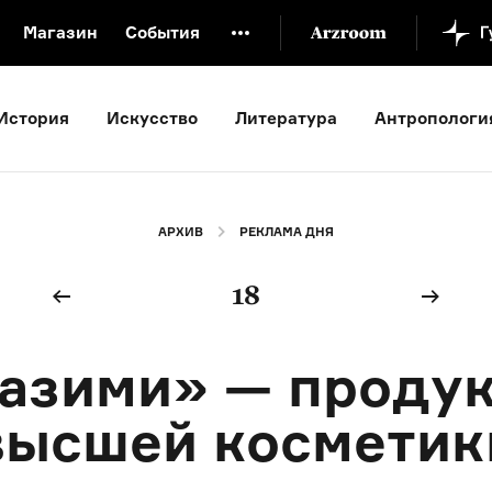
Магазин
События
й музей
Новая Третьяковка
Онлайн-университет
История
Искусство
Литература
Антропологи
ой культуры
Русский язык от «гой еси» до «лол кек»
искусство XX века
Русская литература XX века
Детска
АРХИВ
РЕКЛАМА ДНЯ
18
азими» — проду
высшей косметик