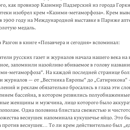
ого, как провизор Казимир Падзерский из города Горки
аптеки изобрел крем «Казими-метаморфоза». Крем выв
в 1900 году на Международной выставке в Париже апт
золотую медаль.
 Разгон в книге «Позавчера и сегодня» вспоминал:
тели русских газет и журналов начала нашего века на
ное, запомнили назойливо вбиваемое в голову названи
ими-метаморфоза“. На каждой последней странице бо
 и журналов — от „Вестника Европы“ до „Сатирикона“ 
лений и реклам обязательно бросались в глаза эти слов
нием бассейна, в котором резвились полуобнаженные
ные женщины и мужчина, лицо которого было аккурат
пополам. Одна половина блистала свежестью и чистото
ожества веснушек напоминала кукушечье яйцо. Это б
 против веснушек… То ли крем действительно был „е