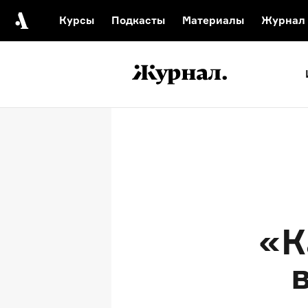
Курсы
Подкасты
Материалы
Журнал
Автор среди нас
Еврейски
Видеоистория русск
Русское 
«К