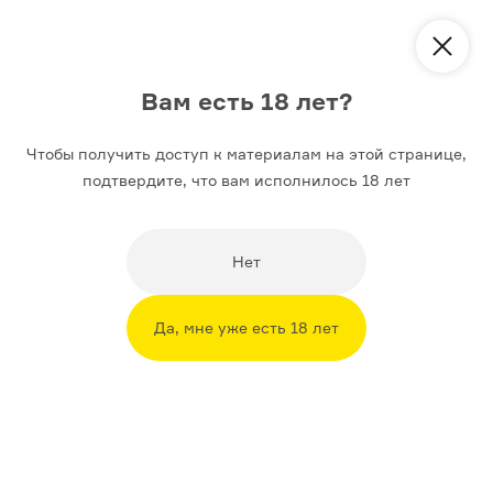
Вам есть 18 лет?
Чтобы получить доступ к материалам на этой странице,
История
Искусство
Литература
подтвердите, что вам исполнилось 18 лет
,
28 АПРЕЛЯ 2021
ИСТОРИЯ
АНТРОПОЛОГИЯ
13 вопросов об инквизиции
Нет
Кто такие средневековые инквизиторы? За кем они
охотились? Действительно ли существовали ведьмы?
Да, мне уже есть 18 лет
Их сжигали на кострах? Сколько всего людей было
уничтожено?
Автор
Галина Зеленина
18+