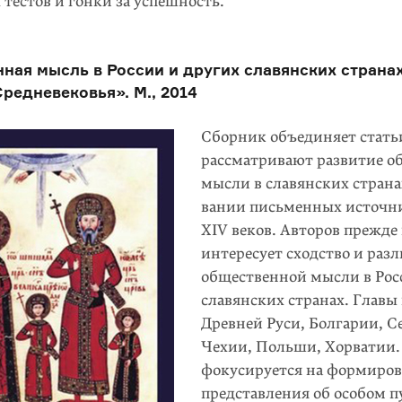
тестов и гонки за успешность.
ная мысль в России и других славянских странах
редневековья». М., 2014
Сборник объединяет стать
рассматривают развитие о
мысли в славянских страна
вании письменных источни
XIV веков. Авторов прежде 
интересует сходство и раз
общественной мысли в Рос
славянских странах. Глав
Древней Руси, Болгарии, С
Чехии, Польши, Хорватии
фокусируется на формиро
представления об особом п