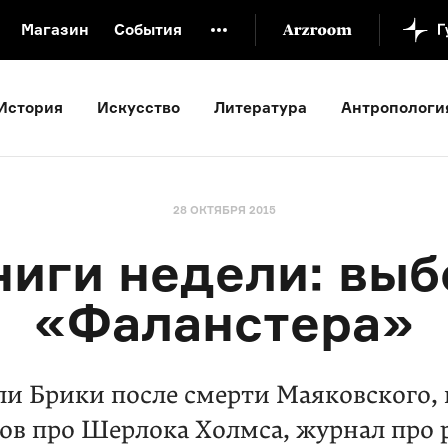
Магазин
События
й музей
Новая Третьяковка
Онлайн-университет
История
Искусство
Литература
Антропологи
ой культуры
Русский язык от «гой еси» до «лол кек»
искусство XX века
Русская литература XX века
Детска
28 ОКТЯБРЯ 2015
ниги недели: выб
«Фаланстера»
и Брики после смерти Маяковского,
зов про Шерлока Холмса, журнал про 