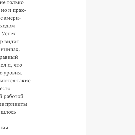
 не только
 но и прак­
 с амери­
дходом
 Успех
ор видит
инципах,
 равный
ол и, что
о уровня.
чаются такие
есто
й работой
ые приняты
ишлось
ния,