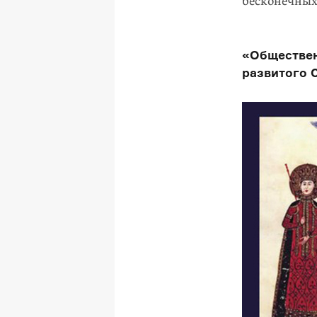
бесконечных 
«Обществен
развитого С