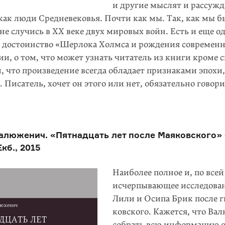
и другие мыслят и рассужд
 как люди Средневековья. Почти как мы. Так, как мы б
не случись в ХХ веке двух мировых войн. Есть и еще о
 достоинство «Шерлока Холмса и рождения современн
ии, о том, что может узнать читатель из книги кроме 
м, что произведение всегда обладает признаками эпохи,
. Писатель, хочет он этого или нет, обязательно говори
алюженич. «Пятнадцать лет после Маяковского» 
Екб., 2015
Наиболее полное и, по все
исчерпывающее исследова
Лили и Осипа Брик после 
ковского. Кажется, что Ва
собрать всю информацию о