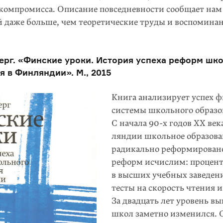
компромисса. Описание повседневности сообщает нам
й даже больше, чем теоретические труды и воспомина
ерг. «Финские уроки. История успеха реформ шк
я в Финляндии». М., 2015
Книга анализирует успех 
системы школьного образо
С начала 90-х годов ХХ век
ляндии школьное образова
радикально реформировано
реформ исчислим: процент
в высших учебных заведен
тесты на скорость чтения и
За двадцать лет уровень в
школ заметно изменился. 