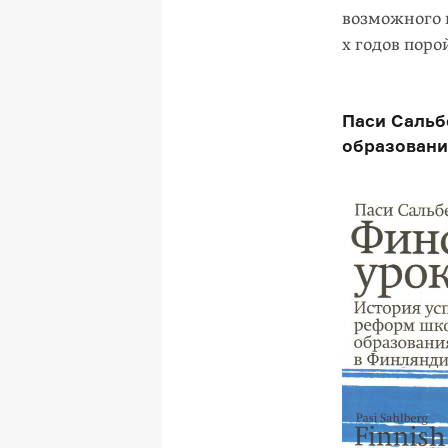
возможного 
х годов поро
Паси Сальб
образовани