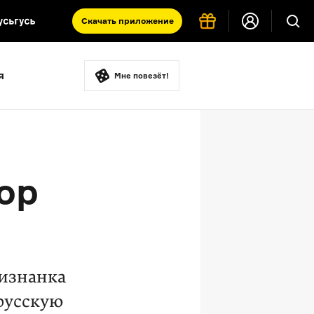
Скачать
приложение
Запад и Восток: история культур
я
Что такое античность
Мне повезёт!
я комната
ор
 изнанка
русскую