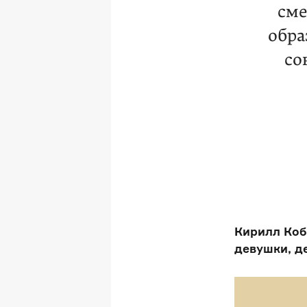
сме
обра
со
Кирилл Коб
девушки, д