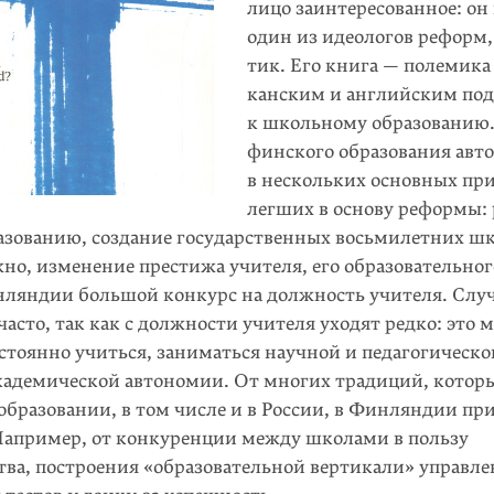
лицо заинтересованное: он
один из идеологов реформ,
тик. Его книга — полемика
канским и английским по
к школьному образованию.
финского образования авт
в нескольких основных пр
легших в основу реформы:
азованию, создание государственных восьмилетних шк
но, изменение престижа учителя, его образовательног
нляндии большой конкурс на должность учителя. Слу
асто, так как с должности учителя уходят редко: это м
стоянно учиться, заниматься научной и педагогическо
академической автономии. От многих традиций, котор
образовании, в том числе и в России, в Финляндии пр
 Например, от конкуренции между школами в пользу
тва, построения «образовательной вертикали» управле