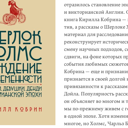
отразилось становление эп
и викторианской Англии. 
книга Кирилла Кобрина — э
тив, а рассказы о Шерлоке
материал для расследовани
реконструирует историчес
смену научных подходов, 
сдвиги, на фоне которых п
события любимых сюжетов
Кобрина — еще и признание
признается в своей долгой
привязанности к рассказа
Дойла. Популярность расск
он объясняет во многом и т
мы по‑прежнему живем с 
в одной эпохе. Хотя измен
многое, но Холмс, Чарльз 