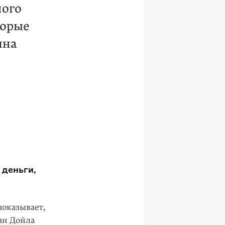
ного
торые
ина
 деньги,
показывает,
нан Дойла