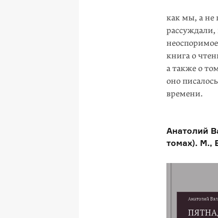
как мы, а не
рассуждали, 
неоспоримое
книга о чтен
а также о то
оно писалось
времени.
Анатолий В
томах). М., 