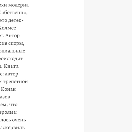
охи модерна
Собственно,
то детек­
 Холмсе —
я. Автор
кие споры,
социальные
роисходят
. Книга
: автор
 и трепетной
м Конан
азов
ем, что
героями
илось очень
Баскервиль