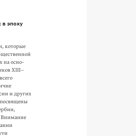
 в эпоху
и, которые
бщественной
х на осно­
ков XIII–
всего
личие
сии и других
ы посвящены
ербии,
. Внимание
вании
ути