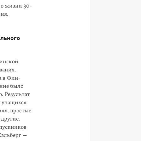
 о жизни 30-
ния.
ольного
финской
вания.
а в Фин­
ние было
. Результат
 учащихся
иях, простые
 другие.
ыпускников
Сальберг —