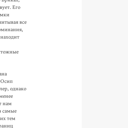
вует. Его
амки
читывая все
оминания,
 находит
чтожные
ана
 Осип
ер, однако
 менее
т нам
в самые
их тем
границ