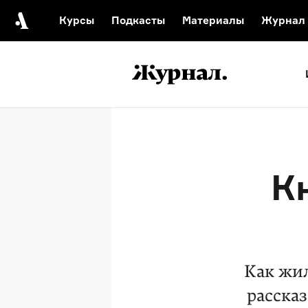
Курсы
Подкасты
Материалы
Журнал
Автор среди нас
Еврейски
Видеоистория русск
Русское 
К
Как жил
расска