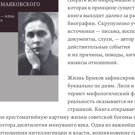
которая в принципе сущест
книга выходит далеко за р
биографии. Скрупулезно у
источники — письма, восп
документы, слухи, — автор
действительные события
и их причины, поводы, ни
нюансы отношений.
Жизнь Бриков зафиксиров
буквально по дням. Лиля и
теряют мифологический фл
реальность оказывается не
страшной. Книга открывае
не хрестоматийную картину жизни советской богемы 
олтора десятилетия минувшего века. Одна из важнейш
 отношения интелли­генции и власти, возникновение 