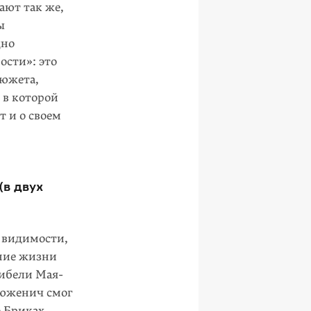
ают так же,
ы
дно
ости»: это
сюжета,
 в которой
т и о своем
(в двух
й видимости,
ние жизни
гибели Мая­
люженич смог
 Бриках,