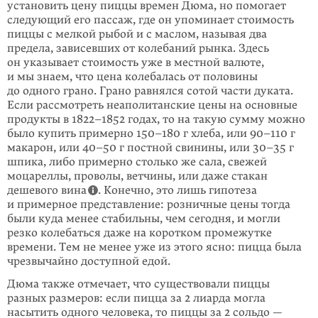
установить цену пиццы времен Дюма, но помогает
следующий его пассаж, где он упо­минает стоимость
пиццы с мелкой рыбой и с маслом, называя два
предела, зависевших от колебаний рынка. Здесь
он указывает стоимость уже в местной валюте,
и мы знаем, что цена колебалась от половины
до одного грано. Грано равнялся сотой части дуката.
Если рассмотреть неаполитанские цены на основ­ные
продукты в
1822–1852
годах, то на такую сумму можно
было купить при­мерно
150–180
г хлеба, или
90–110
г
макарон, или
40–50
г постной свинины, или
30–35
г
шпика, либо примерно столько же сала, свежей
моцареллы, проволы, ветчины, или даже стакан
дешевого вина
. Конечно, это лишь гипотеза
и примерное представление: розничные цены тогда
были куда менее стабильны, чем сегодня, и могли
резко колебаться даже на коротком проме­жутке
времени. Тем не менее уже из этого ясно: пицца была
чрезвычайно доступной едой.
Дюма также отмечает, что существовали пиццы
разных размеров: если пицца за 2 лиарда могла
насытить одного человека, то пиццы за 2 сольдо —