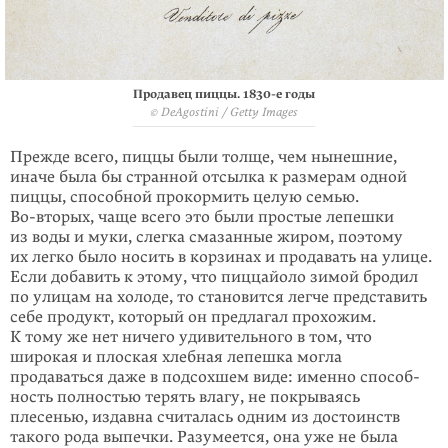
Продавец пиццы.
1830-е
годы
© DeAgostini / Getty Images
Прежде всего, пиццы были толще, чем нынешние,
иначе была бы странной отсылка к размерам одной
пиццы, способной прокормить целую семью.
Во-вторых
, чаще всего это были простые лепешки
из воды и муки, слегка смазанные жиром, поэтому
их легко было носить в корзинах и продавать на улице.
Если добавить к этому, что пиццайоло зимой бродил
по улицам на холоде, то становится легче представить
себе продукт, который он предлагал прохожим.
К тому же нет ничего удивительного в том, что
широкая и плоская хлебная лепешка могла
продаваться даже в подсохшем виде: именно способ­
ность полностью терять влагу, не покрываясь
плесенью, издавна считалась одним из достоинств
такого рода выпечки. Разумеется, она уже не была