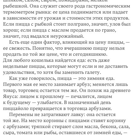
шпиком, салом, сыром, помидорами, мелкой
рыбешкой. Она служит своего рода гастрономическим
термометром рынка: ее цена поднимается или падает
в зависимости от урожая и стоимости этих продуктов.
Если пицца с рыбкой стоит полграно, значит, улов был
хорош; если пицца с маслом продается по грано,
значит, год выдался неурожайный.
Есть еще один фактор, влияющий на цену пиццы, —
ее свежесть. Понятно, что вчерашнюю пиццу нельзя
продать по той же цене, что и сегодняшнюю.
Для любого кошелька найдется еда: есть даже
недельные пиццы, которые могут если и не доставить
удовольствия, то хотя бы заменить галету.
Как уже говорилось, пицца — это зимняя еда.
Первого мая ее место занимает арбуз; меняется лишь
товар, торговец остается тем же. Он похож на древнего
Януса: лицом к прошлому — печалится, лицом
к будущему — улыбается. В назначенный день
пиццайоло превращается в торговца арбузами.
Перемены не затрагивают лавку: она остается
той же. На место корзины с пиццами ставят корзину
с арбузами; тряпкой стирают слои масла, бекона, сала,
сыра, томата или рыбы, оставшиеся от зимней еды, —