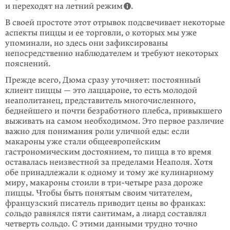
и переходят на летний режим
.
В своей простоте этот отрывок подсвечивает некоторые
аспекты пиццы и ее торговли, о которых мы уже
упоминали, но здесь они зафиксированы
непосредственно наблюдателем и требуют некоторых
пояснений.
Прежде всего, Дюма сразу уточняет: постоянный
клиент пиццы — это лаццароне, то есть молодой
неаполитанец, представитель многочисленного,
беднейшего и почти безработного плебса, привыкшего
выживать на самом необходимом. Это первое различие
важно для понимания роли уличной еды: если
макароны уже стали общеевропейским
гастрономическим достоянием, то пицца в то время
оставалась неизвестной за пределами Неаполя. Хотя
обе принадлежали к одному и тому же кулинарному
миру, макароны стоили в
три-четыре
раза дороже
пиццы. Чтобы быть понятым своим читателем,
француз­ский писатель приводит цены во франках:
сольдо равнялся пяти сантимам, а лиард составлял
четверть сольдо. C этими данными трудно точно