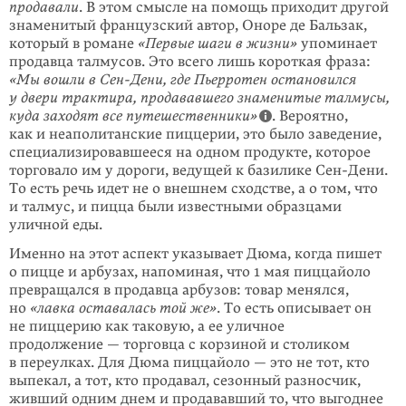
продавали
. В этом смысле на помощь приходит другой
знаменитый французский автор, Оноре де Бальзак,
который в романе
«Первые шаги в жизни»
упоминает
продавца талмусов. Это всего лишь короткая фраза:
«Мы вошли в
Сен-Дени
, где Пьерротен остановился
у двери трактира, прода­вавшего знаменитые талмусы,
куда заходят все путешественники»
. Вероятно,
как и неаполитанские пиццерии, это было заведение,
специализировавшееся на одном продукте, которое
торговало им у дороги, ведущей к базилике
Сен-Дени
.
То есть речь идет не о внешнем сходстве, а о том, что
и талмус, и пицца были известными образцами
уличной еды.
Именно на этот аспект указывает Дюма, когда пишет
о пицце и арбузах, напоминая, что 1 мая пиццайоло
превращался в продавца арбузов: товар менялся,
но
«лавка оставалась той же»
. То есть описывает он
не пиццерию как таковую, а ее уличное
продолжение — торговца с корзиной и столиком
в переулках. Для Дюма пиццайоло — это не тот, кто
выпекал, а тот, кто продавал, сезонный разносчик,
живший одним днем и продававший то, что выгоднее