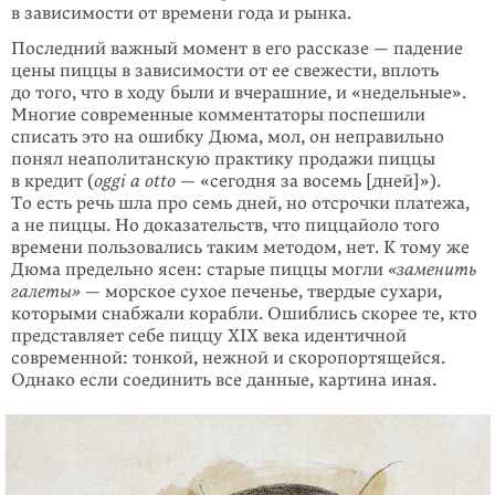
в зависимости от времени года и рынка.
Последний важный момент в его рассказе — падение
цены пиццы в зави­симости от ее свежести, вплоть
до того, что в ходу были и вчерашние, и «недельные».
Многие современные комментаторы поспешили
списать это на ошибку Дюма, мол, он неправильно
понял неаполитанскую практику продажи пиццы
в кредит (
oggi a otto
— «сегодня за восемь [дней]»).
То есть речь шла про семь дней, но отсрочки платежа,
а не пиццы. Но доказательств, что пиццайоло того
времени пользовались таким методом, нет. К тому же
Дюма предельно ясен: старые пиццы могли
«заменить
галеты»
— морское сухое печенье, твердые сухари,
которыми снабжали корабли. Ошиблись скорее те, кто
представляет себе пиццу XIX века идентичной
современной: тонкой, нежной и скоропортящейся.
Однако если соединить все данные, картина иная.