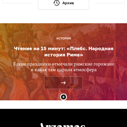
Архив
ИСТОРИЯ
Чтение на 15 минут: «Плебс. Народная
история Рима»
Какие праздники отмечали римские горожане
и какая там царила атмосфера