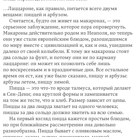
…Лаццароне, как правило, питается всего двумя
вещами: пиццей и арбузом.
Считается, будто он живет на макаронах, — это
серьезное заблу­ждение, которое пора опровергнуть.
Макароны действительно родом из Неаполя, но теперь
они уже стали европейским блюдом, разошед­шимся
по миру вместе с цивилизацией и, как и она, ушедшим
далеко от своей колыбели. К тому же макароны стоят
два сольдо за фунт, и потому они не по карману
лаццароне: он может их позволить себе лишь
по воскресеньям и в праздничные дни. Все остальное
время он ест, как уже было сказано, пиццу и арбузы:
арбузы летом, пиццу зимой.
Пицца — это
что-то
вроде талмуса, который делают
в Сен-Дени; она круглой формы и замешивается
на том же тесте, что и хлеб. Размер зависит от цены.
Пиццы за два лиарда хватает на одного человека;
пиццы за два сольдо должно хватить на всю семью.
На первый взгляд пицца кажется простым блюдом,
но при бли­жайшем рассмотрении она довольно
разнообразна. Пицца бывает с оливковым маслом,