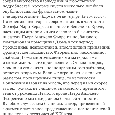
собрал множество наблюдений и любопытных
подробностей, которые спустя несколько лет были
опубликованы на французском языке
в четырехтомнике
«Impression de voyage. Le corricolo»
.
По мнению некоторых современников, в частности
Жозефа Мари Керара, а позднее и Бенедетто Кроче,
настоящим автором книги следовало бы считать
писателя Пьера Анджело Фьорентино, близкого
компаньона и помощника Дюма в тот период.
Урожденный неапо­литанец, впоследствии принявший
французское подданство, Фьорентино, несомненно,
снабжал Дюма многочисленными материалами
и сюжетами для его произведения. Однако вопрос,
можно ли его считать полноправным гострайтером,
остается открытым. Если же ограничиться только
разделом, посвященным пицце, то неточности
в описании наводят на мысль, что перед нами скорее
взгляд чужака, не слишком знакомого с предметом,
ведь от уроженца Неаполя вроде Пьера Анджело
Фьорентино мы ожидали бы большей точности.
В любом случае, кем бы ни был автор, приведенный
фрагмент дает яркое представление о неаполитанской
пище первых десятилетий XIX века.