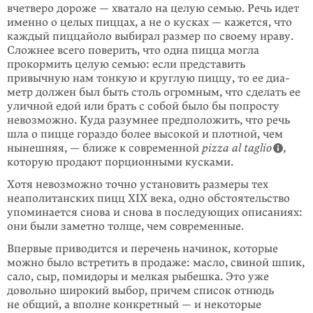
вчетверо дороже — хватало на целую семью. Речь идет
именно о целых пиццах, а не о кусках — кажется, что
каждый пиццайоло выбирал размер по своему нраву.
Сложнее всего поверить, что одна пицца могла
прокормить целую семью: если представить
привычную нам тонкую и круглую пиццу, то ее диа­
метр должен был быть столь огромным, что сделать ее
уличной едой или брать с собой было бы попросту
невозможно. Куда разумнее предпо­ложить, что речь
шла о пицце гораздо более высокой и плотной, чем
нынешняя, — ближе к современной
pizza al taglio
,
которую продают порционными кусками.
Хотя невозможно точно установить размеры тех
неаполитанских пицц XIX века, одно обстоятельство
упоминается снова и снова в последующих описаниях:
они были заметно толще, чем современные.
Впервые приводится и перечень начинок, которые
можно было встретить в продаже: масло, свиной шпик,
сало, сыр, помидоры и мелкая рыбешка. Это уже
довольно широкий выбор, причем список отнюдь
не общий, а вполне конкретный — и некоторые