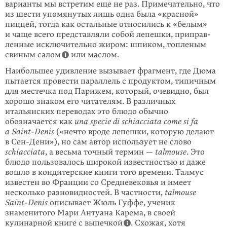
варианты мы встретим еще не раз. Примечательно, что
из шести упомянутых лишь одна была «красной»
пиццей, тогда как осталь­ные относились к «белым»
и чаще всего представляли собой лепешки, при­прав­
ленные исключительно жиром: шпиком, топленым
свиным салом
или маслом.
Наибольшее удивление вызывает фрагмент, где Дюма
пытается провести параллель с продуктом, типичным
для местечка под Парижем, который, очевидно, был
хорошо знаком его читателям. В различных
итальянских переводах это блюдо обычно
обозначается как
una specie di schiacciata come si fa
a
Saint-Denis
(«нечто вроде лепешки, которую делают
в
Сен-Дени
»), но сам автор использует не слово
schiacciata
, а весьма точный термин —
talmouse
. Это
блюдо пользовалось широкой известностью и даже
вошло в кондитерские книги того времени. Талмус
известен во Франции со Средневековья и имеет
несколько разновидностей. В частности,
talmouse
Saint-Denis
описывает Жюль Гуффе, ученик
знаменитого Мари Антуана Карема, в своей
кулинарной книге с выпечкой
. Схожая, хотя