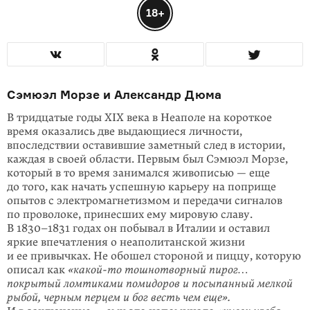
18+
Сэмюэл Морзе и Александр Дюма
В тридцатые годы XIX века в Неаполе на короткое
время оказались две выдаю­щиеся личности,
впоследствии оставившие заметный след в истории,
каждая в своей области. Первым был Сэмюэл Морзе,
который в то время занимался живописью — еще
до того, как начать успешную карьеру на поприще
опытов с электромагнетизмом и передачи сигналов
по проволоке, принесших ему мировую славу.
В
1830–1831
годах он побывал в Италии и оставил
яркие впечатления о неаполитанской жизни
и ее привычках. Не обошел стороной и пиццу, которую
описал как
«
какой-то
тошнотворный пирог…
покрытый ломтиками помидоров и посыпанный мелкой
рыбой, черным перцем и бог весть чем еще».