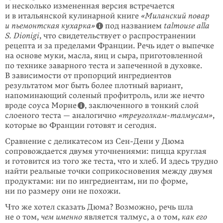
и несколько измененная версия встречается
и в итальянской кулинарной книге
«Миланский повар
и пьемонтская кухарка»
под названием
talmouse alla
S. Dionigi
, что свидетельствует о распространении
рецепта и за пределами Франции. Речь идет о выпечке
на основе муки, масла, яиц и сыра, приготовленной
по технике заварного теста и запеченной в духов­ке.
В зависимости от пропорций ингредиентов
результатом мог быть более плотный вариант,
напоминающий соленый профитроль, или же нечто
вроде соуса Морне
, заключенного в тонкий слой
слоеного теста — аналогично
«треуголкам-талмусам»
,
которые во Франции готовят и сегодня.
Сравнение с деликатесом из
Сен-Дени
у Дюма
сопровождается двумя уточ­нениями: пицца круглая
и готовится из того же теста, что и хлеб. И здесь трудно
найти реальные точки соприкосновения между двумя
продуктами: ни по ингредиентам, ни по форме,
ни по размеру они не похожи.
Что же хотел сказать Дюма? Возможно, речь шла
не о том,
чем именно
является талмус, а о том,
как его