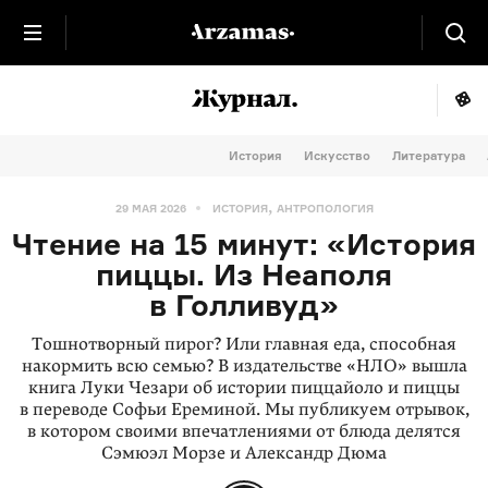
История
Искусство
Литература
,
29 МАЯ 2026
ИСТОРИЯ
АНТРОПОЛОГИЯ
Чтение на 15 минут: «История
пиццы. Из Неаполя
в Голливуд»
Тошнотворный пирог? Или главная еда, способная
накормить всю семью? В издательстве «НЛО» вышла
книга Луки Чезари об истории пиццайоло и пиццы
в переводе Софьи Ереминой. Мы публикуем отрывок,
в котором своими впечатлениями от блюда делятся
Сэмюэл Морзе и Александр Дюма