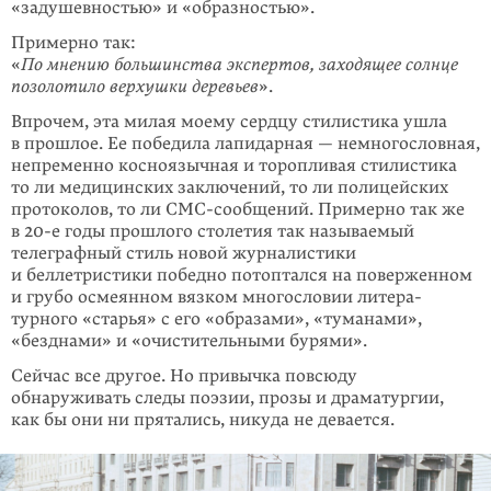
«задушевностью» и «образностью».
Примерно так:
«
По мнению большинства экспертов, заходящее солнце
позолотило верхушки деревьев
».
Впрочем, эта милая моему сердцу стилистика ушла
в прошлое. Ее победила лапидарная — немногословная,
непременно косноязычная и торопливая стилистика
то ли медицинских заключений, то ли полицейских
протоколов, то ли СМС-сообщений. Примерно так же
в
20-е
годы прошлого столетия так называемый
телеграфный стиль новой журналистики
и беллетристики победно потоптался на поверженном
и грубо осмеянном вязком многословии литера­
турного «старья» с его «образами», «туманами»,
«безднами» и «очисти­тельными бурями».
Сейчас все другое. Но привычка повсюду
обнаруживать следы поэзии, прозы и драматургии,
как бы они ни прятались, никуда не девается.