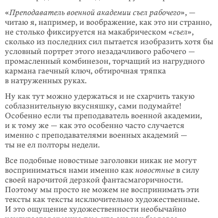
«
Преподаватель военной академии съел рабочего
», —
читаю я, например, и воображение, как это ни странно,
не столько фиксируется на макабрическом «
съел
»,
сколько из последних сил пытается изобразить хотя бы
условный портрет этого незадачливого рабочего —
промасленный комбинезон, торчащий из нагрудного
кармана гаечный ключ, обтирочная тряпка
в натруженных руках.
Ну как тут можно удержаться и не схарчить такую
соблазнительную вкусняшку, сами подумайте!
Особенно если ты преподаватель военной академии,
и к тому же — как это особенно часто случается
именно с преподавателями военных академий —
ты не ел полторы недели.
Все подобные новостные заголовки никак не могут
восприниматься нами именно как
новостные
в силу
своей нарочитой дерзкой фантасмагоричности.
Поэтому мы просто не можем не воспринимать эти
тексты как тексты исключительно художественные.
И это ощущение художественности необычайно