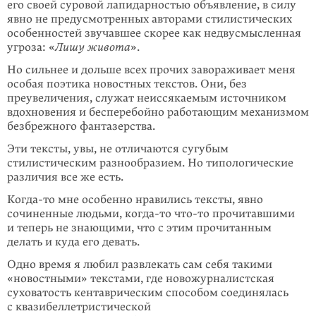
его своей суровой лапидарностью объявление, в силу
явно не предусмотренных авторами стилистических
особенностей звучавшее скорее как недвусмысленная
угроза: «
Лишу живота
».
Но сильнее и дольше всех прочих завораживает меня
особая поэтика новостных текстов. Они, без
преувеличения, служат неиссякаемым источником
вдохно­вения и бесперебойно работающим механизмом
безбрежного фантазерства.
Эти тексты, увы, не отличаются сугубым
стилистическим разнообразием. Но типологические
различия все же есть.
Когда-то мне особенно нравились тексты, явно
сочиненные людьми,
когда-то
что-то
прочитавшими
и теперь не знающими, что с этим прочитанным
делать и куда его девать.
Одно время я любил развлекать сам себя такими
«новостными» текстами, где новожурналистская
суховатость кентаврическим способом соединялась
с квазибеллетристической