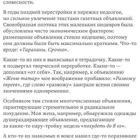
словесности.
В годы поздней перестройки я пережил недолгое,
но сильное увлечение текстами газетных объявлений.
Своеобразная поэтика этих маленьких шедевров была
обусловлена чисто экономическим фактором:
размещение объявления стоило недешево, поэтому
они должны были быть максимально краткими.
Что-то
вроде: «
Тараканы. Срочно
».
Какие-то из них я выписывал в тетрадочку.
Какие-то
я подвергал творческой переработке.
Какие-то
—
дополнял «от себя». Так, например, к объявлению
«
Женю татар
» мое воображение прибавило: «
Развожу
евреев
», где слово «развожу» заиграло всеми своими
значениями одновременно.
Особняком там стояли многочисленные объявления,
гарантирующие стремительное и радикальное
похудение. Моя жена, например, обнаружила однажды
душераздирающее объявление, предлагающее
за
какие-то
пару-тройку недель «
похудеть до 8 кг
».
А
кто-то
из знакомых и вовсе нашел
где-то
поразившее