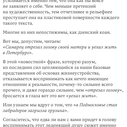
усиливается именно тем, что она как бы вовсе
не заявляет о себе. Чем меньше претензий
на художественность, тем отчетливее и рельефнее
проступает она на пластиковой поверхности каждого
такого текста.
Многие из них непостижимы, как дзенский коан.
Вот мы, допустим, читаем:
«
Самарец отрезал голову своей матери и уехал жить
в Петербург
».
В этой «новостной» фразе, которую разум,
из последних сил цепляющийся за наши базовые
представления об основах жизнеустройства,
отказывается воспринимать как нечто имеющее
отношение к реальности,
почему-то
сильнее всего
прочего, и даже гораздо сильнее, чем «
отрезал голову
»,
бросается в глаза вот это вот «
уехал жить
».
Или узнаем мы вдруг о том, что «
в Подмосковье стая
лабрадоров загрызла грузина
».
Согласитесь, что едва ли нам с вами придет в голову
воспринимать этот леденящий душу сюжет именно