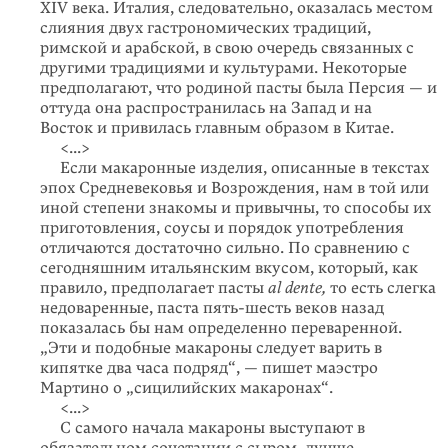
XIV века. Италия, следовательно, оказалась местом
слияния двух гастрономических традиций,
римской и арабской, в свою очередь связанных с
другими традициями и культурами. Некоторые
предполагают, что родиной пасты была Персия — и
оттуда она распространилась на Запад и на
Восток и привилась главным образом в Китае.
<...>
Если макаронные изделия, описанные в текстах
эпох Средневековья и Возрождения, нам в той или
иной степени знакомы и привычны, то способы их
приготовления, соусы и порядок употребления
отличаются достаточно сильно. По сравнению с
сегодняшним итальянским вкусом, который, как
правило, предполагает пасты
al dente,
то есть слегка
недоваренные, паста пять-шесть веков назад
показалась бы нам определенно переваренной.
„Эти и подобные макароны следует варить в
кипятке два часа подряд“, — пишет маэстро
Мартино о „сицилийских макаронах“.
<...>
С самого начала макароны выступают в