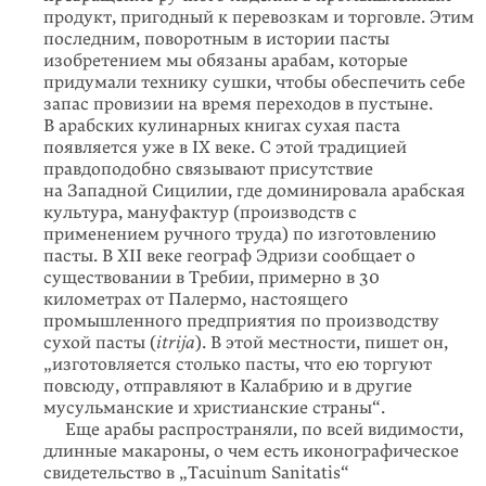
продукт, пригодный к перевозкам и торговле. Этим
последним, поворотным в истории пасты
изобретением мы обязаны арабам, которые
придумали технику сушки, чтобы обеспечить себе
запас провизии на время переходов в пустыне.
В арабских кулинарных книгах сухая паста
появляется уже в IX веке. С этой традицией
правдоподобно связывают присутствие
на Западной Сицилии, где доминировала арабская
культура, мануфактур (производств с
применением ручного труда) по изготовлению
пасты. В XII веке географ Эдризи сообщает о
существовании в Требии, примерно в 30
километрах от Палермо, настоящего
промышленного предприятия по производству
сухой пасты (
itrija
). В этой местности, пишет он,
„изготовляется столько пасты, что ею торгуют
повсюду, отправляют в Калабрию и в другие
мусульманские и христианские страны“.
Еще арабы распространяли, по всей видимости,
длинные макароны, о чем есть иконографическое
свидетельство в „Tacuinum Sanitatis“