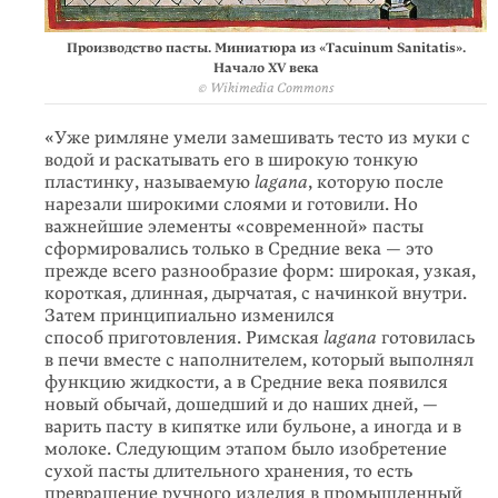
Производство пасты. Миниатюра из «Tacuinum Sanitatis».
Начало XV века
© Wikimedia Commons
«Уже римляне умели замешивать тесто из муки с
водой и раскатывать его в широкую тонкую
пластинку, называемую
lagana
, которую после
нарезали широкими слоями и готовили. Но
важнейшие элементы «современной» пасты
сформировались только в Средние века — это
прежде всего разнообразие форм: широкая, узкая,
короткая, длинная, дырчатая, с начинкой внутри.
Затем принципиально изменился
способ приготовления. Римская
lagana
готовилась
в печи вместе с наполнителем, который выполнял
функцию жидкости, а в Средние века появился
новый обычай, дошедший и до наших дней, —
варить пасту в кипятке или бульоне, а иногда и в
молоке. Следующим этапом было изобретение
сухой пасты длительного хранения, то есть
превращение ручного изделия в промышленный