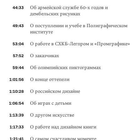
Об армейской службе 60-х годов и
44:33
дембельских рисунках
О поступлении и учебе в Полиграфическом
49:43
институте
О работе в СХКБ-Легпром и «Промграфике»
53:04
О заказчиках
57:52
Об олимпийских пиктограммах
59:44
О конце оттепели
1:01:56
О российском дизайне
1:10:28
Об играх с детьми
1:06:54
О другом искусстве
1:13:39
О работе над дизайном книги
1:17:33
О самом счастливом моменте
1:21:41