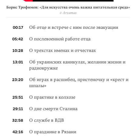
Борис Трофимов: «Для искусства очень важна питательная среда»
© Arzamas
Об отце и встрече с ним после эвакуации
00:17
О послевоенной работе отца
05:42
О трехстах именах и отчествах
10:28
Об украинских каникулах, желании жизни и
13:01
радиокружке
Об играх в расшибец, пристеночку и «крест и
23:20
шпалы»
О практике в колхозе
25:51
О дне смерти Сталина
29:11
О службе в ВДВ
32:58
О празднике в Рязани
42:16