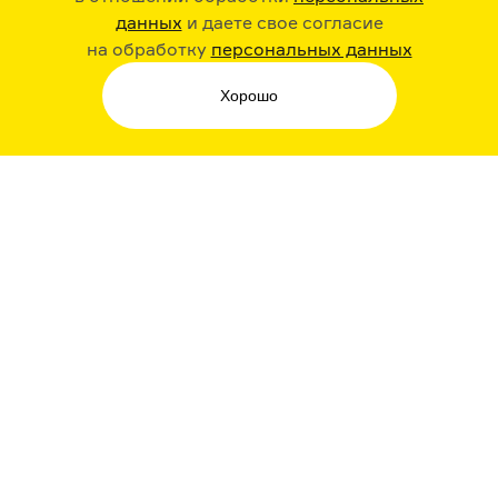
данных
и даете свое согласие
РАДИО ARZAMAS
ГУСЬГУСЬ
на обработку
персональных данных
Хорошо
СТИКЕРЫ ARZAMAS
ПОДПИСКА НА НАШИ НОВОСТИ
Я даю свое согласие на обработку
персональных данных
, принимаю