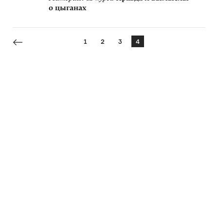
о цыганах
1
2
3
4