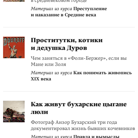
в средневековом городе
Материал из курса
Преступление
и наказание в Средние века
Проститутки, котики
и дедушка Дуров
Чем заняться в «Фоли-Бержер», если вы
Мане или Золя
Материал из курса
Как понимать живопись
XIX века
Как живут бухарские цыгане
люли
Фотограф Анзор Бухарский три года
документировал жизнь бывших кочевников
Материал из курса
Правда и вымыслы