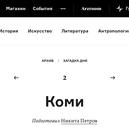
Магазин
События
й музей
Новая Третьяковка
Онлайн-университет
История
Искусство
Литература
Антропологи
ой культуры
Русский язык от «гой еси» до «лол кек»
искусство XX века
Русская литература XX века
Детска
АРХИВ
ЗАГАДКА ДНЯ
2
Коми
Подготовил
Никита Петров