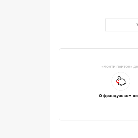
«МОНТИ ПАЙТОН» Д
О французском ки