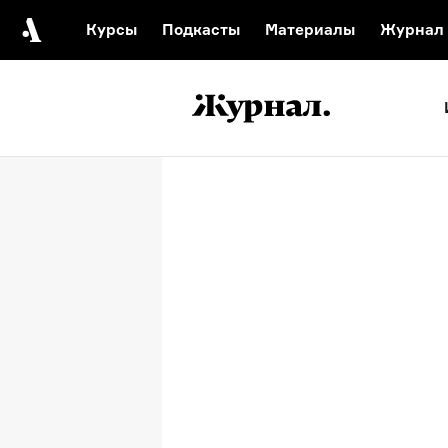
Курсы
Подкасты
Материалы
Журнал
Автор среди нас
Еврейски
Видеоистория русск
Русское 