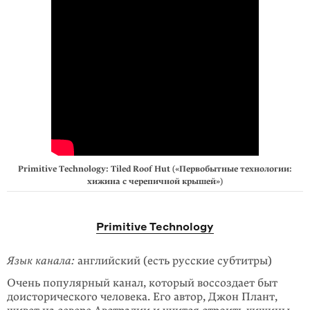
Primitive Technology: Tiled Roof Hut («Первобытные технологии:
хижина с черепичной крышей»)
Primitive Technology
Язык канала:
английский (есть русские субтитры)
Очень популярный канал, который воссозда­ет быт
доисторического чело­века. Его автор, Джон Плант,