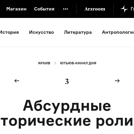
Магазин
События
й музей
Новая Третьяковка
Онлайн-университет
История
Искусство
Литература
Антропологи
ой культуры
Русский язык от «гой еси» до «лол кек»
искусство XX века
Русская литература XX века
Детска
АРХИВ
ЮТЬЮБ-КАНАЛ ДНЯ
3
Абсурдные
торические рол