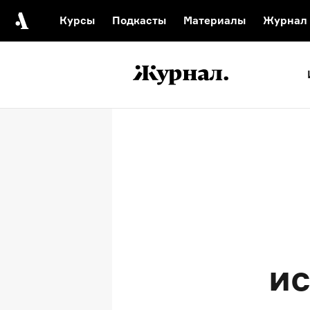
Курсы
Подкасты
Материалы
Журнал
Автор среди нас
Еврейски
Видеоистория русск
Русское 
ис