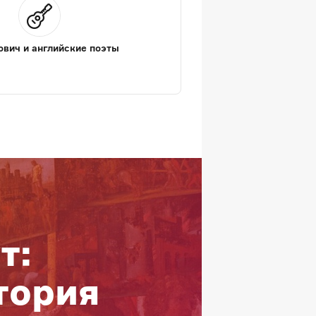
вич и английские поэты
т:
тория