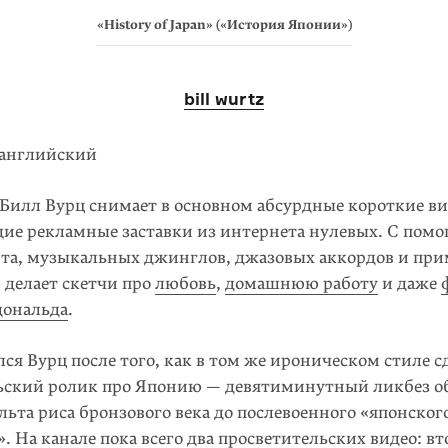
«History of Japan» («История Японии»)
bill wurtz
английский
Билл Вурц снимает в основном абсурдные короткие ви
е рекламные заставки из интернета нулевых. С пом
арта, музыкальных джинглов, джазовых аккордов и пр
 делает скетчи про
любовь
,
домашнюю работу
и даже
дональда
.
ся Вурц после того, как в том же ироническом стиле с
ьский ролик про Япо­нию — девятиминутный ликбез о
льта риса бронзового века до послевоенного «японског
». На канале пока всего два просветительских видео: вт