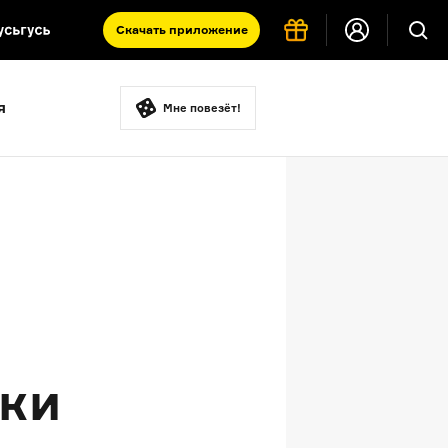
Скачать
приложение
Запад и Восток: история культур
я
Что такое античность
Мне повезёт!
я комната
ики