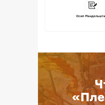
Осип Мандельшт
Ч
«Пле