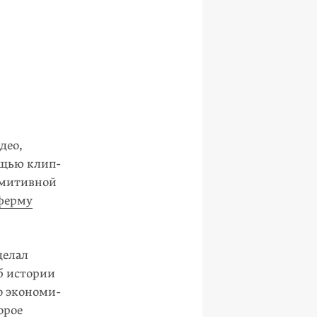
део,
ощью клип-
имитивной
ферму
делал
б истории
о экономи­
орое