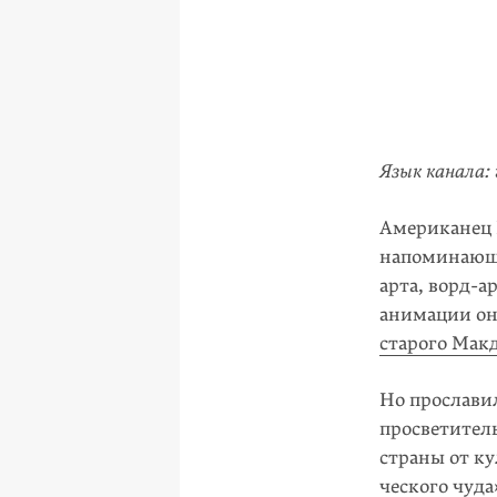
Язык канала:
Американец 
напоминающи
арта, ворд-
анимации он
старого Мак
Но прославил
просветител
страны от ку
ческого чуда