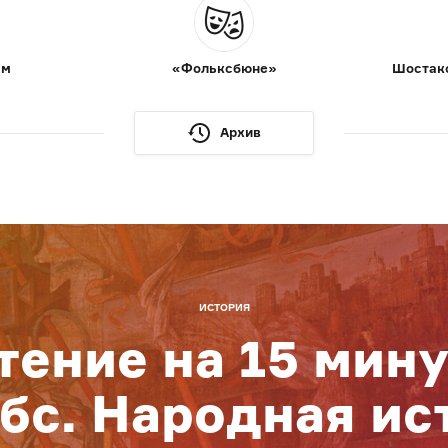
ам
«Фольксбюне»
Шостако
Архив
ИСТОРИЯ
тение на 15 мину
бс. Народная ис