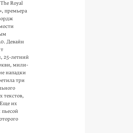
The Royal
е», премьера
Джордж
­мости
ным
30. Девайн
нт
й,
25-летний
ркви, мили­
ие нападки
ретила три
ь­ного
х текстов,
 Еще их
 пьесой
оторого