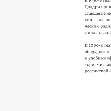
В 1990-е теа
Долдри приве
ставшего клю
хилла, давше
ческим ради
с ирландско
В 2000-х теа
оборудо­ванн
и удобные о
ториями: так
российской 