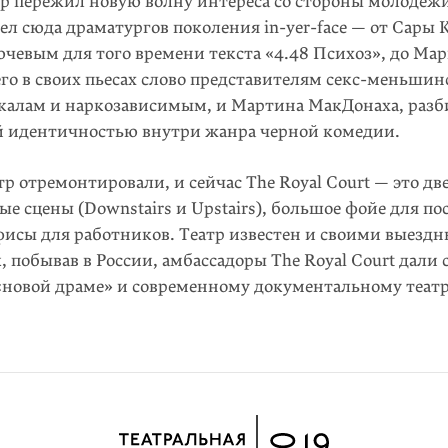
тр пережил новую волну интереса со стороны молодеж
л сюда драматургов поколения in-yer-face — от Сары К
чевым для того времени текста «4.48 Психоз», до Мар
го в своих пьесах слово представителям секс-меньшин
калам и наркозависимым, и Мартина МакДонаха, раз
й идентичностью внутри жанра черной комедии.
тр отремонтировали, и сейчас The Royal Court — это дв
ые сцены (Downstairs и Upstairs), большое фойе для по
фисы для работников. Театр известен и своими выезд
, побывав в России, амбассадоры The Royal Court дали 
«новой драме» и современному документальному театр