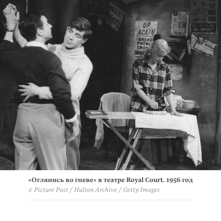
«Оглянись во гневе» в театре Royal Court. 1956 год
© Picture Post / Hulton Archive / Getty Images