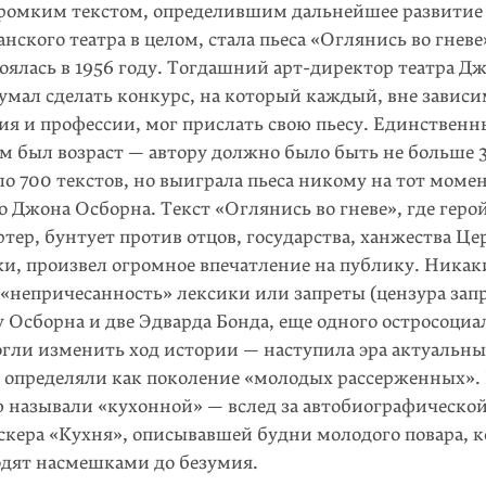
ромким текстом, определившим дальнейшее развитие 
ан­ского театра в целом, стала пьеса «Оглянись во гнев
оялась в 1956 году. Тогдашний арт-директор театра 
мал сделать конкурс, на который каждый, вне зависи
ния и профессии, мог прислать свою пьесу. Единствен
м был возраст — автору должно было быть не больше 
о 700 текстов, но выиграла пьеса никому на тот моме
о Джона Осборна. Текст «Оглянись во гневе», где геро
ер, бунтует против отцов, государства, ханжества Це
и, произвел огромное впечат­ление на публику. Никак
 «непричесанность» лексики или запреты (цензура зап
 Осборна и две Эдварда Бонда, еще одного остросоциал
огли изменить ход истории — наступила эра актуальны
в определяли как поколение «молодых рассержен­ных».
 называли «кухон­ной» — вслед за автобиографической
скера «Кухня», описывавшей будни молодого повара, к
одят насмешками до безумия.