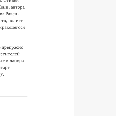
и: Стивен
ейн, автора
ка Равен­
ств, полити­
бирающегося
е прекрасно
сетителей
ными лабора­
старт
у.