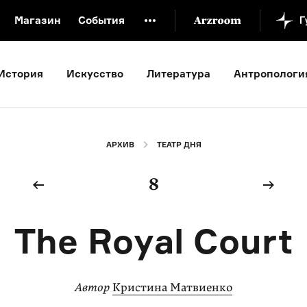
Магазин
События
й музей
Новая Третьяковка
Онлайн-университет
История
Искусство
Литература
Антропологи
ой культуры
Русский язык от «гой еси» до «лол кек»
искусство XX века
Русская литература XX века
Детска
АРХИВ
ТЕАТР ДНЯ
8
The Royal Court
Автор
Кристина Матвиенко