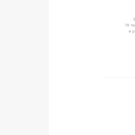
78 т
и р