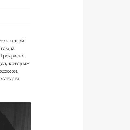
стом новой
отсюда
 Прекрасно
дел, которым
Доджсон,
аматурга