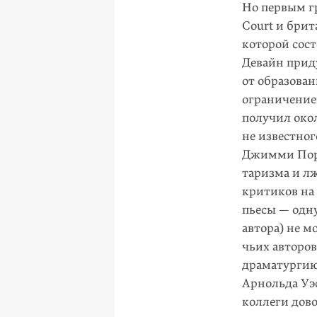
Но первым г
Court и брит
которой сост
Девайн приду
от образова
ограничение
получил окол
не известног
Джимми Порт
таризма и лж
критиков на
пьесы — одну
автора) не м
чьих авторо
драматургию
Арнольда Уэ
коллеги дов