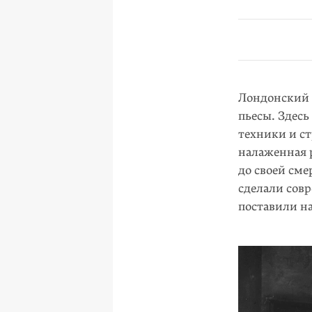
Лондонский т
пьесы. Здес
техники и ст
налаженная 
до своей сме
сделали совр
поставили на