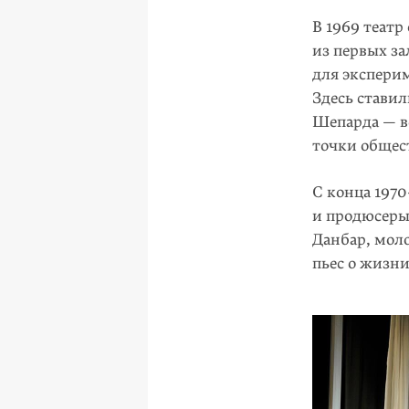
В 1969 театр
из первых за
для экспери
Здесь стави
Шепар­да — 
точки общест
С конца 197
и продюсеры
Данбар, мол
пьес о жизни