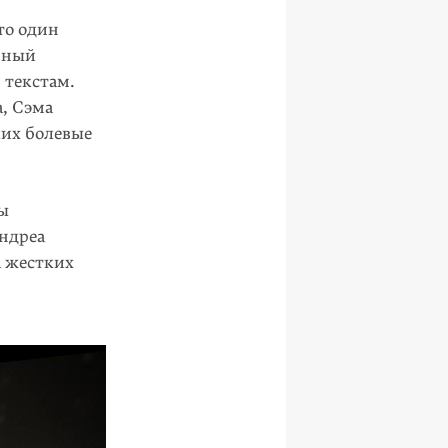
это один
енный
 текстам.
, Сэма
ших болевые
ры
ндреа
а жестких