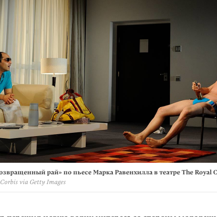
звращенный рай­­» по пьесе Марка Равенхилла в театре The Royal C
 Corbis via Getty Images