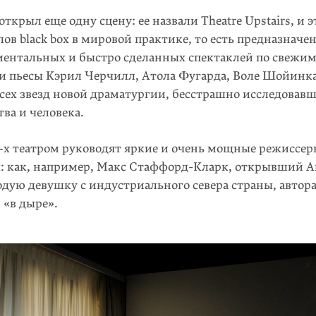
 открыл еще одну сцену: ее назвали Theatre Upstairs, и 
лов black box в мировой практике, то есть предназнач
ментальных и быстро сделанных спектаклей по свежим
ли пьесы Кэрил Черчилл, Атола Фугарда, Воле Шойинка
всех звезд новой драматургии, бесстрашно исследовав
ва и человека.
0-х театром руководят яркие и очень мощные режиссе
: как, например, Макс Стаффорд-Кларк, открывший А
одую девушку с индустриального севера страны, автор
 «в дыре».