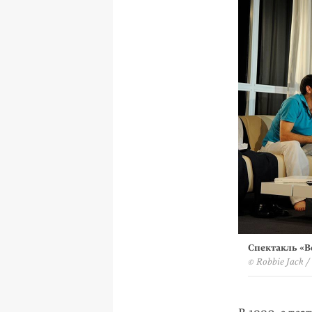
Спектакль «Во
© Robbie Jack /