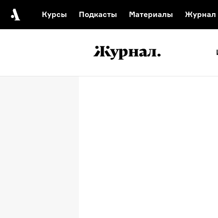
Курсы
Подкасты
Материалы
Журнал
Автор среди нас
Еврейски
Видеоистория русск
Русское 