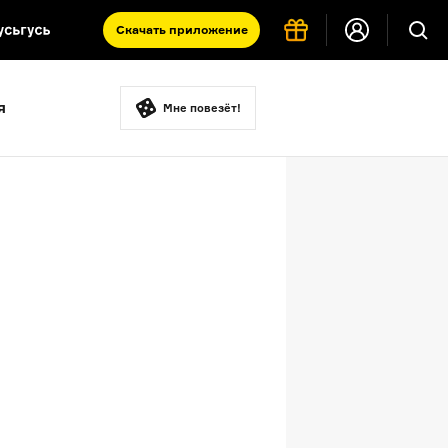
Скачать
приложение
Запад и Восток: история культур
я
Что такое античность
Мне повезёт!
я комната