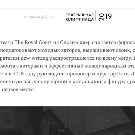
Партнер рубрики
еатр The Royal Court на Слоан-сквер считается форпо
ь поддерживают молодых авторов, выращивают своих, 
ратегии new writing распространяются по всему миру.
работа с авторами и эффективный между­народный от
рти в 2018 году руководила продюсер и куратор Элиз 
емен­ную пьесу популярной и актуаль­ной, а фи­гу­ру др
 первое место.