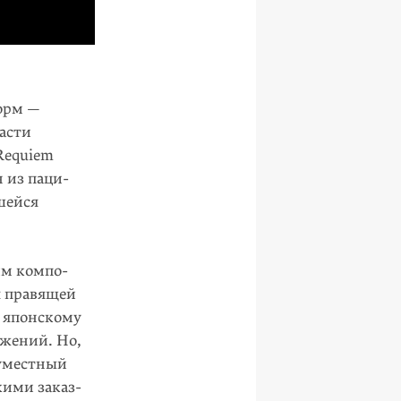
орм —
асти
«Requiem
н из паци­
шейся
им компо­
я правящей
л японскому
ажений. Но,
еуместный
кими заказ­