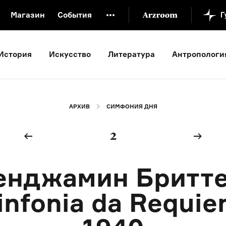
Магазин
События
й музей
Новая Третьяковка
Онлайн-университет
История
Искусство
Литература
Антропологи
ой культуры
Русский язык от «гой еси» до «лол кек»
искусство XX века
Русская литература XX века
Детска
АРХИВ
СИМФОНИЯ ДНЯ
2
енджамин Бритте
infonia da Requie