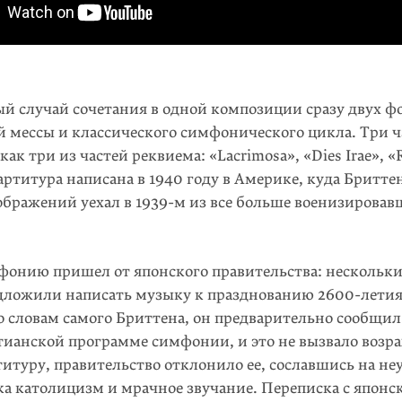
й случай сочетания в одной композиции сразу двух ф
й мессы и классического симфонического цикла. Три ч
как три из частей реквиема: «Lacrimosa», «Dies Irae», 
артитура написана в 1940 году в Америке, куда Бритте
ображений уехал
в 1939-м
из все больше военизировав
мфонию пришел от японского правительства: нескольк
дложили написать музыку к празднованию 2600-лети
о словам самого Бриттена, он предварительно сообщи
стианской программе симфонии, и это не вызвало возр
титуру, правительство отклонило ее, сославшись на н
ка католицизм и мрачное звучание. Переписка с японс