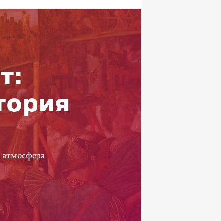
т:
тория
а атмосфера