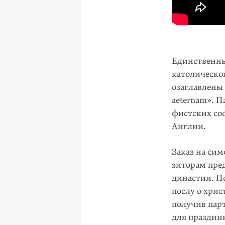
Единственны
католическо
озаглавлены 
aeternam». П
фистских со
Англии.
Заказ на си
зиторам пре
династии. П
послу о хри
получив пар
для праздни