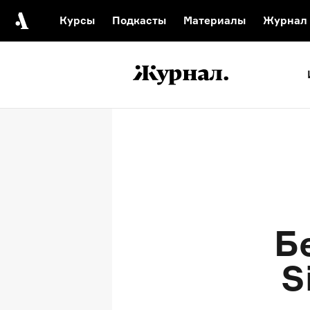
Курсы
Подкасты
Материалы
Журнал
Автор среди нас
Еврейски
Видеоистория русск
Русское 
Б
S