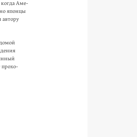
 когда Аме­
ьно японцы
и автору
 домой
ждения
оянный
 прохо­