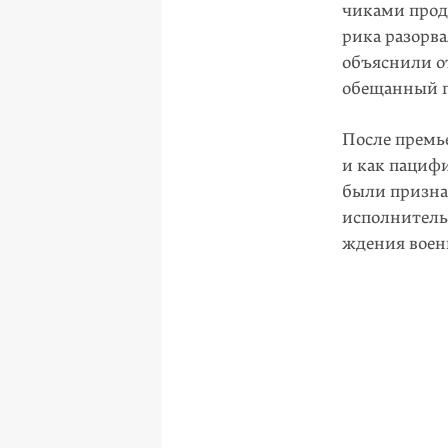
чиками продо
рика разорв
объяснили от
обещанный г
После премь
и как пациф
были призна
исполнитель
ждения воен