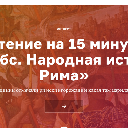
ИСТОРИЯ
тение на 15 мину
бс. Народная ис
Рима»
дники отмечали римские горожане и какая там царил