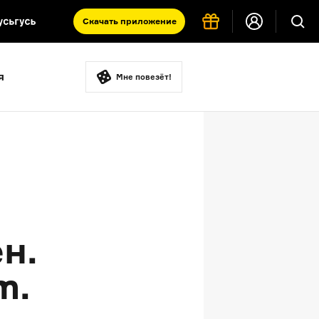
Скачать
приложение
Запад и Восток: история культур
я
Что такое античность
Мне повезёт!
я комната
н.
m.