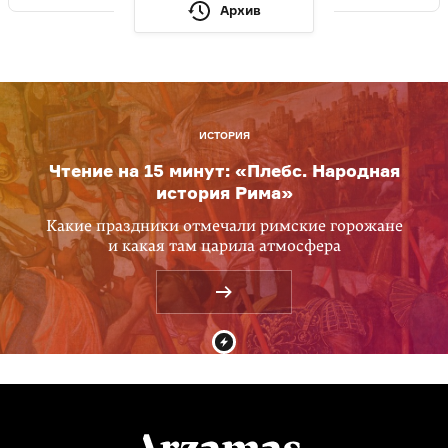
Архив
ИСТОРИЯ
Чтение на 15 минут: «Плебс. Народная
история Рима»
Какие праздники отмечали римские горожане
и какая там царила атмосфера