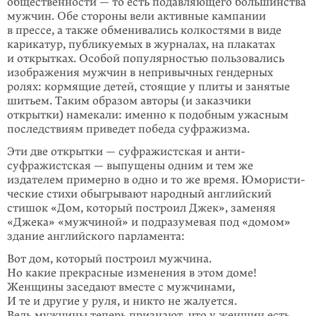
общественности — то есть подав­ляющего большинства
мужчин. Обе стороны вели активные кампании
в прессе, а также обмени­вались колкостями в виде
карикатур, публикуемых в журналах, на пла­катах
и открытках. Особой популяр­ностью пользовались
изображения мужчин в непри­вычных гендерных
ролях: кормящие детей, стоящие у плиты и занятые
шитьем. Таким образом авторы (и заказчики
открытки) намекали: именно к подобным ужасным
последствиям приведет победа суфражизма.
Эти две открытки — суфражистская и анти­
суфражистская — выпущены одним и тем же
издателем примерно в одно и то же время. Юморис­ти­
ческие стихи обыгрывают народ­ный английский
стишок «Дом, который построил Джек», заменяя
«Джека» «мужчи­ной» и подразумевая под «домом»
здание англий­ского парламента:
Вот дом, который построил мужчина.
Но какие прекрасные изменения в этом доме!
Женщины заседают вместе с мужчинами,
И те и другие у руля, и никто не жалуется.
Ведь мужчины теперь признают, что у женщин есть