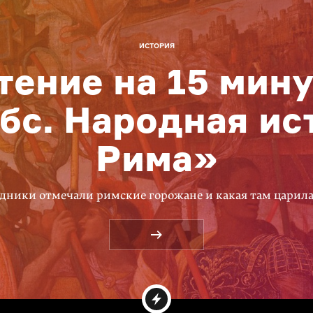
ИСТОРИЯ
тение на 15 мину
бс. Народная ис
Рима»
дники отмечали римские горожане и какая там царил