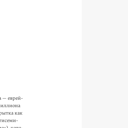
 — еврей­
миллиона
рытка как
нтисеми­
е»), кото­