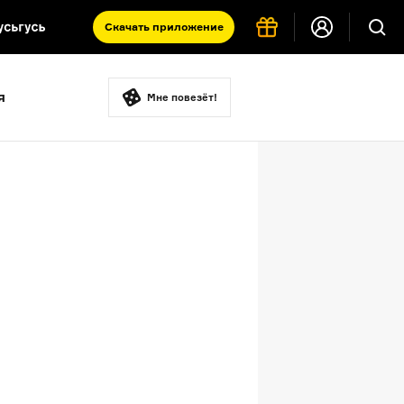
Скачать
приложение
Запад и Восток: история культур
я
Что такое античность
Мне повезёт!
я комната