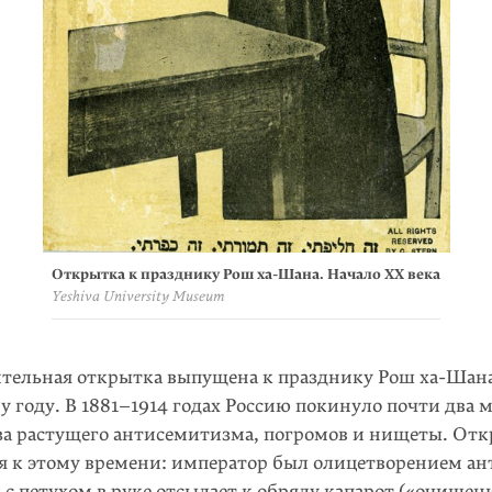
Открытка к празднику Рош
ха-Шана
. Начало XX века
Yeshiva University Museum
ительная открытка выпущена к празднику Рош ха-Шана
у году. В
1881–1914
годах Россию покинуло почти два 
за
растущего антисеми­тизма, погромов и нищеты. Отк
я к этому времени: импе­ратор был олицетворением а
 с петухом в руке отсылает к обряду капарот («очище­ни