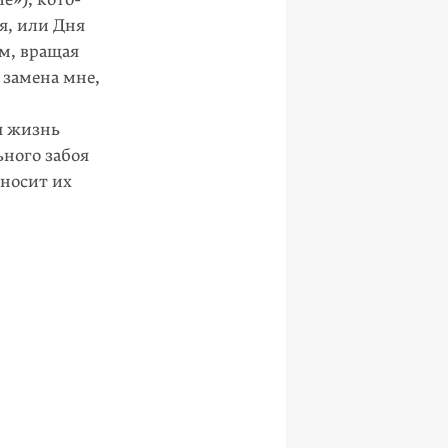
я, или Дня
ем, вращая
 замена мне,
я жизнь
ьного забоя
еносит их