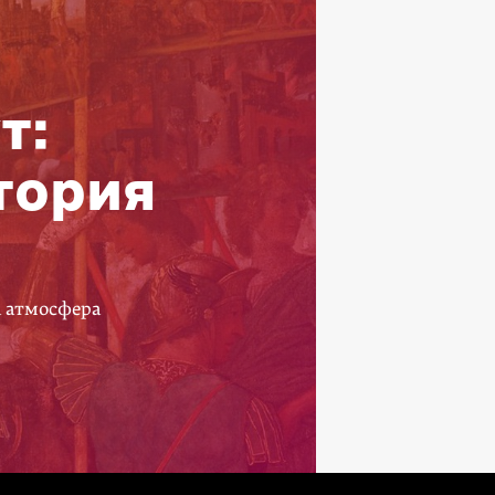
т:
тория
а атмосфера