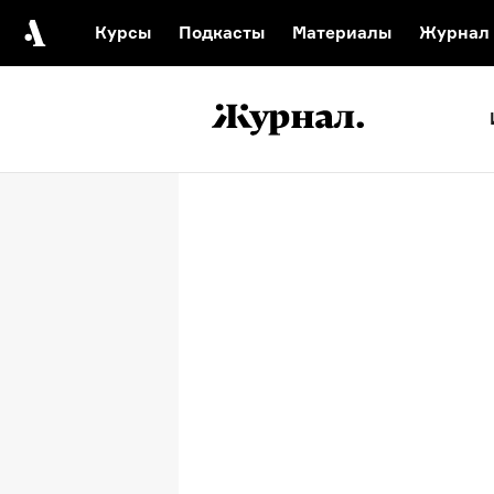
Курсы
Подкасты
Материалы
Журнал
Автор среди нас
Еврейски
Видеоистория русск
Русское 