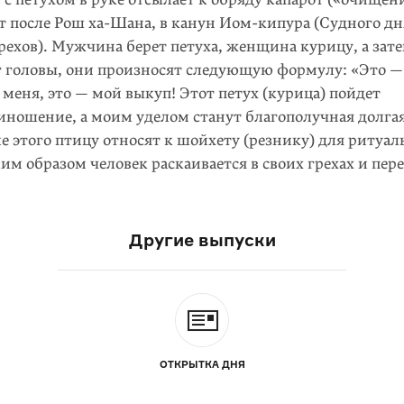
т после Рош
ха-Шана,
в канун Иом-кипура (Судного дн
рехов). Мужчина берет петуха, женщина курицу, а зат
г головы, они произносят следующую формулу: «Это —
 меня, это — мой выкуп! Этот петух (курица) пойдет
ино­шение, а моим уделом станут благополучная долга
е этого птицу относят к шойхету (резнику) для ритуал
им образом человек раскаивается в своих грехах и пер
Другие выпуски
ОТКРЫТКА ДНЯ