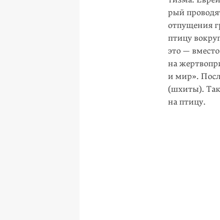
рый проводя
отпуще­ния г
птицу вокру
это — вместо
на жертвопр
и мир». Посл
(шхиты). Так
на птицу.