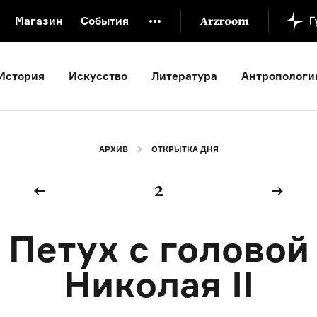
Магазин
События
й музей
Новая Третьяковка
Онлайн-университет
История
Искусство
Литература
Антропологи
ой культуры
Русский язык от «гой еси» до «лол кек»
искусство XX века
Русская литература XX века
Детска
АРХИВ
ОТКРЫТКА ДНЯ
2
Петух с головой
Николая II