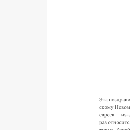
Эта поздрав
скому Новом
евреев —
из-
раз относитс
тизма. Еврей