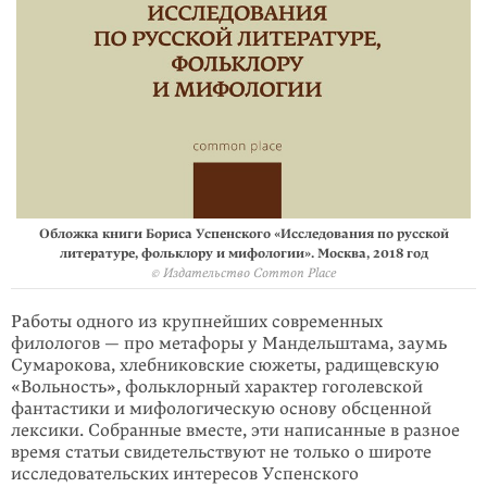
Обложка книги Бориса Успенского «Исследования по русской
литературе, фольклору и мифологии». Москва, 2018 год
© Издательство Common Place
Работы одного из крупнейших современных
филологов — про мета­форы у Мандель­штама, заумь
Сумаро­кова, хлебниковские сюжеты, радищев­скую
«Вольность», фоль­клор­ный характер гоголевской
фантастики и мифологи­ческую основу обсценной
лексики. Собранные вместе, эти написанные в разное
время статьи свидетель­ствуют не только о широте
исследова­тельских интере­сов Успенского