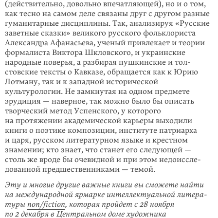
(действительно, довольно впечатляю­щей), но и о том,
как тесно на самом деле связаны друг с другом разные
гуманитарные дисциплины. Так, анализируя «Русские
заветные сказки» великого русского фолькло­риста
Александра Афанасьева, ученый привлекает и теории
формалиста Виктора Шкловского, и украин­ские
народные поверья, а разбирая пушкинские и тол­
стовские тексты о Кавказе, обращается как к Юрию
Лотману, так и к западной истори­ческой
культурологии. Не замкнутая на одном предмете
эруди­ция — наверное, так можно было бы описать
твор­ческий метод Успенского, у кото­рого
на протяжении академической карьеры выходили
книги о поэтике композиции, институте патриарха
и царя, русском литературном языке и крестном
знамении; кто знает, что станет его следую­щей —
столь же вроде бы очевидной и при этом недоиссле­
дованной предшест­венни­ками — темой.
Эту и многие другие важные книги вы сможете найти
на международной ярмарке интеллектуальной литера­
туры
non/fiction
, которая пройдет с 28 ноября
по 2 декабря в Центральном доме художника