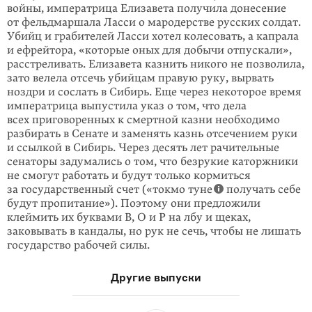
войны, императрица Елизавета получила донесение
от фельдмаршала Ласси о мародерстве русских солдат.
Убийц и грабителей Ласси хотел колесовать, а капрала
и ефрейтора, «которые оных для добычи отпускали»,
расстреливать. Елизавета казнить никого не позволила,
зато велела отсечь убийцам правую руку, вырвать
ноздри и сослать в Сибирь. Еще через некоторое время
императрица выпустила указ о том, что дела
всех приговоренных к смертной казни необходимо
разбирать в Сенате и заменять казнь отсечением руки
и ссылкой в Сибирь. Через десять лет рачительные
сенаторы задумались о том, что безрукие каторжники
не смогут работать и будут только кормиться
за государственный счет («токмо туне
получать себе
будут пропитание»). Поэтому они предложили
клеймить их буквами В, О и Р на лбу и щеках,
заковывать в кандалы, но рук не сечь, чтобы не лишать
государство рабочей силы.
Другие выпуски