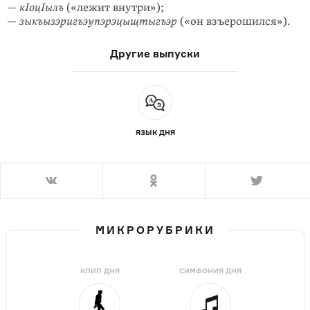
—
кIоцIылъ
(«лежит внутри»);
—
зыкъызэригъэупэрэцыщтыгъэр
(«он взъерошился»).
Другие выпуски
ЯЗЫК ДНЯ
МИКРОРУБРИКИ
КЛИП ДНЯ
СИМФОНИЯ ДНЯ