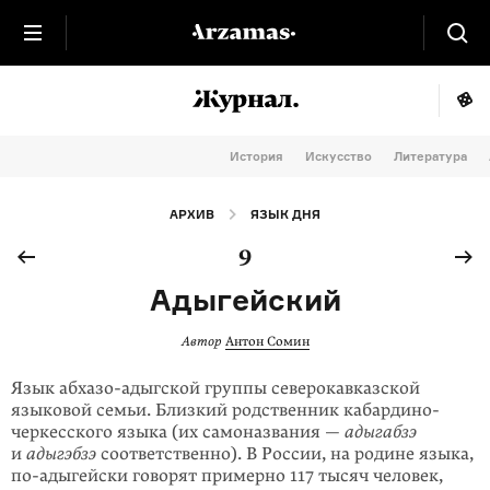
История
Искусство
Литература
АРХИВ
ЯЗЫК ДНЯ
9
Адыгейский
Автор
Антон Сомин
Язык абхазо-адыгской группы северокавказской
языковой семьи. Близкий род­ственник кабардино-
черкесского языка (их самоназвания —
адыгабзэ
и
адыгэбзэ
соответственно). В России, на родине языка,
по-адыгейски
говорят примерно 117 тысяч человек,