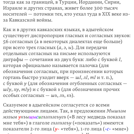
тогда как за границей, в Турции, Иордании, Сирии,
Израиле и других странах, живет более 300 тысяч
носителей — потом­ки тех, кто уехал туда в XIX веке из-
за Кавказской войны.
Как и в других кавказских языках, в адыгейском
существует диспропорция гласных и согласных звуков:
56 согласных (а в некоторых диалектах еще больше)
при всего трех гласных (
а
,
э
,
ы
). Для передачи
отдельных согласных на письме используются
диграфы — сочетания из двух букв: либо с буквой
I
,
которая официально называется палочка (для
обозначения согласных, при произнесении которых
гортань быстро уходит вверх —
шI
,
лI
,
тI
и т. п.),
с буквой
у
(для обозначения огубленных согласных —
шIу
,
ху
,
тIу
) и с буквой
ъ
(для обозначения прочих
особых согласных —
шъ
,
лъ
,
къ
).
Сказуемое в адыгейском согласуется со всеми
действующими лицами. Так, в предложении
Мышъэм
мэзым
у
къы
щы
с
и
гъэлъэгъугъ
(«В лесу медведь показал
мне тебя») в глаголе
гъэлъэгъу
(«показать») имеются
показатели
2-го
лица (
у-
«тебя»),
1-го
лица (
-с-
«мне»)