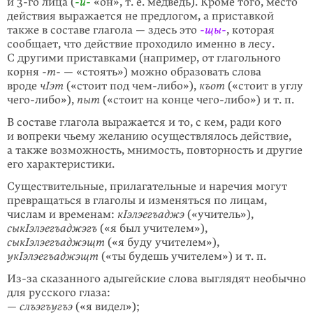
и
3-го
лица (
-и-
«он», т. е. медведь). Кроме того, место
действия выражается не предлогом, а приставкой
также в составе глагола — здесь это
-щы-
, которая
сообщает, что действие проходило именно в лесу.
С другими приставками (например, от глагольного
корня
-т-
— «стоять») можно образовать слова
вроде
чIэт
(«стоит под чем-либо»),
къот
(«стоит в углу
чего-либо»),
пыт
(«стоит на конце чего-либо») и т. п.
В составе глагола выражается и то, с кем, ради кого
и вопреки чьему желанию осуществлялось действие,
а также возможность, мнимость, повторность и другие
его характеристики.
Существительные, прилагательные и наречия могут
превращаться в глаголы и изменяться по лицам,
числам и временам:
кIэлэегъаджэ
(«учитель»),
сыкIэлэегъаджэгъ
(«я был учителем»),
сыкIэлэегъаджэщт
(«я буду учителем»),
укIэлэегъаджэщт
(«ты будешь учителем») и т. п.
Из-за сказанного адыгейские слова выглядят необычно
для русского глаза:
—
слъэгъугъэ
(«я видел»);