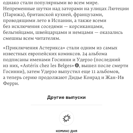
однако стали популяр­ными во всем мире.
Непременные шутки над заторами на улицах Лютеции
(Парижа), британской кухней, фран­цу­зами,
проводящими лето в Испании, а также всеми
без исклю­чения сосе­дями — корсиканцами,
бельгийцами, швейцарцами и немцами — оказались
смешны всем читателям.
«Приключения Астерикса» стали одним из самых
известных европейских комиксов. 24 альбома
подписаны именами Госинни и Удерзо (последний
из них, «Astérix chez les Belges»
, вышел после смерти
Госинни), затем Удерзо выпустил еще 11 альбомов,
а теперь серию продолжают Дидье Конрад и
Жан-Ив
Ферри.
Другие выпуски
КОМИКС ДНЯ