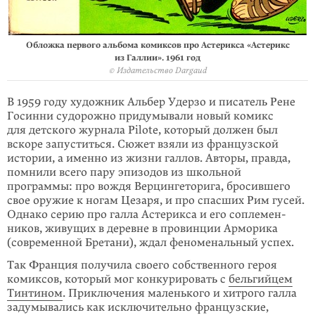
Обложка первого альбома комиксов про Астерикса «Астерикс
из Галлии». 1961 год
© Издательство Dargaud
В 1959 году художник Альбер Удерзо и писатель Рене
Госинни судорожно придумывали новый комикс
для детского журнала Pilote, который должен был
вскоре запуститься. Сюжет взяли из французской
истории, а именно из жизни галлов. Авторы, правда,
помнили всего пару эпизодов из школьной
программы: про вождя Верцингеторига, бросившего
свое оружие к ногам Цезаря, и про спасших Рим гусей.
Однако серию про галла Астерикса и его соплемен­
ников, живущих в деревне в провинции Арморика
(современной Бретани), ждал феноменальный успех.
Так Франция получила своего собственного героя
комиксов, который мог конкурировать с
бельгийцем
Тинтином
. Приключения маленького и хитрого галла
задумыва­лись как исклю­чительно французские,