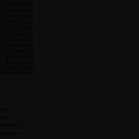
Пьер
ком
пытается
 написано