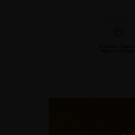
«МОНТИ ПАЙТОН» Д
О Ленине, Маркс
Мао и Че Геваре