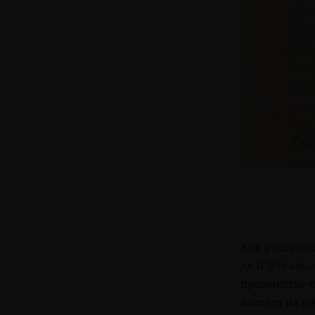
Как рассказ
де Л’Этуаль,
предместье
к
залезть на д