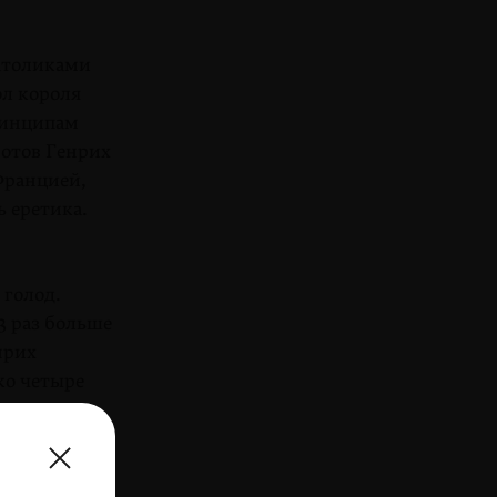
католиками
ол короля
принципам
нотов Генрих
Францией,
ь еретика.
 голод.
3 раз больше
нрих
ко четыре
ожан
Мария