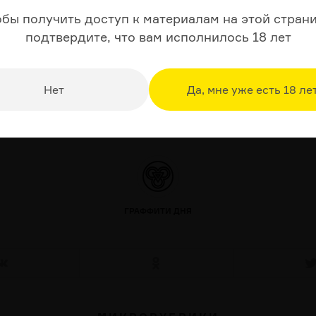
, сестра Генриха де Гиза, основателя Лиги, ревностна
обы получить доступ к материалам на этой страни
дохно­вительниц сопротивления Генриху Наваррскому.
подтвердите, что вам исполнилось 18 лет
елся в виду кардинал Энрико Каэтани, который был п
 чтобы поддержать борьбу с королем-еретиком.
Нет
Да, мне уже есть 18 ле
Другие выпуски
ГРАФФИТИ ДНЯ