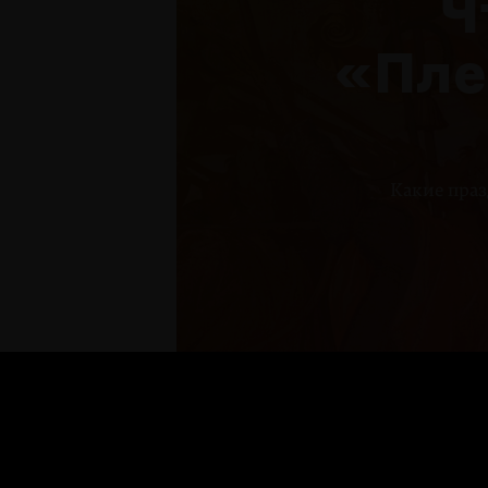
Ч
«Пле
Какие праз