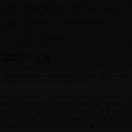
Описание рисунка в хронике Пьера де Л’Этуаля.
1580–1606
годы
Bibliothèque nationale de France / RES FOL-LA25-6
ывается в хронике, которую вел парижский чиновник 
 в августе 1590 года на одном из домов в Сен-Жерменс
то-то
нарисовал осла со здоровым фаллосом, который 
аму, обнажив­шую свои прелести. Над ее фигурой было