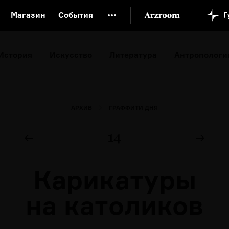
Магазин
События
й музей
Новая Третьяковка
Онлайн-университет
История
Искусство
Литература
Антропологи
ой культуры
Русский язык от «гой еси» до «лол кек»
искусство XX века
Русская литература XX века
Детска
АРХИВ
ГРАФФИТИ ДНЯ
14
Карикатуры
на католиков