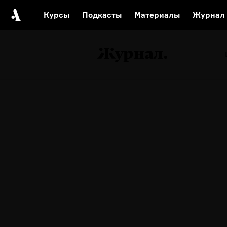
Курсы
Подкасты
Материалы
Журнал
Автор среди нас
Еврейски
Видеоистория русск
Русское 