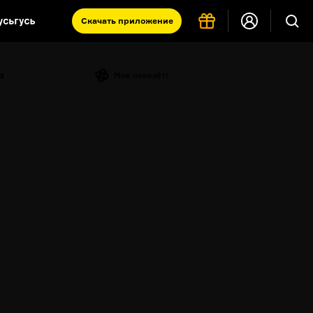
Скачать
приложение
Запад и Восток: история культур
я
Что такое античность
Мне повезёт!
я комната