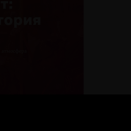
т:
тория
а атмосфера