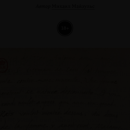
Автор
Михаил Майзульс
18+