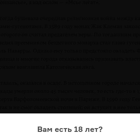
нпан­сье», а над ослом — «Мсье легат».
тогда бушевала очередная религиозная война между 
ами-гугенотами. В 1589 году монах Жак Клеман закол
 которого он считал предателем веры. По тогдашним 
ледия преемником бездетного монарха стал глава гуге
оль Наварры. Однако ему только предстояло овладеть 
олица и многие города отказывались признавать власт
рихом возглавила Католическая лига.
тадель, оказался в осаде. В истощенном городе начался
кады умерли около 45 тысяч человек, то есть
где-то
в 1
жертв Варфоломеевской ночи в Париже. В 1590 году Ге
ак и не смог овладеть столицей; он вступит в нее толь
— после того, как обратится в католицизм.
Вам есть 18 лет?
на стене обличала лидеров Лиги, которые обрекли гор
я. «Мадам де Монпансье» — это принцесса Екатерина-