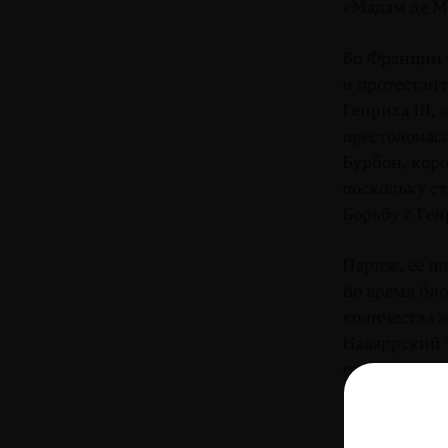
«Мадам де Мо
Во Франции 
и протестант
Генриха III,
престоло­нас
Бурбон, кор
поскольку ст
Борьбу с Ген
Париж, ее ци
Во время бло
количества 
Наваррский т
года спустя 
Карикатура 
на страдани