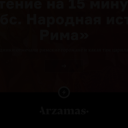
тение на 15 мину
бс. Народная ис
Рима»
дники отмечали римские горожане и какая там царил