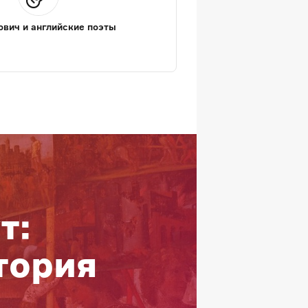
вич и английские поэты
т:
тория