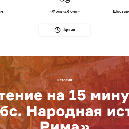
ам
«Фольксбюне»
Шостако
Архив
ИСТОРИЯ
тение на 15 мину
бс. Народная ис
Рима»