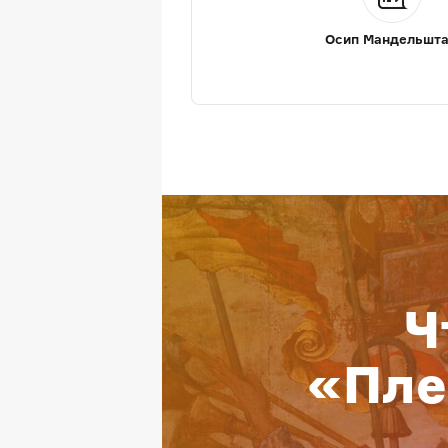
Осип Мандельшт
Ч
«Пле