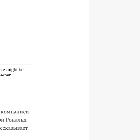
ь компанией
он Рональд
ассказывает