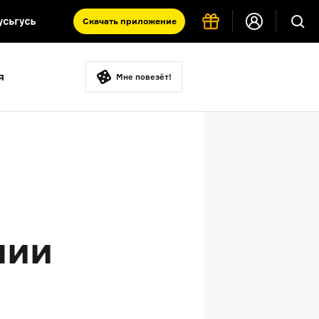
Скачать
приложение
Запад и Восток: история культур
я
Что такое античность
Мне повезёт!
я комната
нии