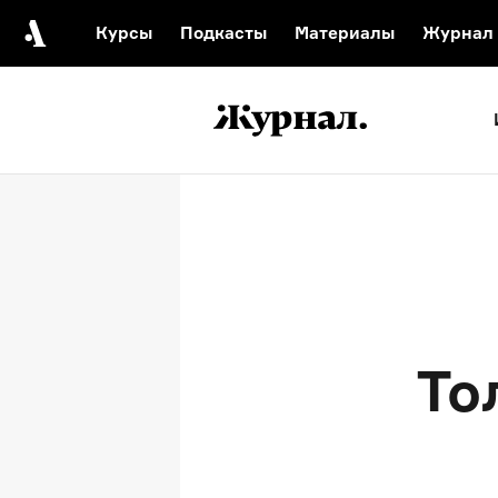
Курсы
Подкасты
Материалы
Журнал
Автор среди нас
Еврейски
Видеоистория русск
Русское 
То