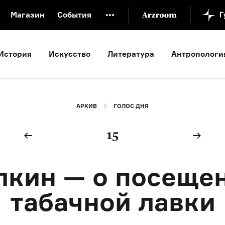
Магазин
События
й музей
Новая Третьяковка
Онлайн-университет
История
Искусство
Литература
Антропологи
ой культуры
Русский язык от «гой еси» до «лол кек»
искусство XX века
Русская литература XX века
Детска
АРХИВ
ГОЛОС ДНЯ
15
лкин — о посеще
табачной лавки