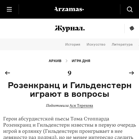
История
Искусство
Литература
АРХИВ
ИГРА ДНЯ
9
Розенкранц и Гильденстерн
играют в вопросы
Подготовила
Ася Терехова
Герои абсурдистской пьесы Тома Стоппарда
Розенкранц и Гильден­стерн из­вестны в первую очередь
игрой в орлянку (Гильден­стерн проигрывает в нее
девяносто раз подряд), но не менее интересно следить