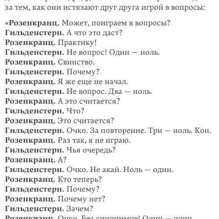
за тем, как они истязают друг друга игрой в вопросы:
«Розенкранц.
Может, поиграем в вопросы?
Гильденстерн.
А что это даст?
Розенкранц.
Практику!
Гильденстерн.
Не вопрос! Один — ноль.
Розенкранц.
Свинство.
Гильденстерн.
Почему?
Розенкранц.
Я же еще не начал.
Гильденстерн.
Не вопрос. Два — ноль.
Розенкранц.
А это считается?
Гильденстерн.
Что?
Розенкранц.
Это считается?
Гильденстерн.
Очко. За повторение. Три — ноль. Кон.
Розенкранц.
Раз так, я не играю.
Гильденстерн.
Чья очередь?
Розенкранц.
А?
Гильденстерн.
Очко. Не акай. Ноль — один.
Розенкранц.
Кто теперь?
Гильденстерн.
Почему?
Розенкранц.
Почему нет?
Гильденстерн.
Зачем?
Розенкранц.
Очко. Без синонимов! Один — один.