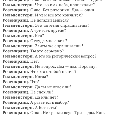
Гильденстерн.
Что, во имя неба, происходит?
Розенкранц.
Очко. Без риторики! Два — один.
Гильденстерн.
И чем все это кончится?
Розенкранц.
Не догадываешься?
Гильденстерн.
Это ты меня спрашиваешь?
Розенкранц.
А тут есть другие?
Гильденстерн.
Кто?
Розенкранц.
Откуда мне знать?
Гильденстерн.
Зачем же спрашиваешь?
Розенкранц.
Ты это серьезно?
Гильденстерн.
А это не риторический вопрос?
Розенкранц.
Нет.
Гильденстерн.
Не вопрос. Два — два. Поровну.
Розенкранц.
Что это с тобой нынче?
Гильденстерн.
Когда?
Розенкранц.
Что?
Гильденстерн.
Да ты не оглох ли?
Розенкранц.
Не сдох ли?
Гильденстерн.
Да или нет?
Розенкранц.
А разве есть выбор?
Гильденстерн.
А Бог есть?
Розенкранц.
Очко. Не трепли всуе. Три — два. Кон.