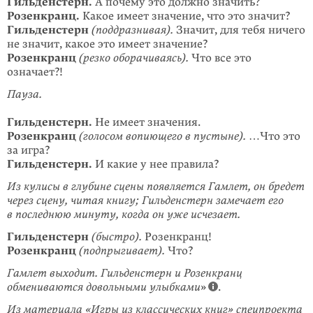
Гильденстерн.
А почему это должно значить?
Розенкранц.
Какое имеет значение, что это значит?
Гильденстерн
(поддразнивая).
Значит, для тебя ничего
не значит, какое это имеет значение?
Розенкранц
(резко оборачиваясь).
Что все это
означает?!
Пауза.
Гильденстерн.
Не имеет значения.
Розенкранц
(голосом вопиющего в пустыне).
…Что это
за игра?
Гильденстерн.
И какие у нее правила?
Из кулисы в глубине сцены появляется Гамлет, он бредет
через сцену, читая книгу; Гильденстерн замечает его
в последнюю минуту, когда он уже исчезает.
Гильденстерн
(быстро).
Розенкранц!
Розенкранц
(подпрыгивает).
Что?
Гамлет выходит. Гильденстерн и Розенкранц
обмениваются довольными улыбками
»
.
Из материала «
Игры из классических книг
» спецпроекта