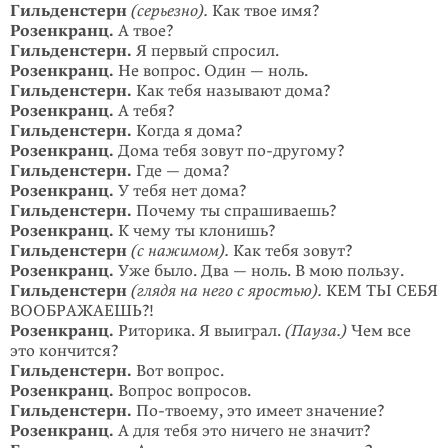
Гильденстерн
(серьезно).
Как твое имя?
Розенкранц.
А твое?
Гильденстерн.
Я первый спросил.
Розенкранц.
Не вопрос. Один — ноль.
Гильденстерн.
Как тебя называют дома?
Розенкранц.
А тебя?
Гильденстерн.
Когда я дома?
Розенкранц.
Дома тебя зовут
по-другому
?
Гильденстерн.
Где — дома?
Розенкранц.
У тебя нет дома?
Гильденстерн.
Почему ты спрашиваешь?
Розенкранц.
К чему ты клонишь?
Гильденстерн
(с нажимом).
Как тебя зовут?
Розенкранц.
Уже было. Два — ноль. В мою пользу.
Гильденстерн
(глядя на него с яростью).
КЕМ ТЫ СЕБЯ
ВООБРАЖАЕШЬ?!
Розенкранц.
Риторика. Я выиграл.
(Пауза.)
Чем все
это кончится?
Гильденстерн.
Вот вопрос.
Розенкранц.
Вопрос вопросов.
Гильденстерн.
По-твоему
, это имеет значение?
Розенкранц.
А для тебя это ничего не значит?