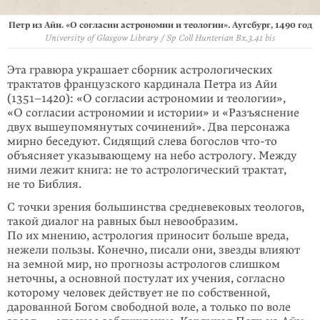
Петр из Айи. «О согласии астрономии и теологии». Аугсбург, 1490 год
University of Glasgow Library / Sp Coll Hunterian Bx.3.41 bis
Эта гравюра украшает сборник астрологических
трактатов французского кардинала Петра из Айи
(1351–1420): «О согласии астрономии и теологии»,
«О согласии астрономии и истории» и «Разъяснение
двух вышеупомянутых сочинений». Два персонажа
мирно беседуют. Сидящий слева богослов
что-то
объясняет указывающему на небо астрологу. Между
ними лежит книга: не то астрологический трактат,
не то Библия.
С точки зрения большинства средневековых теологов,
такой диалог на равных был невообразим.
По их мнению, астрология приносит больше вреда,
нежели пользы. Конечно, писали они, звезды влияют
на земной мир, но прогнозы астрологов слишком
неточны, а основной постулат их учения, согласно
кото­рому человек действует не по собственной,
дарованной Богом свободной воле, а только по воле