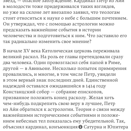
звезд, — опасное заблуждение. Кардинал Петр из Айи
в моло­дости тоже придерживался таких взглядов,
но уже на склоне лет внезапно заявил, что теологам
стоит относиться к науке о небе с большим почтением.
Он утверждал, что с помощью астрологии можно
предсказать важнейшие события в истории
человечества и подготовиться к ним. Что заставило его
так радикально изменить свое мнение?
В начале XV века Католическая церковь переживала
великий раскол. На роль ее главы претендовали сразу
два человека. Один провозгласил себя папой в Риме,
другой — в Авиньоне. Несколько попыток примирения
провалились, и многие, в том числе Петр, увидели
в этом верный знак последних дней. Единственной
надеждой оставался ожидавшийся в 1414 году
Констанцский собор — собрание епископов,
призванное положить конец расколу. Желая хоть
чем-нибудь
подкрепить свою веру в лучшее, Петр
из Айи обратился к астроло­гии. Теория о связи между
важнейшими историческими событиями и положе­
нием небесных тел показалась ему убедительной. Так,
объяснял кардинал, конъюнкция
Сатурна и Юпитера