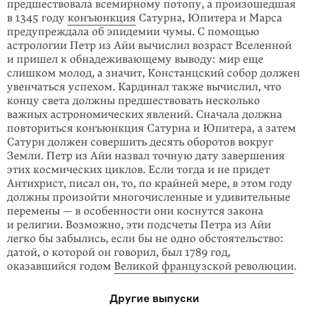
предшествовала всемирному потопу, а произо­шедшая
в 1345 году
конъюнкция
Сатурна, Юпитера и Марса
преду­преждала об эпидемии чумы. С помощью
астрологии Петр из Айи вычислил возраст Вселенной
и пришел к обнадеживающему выводу: мир еще
слишком молод, а значит, Констанцский собор должен
увенчаться успехом. Кардинал также вычислил, что
концу света должны предшествовать несколько
важных астрономических явлений. Сначала должна
повториться конъюнкция Сатурна и Юпитера, а затем
Сатурн должен совершить десять оборотов вокруг
Земли. Петр из Айи назвал точную дату завершения
этих космических циклов. Если тогда и не придет
Антихрист, писал он, то, по крайней мере, в этом году
должны произойти многочисленные и удивительные
перемены — в особен­ности они коснутся закона
и религии. Возможно, эти подсчеты Петра из Айи
легко бы забылись, если бы не одно обстоятельство:
датой, о которой он говорил, был 1789 год,
оказавшийся годом
Великой французской революции
.
Другие выпуски