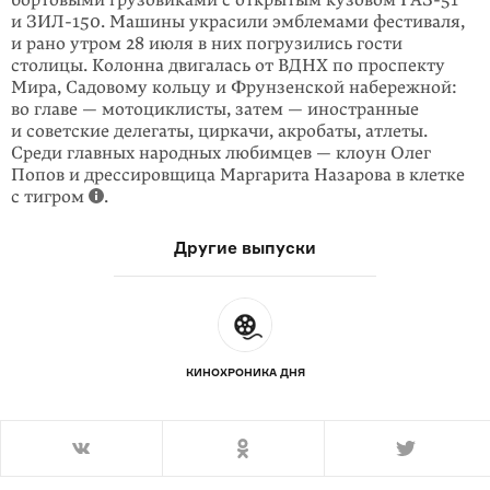
бортовыми грузовиками с открытым кузовом ГАЗ-51
и ЗИЛ-150. Машины украсили эмблемами фести­валя,
и рано утром 28 июля в них погрузились гости
столицы. Колонна двига­лась от ВДНХ по проспекту
Мира, Садовому кольцу и Фрунзен­ской набереж­ной:
во главе — мотоциклисты, затем — иностранные
и советские делегаты, циркачи, акробаты, атлеты.
Среди главных народных любимцев — клоун Олег
Попов и дрессировщица Маргарита Назарова в клетке
с тигром
.
Другие выпуски
КИНОХРОНИКА ДНЯ