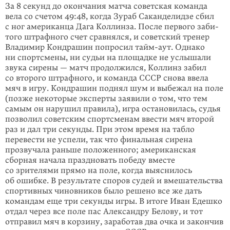
За 8 секунд до окончания матча советская команда
вела со счетом 49:48, когда Зураб Саканделидзе сбил
с ног американца Дага Коллинза. После первого заби­
того штрафного счет сравнялся, и советский тренер
Владимир Кондрашин попросил тайм-аут. Однако
ни спортсмены, ни судьи на площадке не услыша­ли
звука сирены — матч продолжился, Коллинз забил
со второго штрафного, и команда СССР снова ввела
мяч в игру. Кондрашин поднял шум и выбежал на поле
(позже некоторые эксперты заявили о том, что тем
самым он нарушил правила), игра остановилась, судья
позволил советским спортсменам ввести мяч второй
раз и дал три секунды. При этом время на табло
перевести не успе­ли, так что финальная сирена
прозвучала раньше положенного; американская
сборная начала праздновать победу вместе
со зрителями прямо на поле, когда выяснилось
об ошибке. В результате споров судей и вмешательства
спортивных чиновников было решено все же дать
командам еще три секунды игры. В итоге Иван Едешко
отдал через все поле пас Александру Белову, и тот
отправил мяч в корзину, заработав два очка и закончив